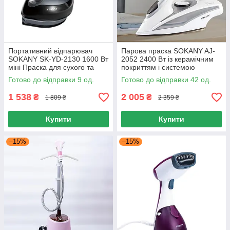
Портативний відпарювач
Парова праска SOKANY AJ-
SOKANY SK-YD-2130 1600 Вт
2052 2400 Вт із керамічним
міні Праска для сухого та
покриттям і системою
парового прасування
самоочищення для гладкого
Готово до відправки 9 од.
Готово до відправки 42 од.
дорожній 110 мл
одягу
1 538
2 005
₴
₴
1 809 ₴
2 359 ₴
Купити
Купити
–15%
–15%