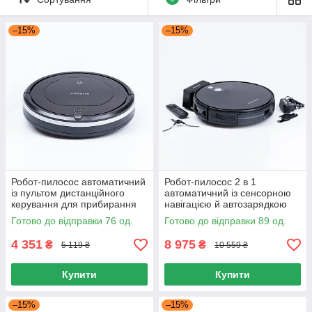
–15%
–15%
Робот-пилосос автоматичний
Робот-пилосос 2 в 1
із пультом дистанційного
автоматичний із сенсорною
керування для прибирання
навігацією й автозарядкою
під меблями та заряджанням
для ефективного прибирання
Готово до відправки 76 од.
Готово до відправки 89 од.
будинку
4 351
8 975
₴
₴
5 119 ₴
10 559 ₴
Купити
Купити
–15%
–15%