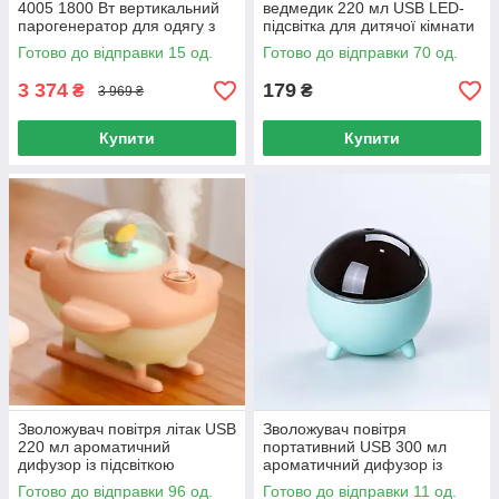
4005 1800 Вт вертикальний
ведмедик 220 мл USB LED-
парогенератор для одягу з
підсвітка для дитячої кімнати
функцією дозаливання 2 л
Готово до відправки 15 од.
Готово до відправки 70 од.
3 374
179
₴
₴
3 969 ₴
Купити
Купити
Зволожувач повітря літак USB
Зволожувач повітря
220 мл ароматичний
портативний USB 300 мл
дифузор із підсвіткою
ароматичний дифузор із
портативний для дому та
підсвіткою для дому та офісу
Готово до відправки 96 од.
Готово до відправки 11 од.