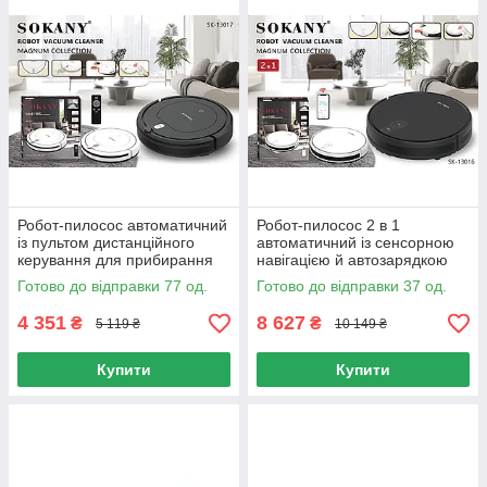
Робот-пилосос автоматичний
Робот-пилосос 2 в 1
із пультом дистанційного
автоматичний із сенсорною
керування для прибирання
навігацією й автозарядкою
під меблями білий
для дому Білий
Готово до відправки 77 од.
Готово до відправки 37 од.
4 351
8 627
₴
₴
5 119 ₴
10 149 ₴
Купити
Купити