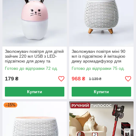
Зволожувач повітря для дітей
Зволожувач повітря міні 90
зайчик 220 мл USB з LED-
мл із підсвіткою й імітацією
підсвіткою для дому та
диму аромадифузор для
кімнати 15 кв.м.
дому безшумний
Готово до відправки 72 од.
Готово до відправки 75 од.
ультразвуковий
179
968
₴
₴
1 139 ₴
Купити
Купити
–15%