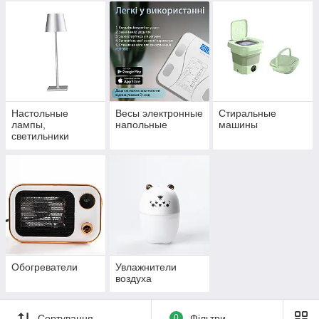
Настольные
Весы электронные
Стиральные
лампы,
напольные
машины
светильники
Обогреватели
Увлажнители
воздуха
Сортування
0
Фільтри