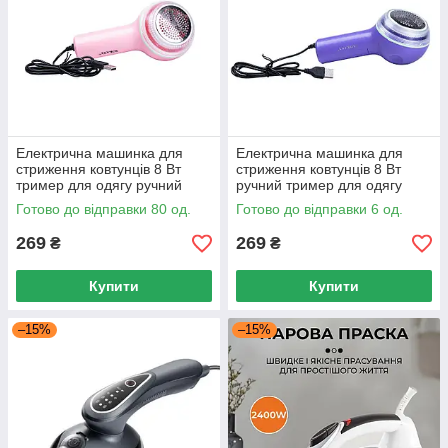
Електрична машинка для
Електрична машинка для
стриження ковтунців 8 Вт
стриження ковтунців 8 Вт
тример для одягу ручний
ручний тример для одягу
неіржавка сталь рожева
фіолетова неіржавка сталь
Готово до відправки 80 од.
Готово до відправки 6 од.
269
269
₴
₴
Купити
Купити
–15%
–15%