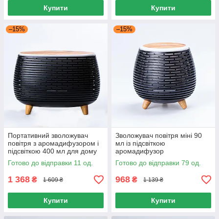
Купити
Купити
–15%
–15%
Портативний зволожувач
Зволожувач повітря міні 90
повітря з аромадифузором і
мл із підсвіткою
підсвіткою 400 мл для дому
аромадифузор
та офісу
ультразвуковий для дому та
Готово до відправки 11 од.
Готово до відправки 79 од.
офісу
1 368
968
₴
₴
1 609 ₴
1 139 ₴
Купити
Купити