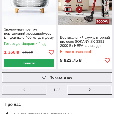
Зволожувач повітря
портативний аромадифузор
із підсвіткою 400 мл для дому
Вертикальний акумуляторний
з режимами туману
пилосос SOKANY SK-3391
Готово до відправки 4 од.
2000 Вт HEPA-фільтр для
сухого прибирання ручний
1 368
Немає в наявності
₴
1 609 ₴
колбовий
8 923,75
₴
Купити
Показати ще
1
/ 3
Про нас