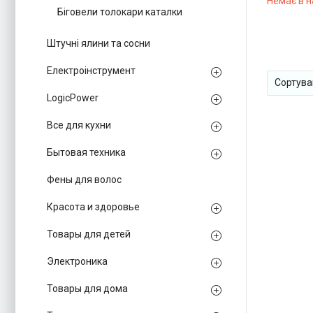
Немає в н
Біговели толокари каталки
Штучні ялини та сосни
Електроінструмент
LogicPower
Все для кухни
Бытовая техника
Фены для волос
Красота и здоровье
Товары для детей
Электроника
Товары для дома