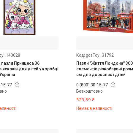
oy_143028
gdsToy_31792
і пазли Принцеса 36
Пазли "Життя Лондона" 300
 яскраві для дітей у коробці
елементів різнобарвні розм
Україна
см для дорослих і дітей
0-15-77
0 (800) 30-15-77
вно
Безкоштовно
529,89 ₴
аявності
Немає в наявності