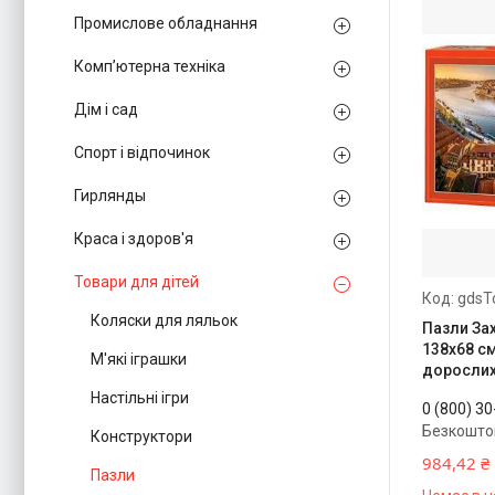
Промислове обладнання
Комп’ютерна техніка
Дім і сад
Спорт і відпочинок
Гирлянды
Краса і здоров'я
Товари для дітей
gdsT
Коляски для ляльок
Пазли Зах
138х68 см
М'які іграшки
дорослих 
Настільні ігри
0 (800) 3
Безкошто
Конструктори
984,42 ₴
Пазли