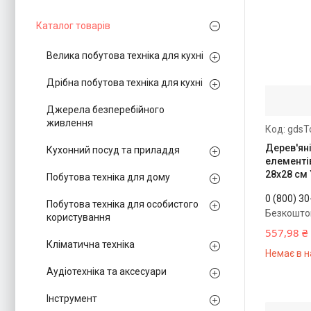
Каталог товарів
Велика побутова техніка для кухні
Дрібна побутова техніка для кухні
Джерела безперебійного
живлення
gdsT
Дерев'ян
Кухонний посуд та приладдя
елементів
28х28 см 
Побутова техніка для дому
0 (800) 3
Побутова техніка для особистого
Безкошто
користування
557,98 ₴
Кліматична техніка
Немає в н
Аудіотехніка та аксесуари
Інструмент