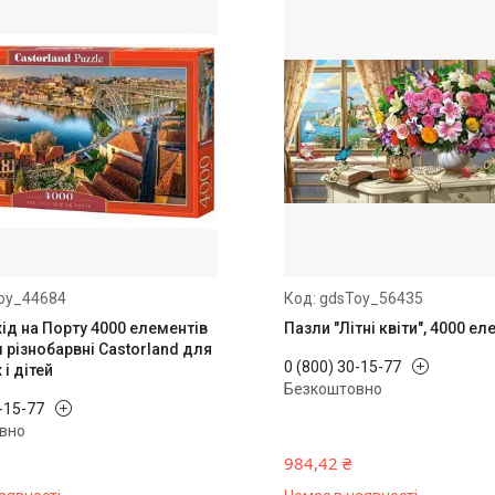
oy_44684
gdsToy_56435
ід на Порту 4000 елементів
Пазли "Літні квіти", 4000 ел
 різнобарвні Castorland для
0 (800) 30-15-77
і дітей
Безкоштовно
0-15-77
вно
984,42 ₴