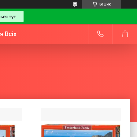
Кошик
я Всіх