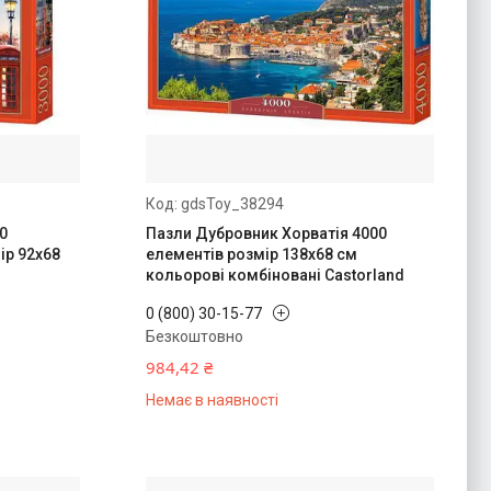
gdsToy_38294
0
Пазли Дубровник Хорватія 4000
ір 92х68
елементів розмір 138х68 см
кольорові комбіновані Castorland
0 (800) 30-15-77
Безкоштовно
984,42 ₴
Немає в наявності