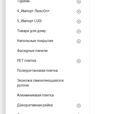
Туризм
4_Импорт ЛюксОпт
5_Импорт LUGI
Товари для дому
Напольные покрытия
Фасадные панели
PЕT плитка
Полиуретановая плитка
Экокожа самоклеющаяся в
рулоне
Алюминиевая плитка
Декоративная рейка