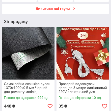
Дивитися всі групи
Хіт продажу
Самоклейна екошкіра рулон
Прозорий подовжувач
1370x1000x0.5 мм Чорний
гірлянди 3 метри силіконовий
для ремонту меблів,
220V електричний для
шкірозамінник для меблів та
світлодіодних led гірлянд
Готово до відправки 999 од.
Готово до відправки 10 од.
авто
448
35
₴
₴