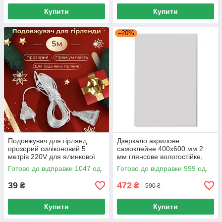
Купити
Купити
–20%
Подовжувач для гірлянд
Дзеркало акрилове
прозорий силіконовий 5
самоклейне 400х600 мм 2
метрів 220V для ялинкової
мм глянсове вологостійке,
новорічної світлодіодної led
Дзеркало самоклейне
Готово до відправки 1047 од.
Готово до відправки 999 од.
гірлянди
400х600 мм
39
472
₴
₴
590 ₴
Купити
Купити