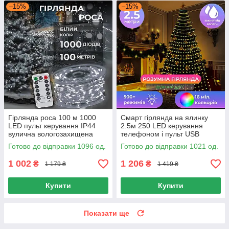
–15%
–15%
Гірлянда роса 100 м 1000
Смарт гірлянда на ялинку
LED пульт керування IP44
2.5м 250 LED керування
вулична вологозахищена
телефоном і пульт USB
біла
зелений дріт 10 ниток музика
Готово до відправки 1096 од.
Готово до відправки 1021 од.
1 002
1 206
₴
₴
1 179 ₴
1 419 ₴
Купити
Купити
Показати ще