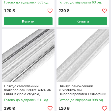
Білий 70 мм для внутрішніх
Плінтус самоклейний для стін
Готово до відправки 563 од.
Готово до відправки 63 од.
робіт
120
230
₴
₴
Купити
Купити
Плінтус самоклейний
Плінтус самоклейний
поліпропілен 2300х140х4 мм
70х2300х4 мм
Білий із сірою смугою,
Пінополіпропілен Рельєфний
Плінтус поліпропілен 140 мм
Білий, Плінтус ПВХ 70 мм
Готово до відправки 611 од.
Готово до відправки 998 од.
для стін
Білий
190
120
₴
₴