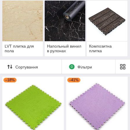
LVT плитка для
Напольный винил
Композитна
пола
в рулонах
плитка
Сортування
0
Фільтри
–18%
–41%