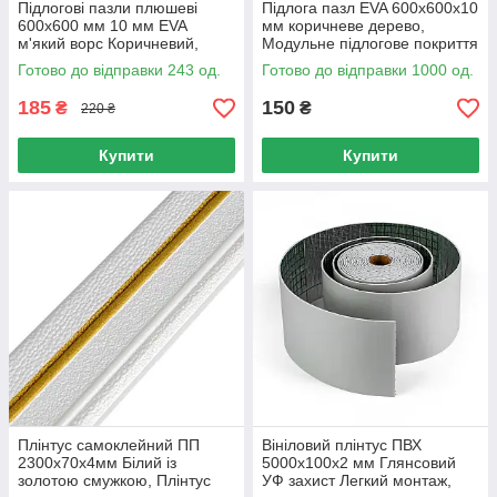
Підлогові пазли плюшеві
Підлога пазл EVA 600х600х10
600х600 мм 10 мм EVA
мм коричневе дерево,
м'який ворс Коричневий,
Модульне підлогове покриття
Килимок пазл для дитячої
для дому та залу
Готово до відправки 243 од.
Готово до відправки 1000 од.
60х60 см
185
150
₴
₴
220 ₴
Купити
Купити
Плінтус самоклейний ПП
Вініловий плінтус ПВХ
2300х70х4мм Білий із
5000х100х2 мм Глянсовий
золотою смужкою, Плінтус
УФ захист Легкий монтаж,