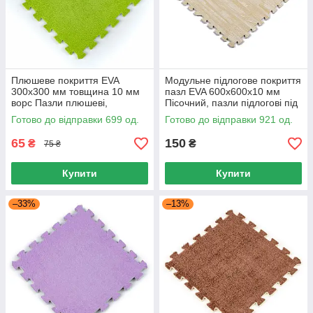
Плюшеве покриття EVA
Модульне підлогове покриття
300х300 мм товщина 10 мм
пазл EVA 600x600x10 мм
ворс Пазли плюшеві,
Пісочний, пазли підлогові під
килимок-пазл Салатовий для
дерево для дитячої
Готово до відправки 699 од.
Готово до відправки 921 од.
дитячої
65
150
₴
₴
75 ₴
Купити
Купити
–33%
–13%