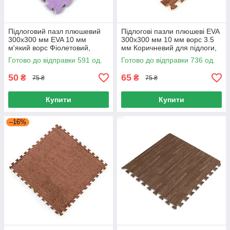
Підлоговий пазл плюшевий
Підлогові пазли плюшеві EVA
300х300 мм EVA 10 мм
300х300 мм 10 мм ворс 3.5
м'який ворс Фіолетовий,
мм Коричневий для підлоги,
Дитячий килимок
килимок-пазл для дитячої
Готово до відправки 591 од.
Готово до відправки 736 од.
антиковзний
50
65
₴
₴
75 ₴
75 ₴
Купити
Купити
–16%