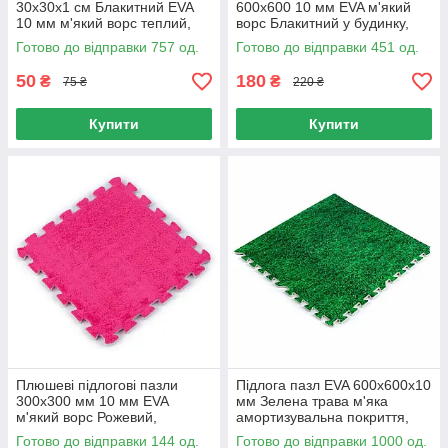
30х30х1 см Блакитний EVA
600х600 10 мм EVA м'який
10 мм м'який ворс теплий,
ворс Блакитний у будинку,
Килимок-пазл 300х300 мм
Підлогові пазли 600х600 для
Готово до відправки 757 од.
Готово до відправки 451 од.
для дитячої EVA
дитячої 10 мм
50
180
₴
₴
75 ₴
220 ₴
Купити
Купити
Плюшеві підлогові пазли
Підлога пазл EVA 600x600x10
300х300 мм 10 мм EVA
мм Зелена трава м'яка
м'який ворс Рожевий,
амортизувальна покриття,
Килимок пазл дитячий м'який
Модульне підлогове покриття
Готово до відправки 144 од.
Готово до відправки 1000 од.