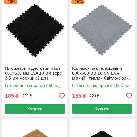
–16%
–16%
Плюшевий підлоговий пазл
Килимок пазл плюшевий
600х600 мм EVA 10 мм ворс
600х600 мм 10 мм EVA
3.5 мм Чорний (1 шт.),
м'який і теплий Світло-сірий,
килимок-пазл для дитячого
Пазли підлогові для дитячої 1
Готово до відправки 468 од.
Готово до відправки 1000 од.
антиковзного
шт. 0.36 м2
185
185
₴
₴
220 ₴
220 ₴
Купити
Купити