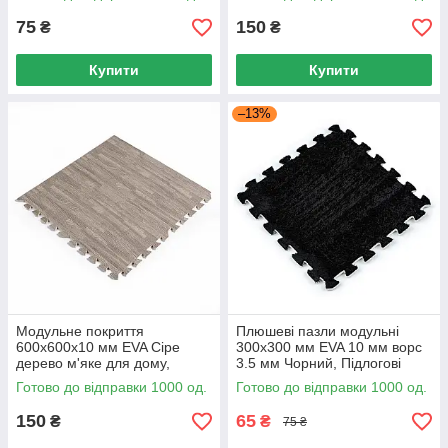
EVA
75
150
₴
₴
Купити
Купити
–13%
Модульне покриття
Плюшеві пазли модульні
600x600x10 мм EVA Сіре
300х300 мм EVA 10 мм ворс
дерево м'яке для дому,
3.5 мм Чорний, Підлогові
Пазли 600x600 10 мм плитка
пазли 1 шт 300х300 мм
Готово до відправки 1000 од.
Готово до відправки 1000 од.
EVA
150
65
₴
₴
75 ₴