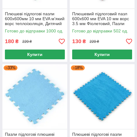
Плюшеві підлогові пазли
Плюшевий підлоговий пазл
600х600мм 10 мм EVA м'який
600х600 мм EVA 10 мм ворс
ворс теплоізоляція, Дитячий
3.5 мм Фіолетовий, Пазли
килимок Салатовий 0.36м2
підлогові м'яке покриття
Готово до відправки 1000 од.
Готово до відправки 502 од.
180
130
₴
₴
220 ₴
220 ₴
Купити
Купити
–33%
–18%
Пазли підлогові плюшеві
Плюшеві підлогові пазли