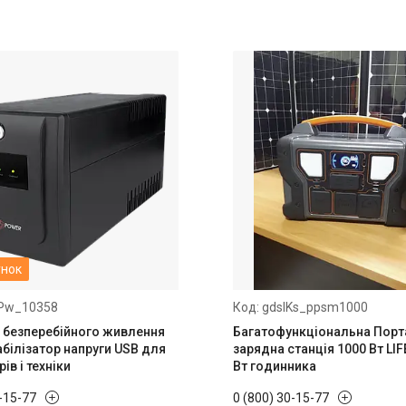
нок
Pw_10358
gdsIKs_ppsm1000
безперебійного живлення
Багатофункціональна Порт
абілізатор напруги USB для
зарядна станція 1000 Вт LI
ів і техніки
Вт годинника
0-15-77
0 (800) 30-15-77