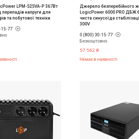
cPower LPM-525VA-P 367Вт
Джерело безперебійного 
д перепадів напруги для
LogicPower 6000 PRO ДБЖ 6
ів та побутової техніки
чиста синусоїда стабілізаці
300V
0-15-77
0 (800) 30-15-77
вно
Безкоштовно
57 562 ₴
аявності
Немає в наявності