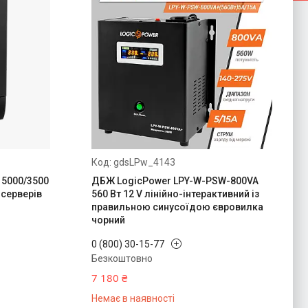
gdsLPw_4143
 5000/3500
ДБЖ LogicPower LPY-W-PSW-800VA
в серверів
560 Вт 12 V лінійно-інтерактивний із
правильною синусоїдою євровилка
чорний
0 (800) 30-15-77
Безкоштовно
7 180 ₴
Немає в наявності