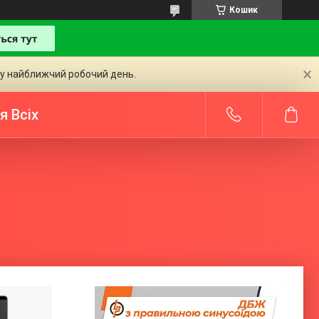
Кошик
 у найближчий робочий день.
я Всіх