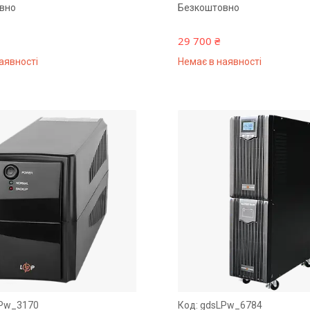
вно
Безкоштовно
29 700 ₴
аявності
Немає в наявності
Pw_3170
gdsLPw_6784