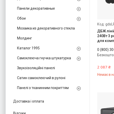
Панели декоративные
Обои
gdsL
Мозаика из декоративного стекла
ДБЖ ліні
240Вт 3 р
Молдинг
для комп
Каталог 1995
0 (800) 3
Безкошто
Самоклеюча гнучка штукатурка
2 087 ₴
Звукоізоляційні панелі
Немає в н
Сатин самоклеючий в рулоні
Панелі з тканинним покриттям
Доставка і оплата
Відгуки