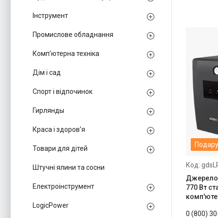
Інструмент
Промислове обладнання
Комп’ютерна техніка
Дім і сад
Спорт і відпочинок
Гирлянды
Краса і здоров'я
Подару
Товари для дітей
gdsL
Штучні ялини та сосни
Джерело 
Електроінструмент
770 Вт ст
комп'ютер
LogicPower
0 (800) 3