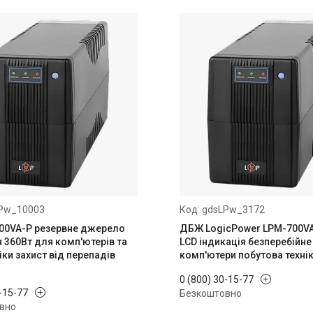
Pw_10003
gdsLPw_3172
00VA-P резервне джерело
ДБЖ LogicPower LPM-700VA
 360Вт для комп'ютерів та
LCD індикація безперебійн
ки захист від перепадів
комп'ютери побутова техні
0 (800) 30-15-77
0-15-77
Безкоштовно
вно