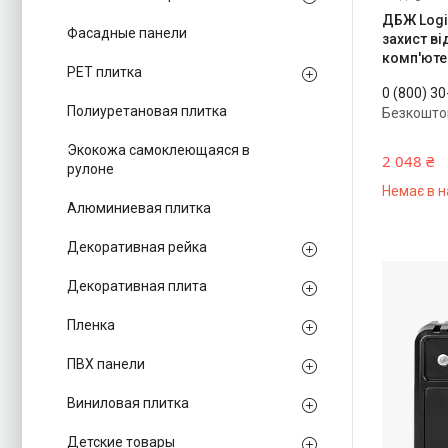
ДБЖ Logi
Фасадные панели
захист ві
комп'ютер
PЕT плитка
0 (800) 3
Полиуретановая плитка
Безкошто
Экокожа самоклеющаяся в
2 048 ₴
рулоне
Немає в н
Алюминиевая плитка
Декоративная рейка
Декоративная плита
Пленка
ПВХ панели
Виниловая плитка
Детские товары