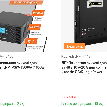
Подарунок
Pw_3406
gdsLPw_4148
авильною синусоїдою
ДБЖ із чистою синусоїдою
er LPM-PSW-1500VA (1050W)
Вт 48 В 10 A/20 A для котлі
насосів ДБЖ LogicPower
29 735 ₴
 відправки 2 од.
Готово до відправки 18 од.