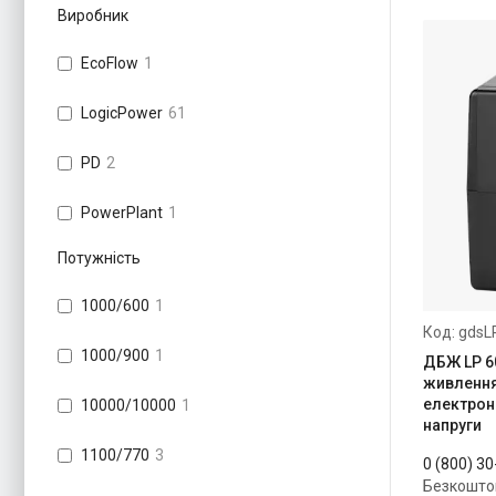
Виробник
EcoFlow
1
LogicPower
61
PD
2
PowerPlant
1
Потужність
1000/600
1
gdsL
1000/900
1
ДБЖ LP 6
живлення
електроні
10000/10000
1
напруги
1100/770
3
0 (800) 3
Безкошто