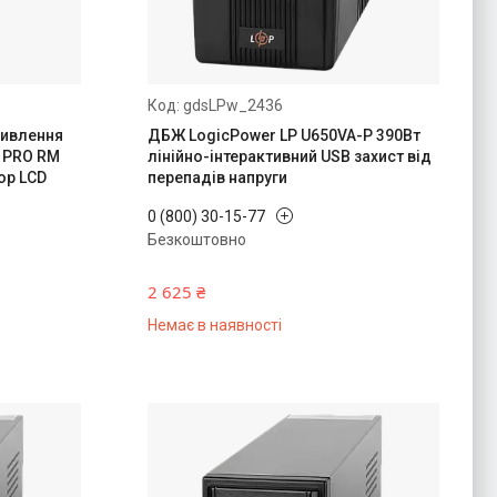
gdsLPw_2436
живлення
ДБЖ LogicPower LP U650VA-P 390Вт
0 PRO RM
лінійно-інтерактивний USB захист від
ор LCD
перепадів напруги
0 (800) 30-15-77
Безкоштовно
2 625 ₴
Немає в наявності