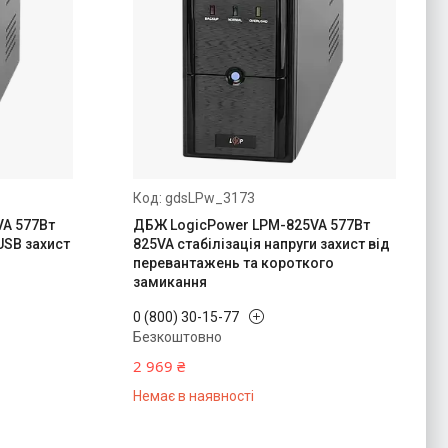
gdsLPw_3173
A 577Вт
ДБЖ LogicPower LPM-825VA 577Вт
USB захист
825VA стабілізація напруги захист від
перевантажень та короткого
замикання
0 (800) 30-15-77
Безкоштовно
2 969 ₴
Немає в наявності