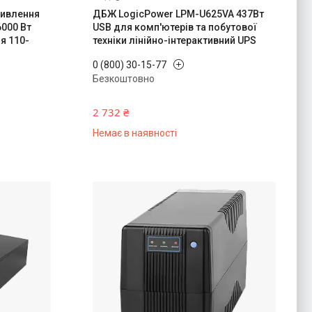
живлення
ДБЖ LogicPower LPM-U625VA 437Вт
000 Вт
USB для комп'ютерів та побутової
я 110-
техніки лінійно-інтерактивний UPS
0 (800) 30-15-77
Безкоштовно
2 732 ₴
Немає в наявності