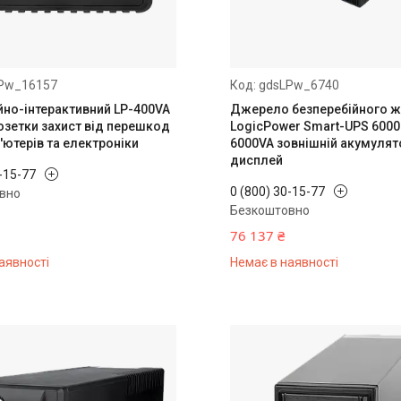
Pw_16157
gdsLPw_6740
йно-інтерактивний LP-400VA
Джерело безперебійного 
озетки захист від перешкод
LogicPower Smart-UPS 600
'ютерів та електроніки
6000VA зовнішній акумулят
дисплей
0-15-77
0 (800) 30-15-77
вно
Безкоштовно
76 137 ₴
аявності
Немає в наявності