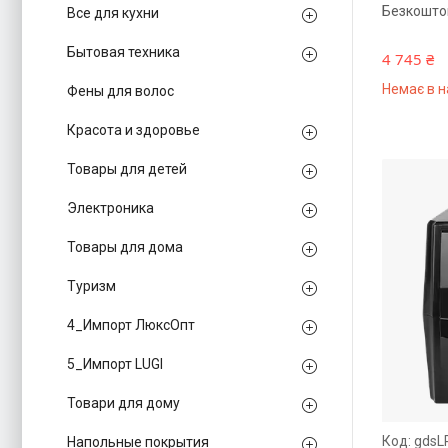
Безкошто
Все для кухни
Бытовая техника
4 745 ₴
Немає в н
Фены для волос
Красота и здоровье
Товары для детей
Электроника
Товары для дома
Туризм
4_Импорт ЛюксОпт
5_Импорт LUGI
Товари для дому
gdsL
Напольные покрытия