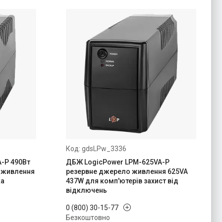
gdsLPw_3336
-P 490Вт
ДБЖ LogicPower LPM-625VA-P
е живлення
резервне джерело живлення 625VA
ка
437W для комп'ютерів захист від
відключень
0 (800) 30-15-77
Безкоштовно