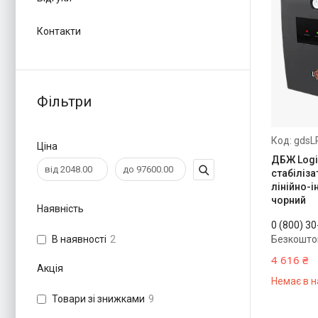
Контакти
Фільтри
gdsL
Ціна
ДБЖ Logi
стабіліза
лінійно-і
чорний
Наявність
0 (800) 3
Безкошто
В наявності
2
4 616 ₴
Акція
Немає в н
Товари зі знижками
9