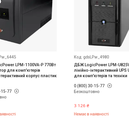
Pw_6445
gdsLPw_4980
cPower LPM-1100VA-P 770Вт
ДБЖ LogicPower LPM-U825V
тор для комп'ютерів
лінійно-інтерактивний UPS 
нтерактивний корпус пластик
для комп'ютерів та техніки
0 (800) 30-15-77
0-15-77
Безкоштовно
вно
3 126 ₴
аявності
Немає в наявності