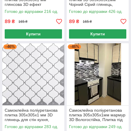
глянсова 3D ефект
Чорний Сірий глянець,
вологостійка, Панелі 3D для
Панелі для стін 305х305 мм
Готово до відправки 216 од.
Готово до відправки 426 од.
стін
вологостійкі
89
89
₴
₴
165 ₴
165 ₴
Купити
Купити
–46%
–46%
Самоклейна поліуретанова
Самоклейна поліуретанова
плитка 305х305х1 мм 3D
плитка 305х305х1мм мармур
глянець для стін кухня,
3D Вологостійка, Плитка під
Панелі 3D самоклейка
мармур 305х305х1 мм для
Готово до відправки 283 од.
Готово до відправки 249 од.
305х305мм
стін