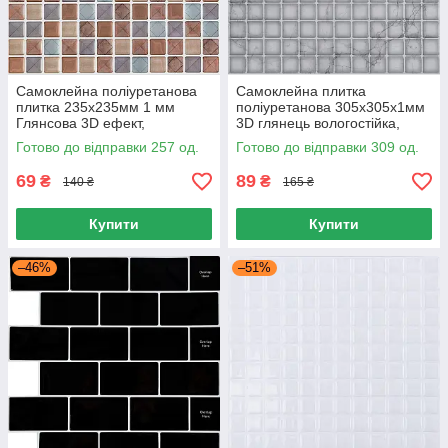
Самоклейна поліуретанова
Самоклейна плитка
плитка 235х235мм 1 мм
поліуретанова 305х305х1мм
Глянсова 3D ефект,
3D глянець вологостійка,
Поліуретанова плитка
Поліуретанова плитка для
Готово до відправки 257 од.
Готово до відправки 309 од.
самоклейна 3D
стін і меблів
69
89
₴
₴
140 ₴
165 ₴
Купити
Купити
–46%
–51%