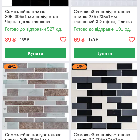
Самоклейна плитка
Самоклейна поліуретанова
305х305х1 мм поліуретан
плитка 235х235х1мм
Чорна цегла глянсова,
глянсовий 3D-ефект, Плитка
Поліуретанові панелі для стін
для стін вологостійка
Готово до відправки 527 од.
Готово до відправки 191 од.
305х305 мм
89
69
₴
₴
165 ₴
140 ₴
Купити
Купити
–46%
–46%
Самоклейна поліуретанова
Самоклейна поліуретанова
плитка 305х305х1 мм
плитка 3D 305х305х1мм