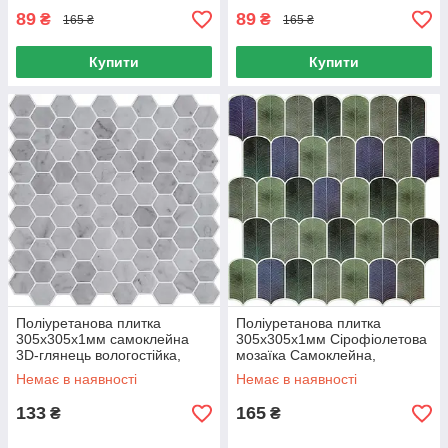
89
89
₴
₴
165 ₴
165 ₴
Купити
Купити
Поліуретанова плитка
Поліуретанова плитка
305х305х1мм самоклейна
305х305х1мм Сірофіолетова
3D-глянець вологостійка,
мозаїка Самоклейна,
самоклейна плитка 305х305
Самоклейна плитка для стін і
Немає в наявності
Немає в наявності
мм
меблів
133
165
₴
₴