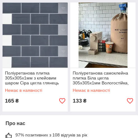
Поліуретанова плитка
Поліуретанова самоклейна
305х305х1мм з клейовим
плитка Біла цегла
шаром Сіра цегла глянець
305х305х1мм Вологостійка,
вологостійка, Плитка для стін
Панелі 3D для стін глянсова
Немає в наявності
Немає в наявності
165
133
₴
₴
Про нас
97% позитивних з 108 відгуків за рік