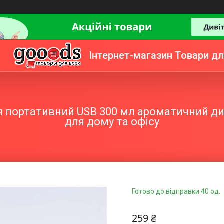
Інтернет-магазин Товари дл
 портативний USB 300 мл ароматичний ди
для дому та офісу
Готово до відправки 40 од.
259 ₴