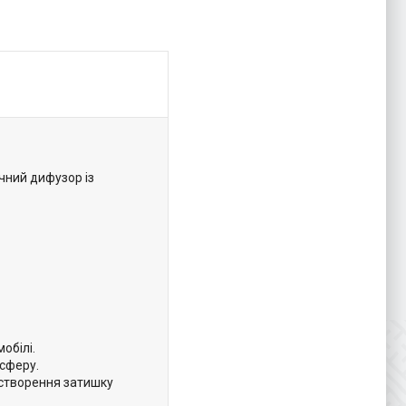
чний дифузор із
обілі.
осферу.
створення затишку