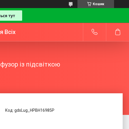
Кошик
я Всіх
фузор із підсвіткою
Код:
gdsLug_HPBH16985P