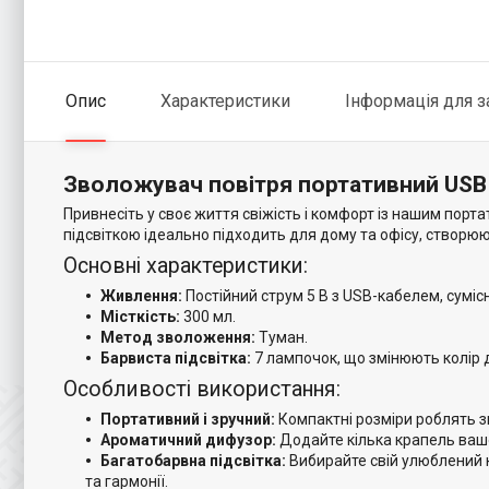
Опис
Характеристики
Інформація для 
Зволожувач повітря портативний USB 
Привнесіть у своє життя свіжість і комфорт із нашим пор
підсвіткою ідеально підходить для дому та офісу, створю
Основні характеристики:
Живлення:
Постійний струм 5 В з USB-кабелем, суміс
Місткість:
300 мл.
Метод зволоження:
Туман.
Барвиста підсвітка:
7 лампочок, що змінюють колір 
Особливості використання:
Портативний і зручний:
Компактні розміри роблять зв
Ароматичний дифузор:
Додайте кілька крапель вашо
Багатобарвна підсвітка:
Вибирайте свій улюблений 
та гармонії.