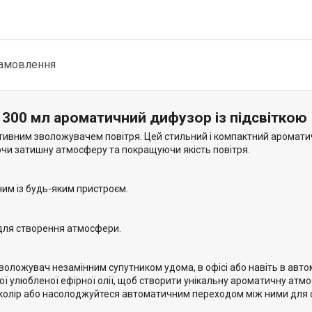
замовлення
300 мл ароматичний дифузор із підсвіткою
тативним зволожувачем повітря. Цей стильний і компактний аромати
ючи затишну атмосферу та покращуючи якість повітря.
ним із будь-яким пристроєм.
для створення атмосфери.
оложувач незамінним супутником удома, в офісі або навіть в автом
ї улюбленої ефірної олії, щоб створити унікальну ароматичну атм
колір або насолоджуйтеся автоматичним переходом між ними для 