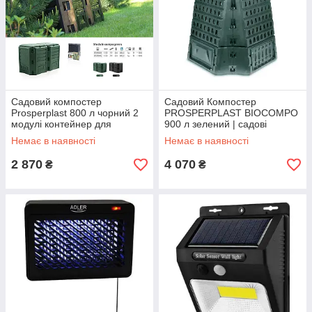
Садовий компостер
Садовий Компостер
Prosperplast 800 л чорний 2
PROSPERPLAST BIOCOMPO
модулі контейнер для
900 л зелений | садові
компосту біовідходи
компостери | контейнер для
Немає в наявності
Немає в наявності
компостування
компосту Польща
2 870
4 070
₴
₴