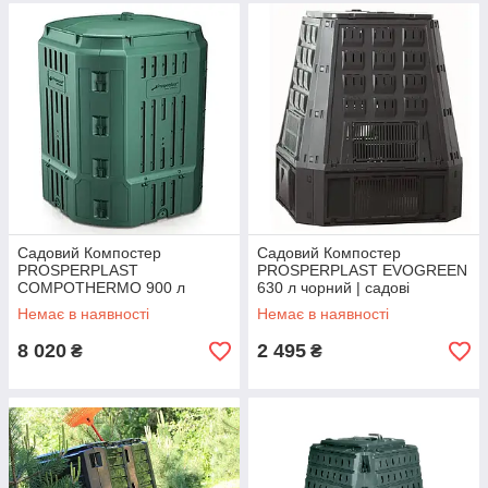
Садовий Компостер
Садовий Компостер
PROSPERPLAST
PROSPERPLAST EVOGREEN
COMPOTHERMO 900 л
630 л чорний | садові
зелений | садові компостери |
компостери | контейнер для
Немає в наявності
Немає в наявності
контейнер для компосту
компосту Польща
Польща
8 020
2 495
₴
₴