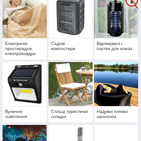
Електричні
Садові
Відлякувачі і
простирадла,
компостери
пастки для комах
електроковдри
Вуличне
Стільці туристичні
Надувні пляжні
освітлення
складні
шезлонги