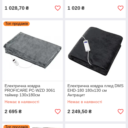
1 028,70
1 020
₴
₴
Топ продажів
Електрична ковдра
Електрична ковдра плед DMS
PROFICARE PC-WZD 3061
EHD-180 180x130 см
таймер 130x180см
Антрацит
Немає в наявності
Немає в наявності
2 695
2 249,50
₴
₴
Топ продажів