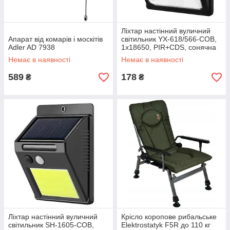
Ліхтар настінний вуличний
Апарат від комарів і москітів
світильник YX-618/566-COB,
Adler AD 7938
1x18650, PIR+CDS, сонячна
батарея
Немає в наявності
Немає в наявності
589
178
₴
₴
Ліхтар настінний вуличний
Крісло коропове рибальське
світильник SH-1605-COB,
Elektrostatyk F5R до 110 кг