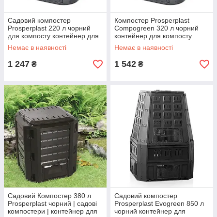
Садовий компостер
Компостер Prosperplast
Prosperplast 220 л чорний
Compogreen 320 л чорний
для компосту контейнер для
контейнер для компосту
біовідходів
садовий компостер Польща
Немає в наявності
Немає в наявності
1 247
1 542
₴
₴
Садовий Компостер 380 л
Садовий компостер
Prosperplast чорний | садові
Prosperplast Evogreen 850 л
компостери | контейнер для
чорний контейнер для