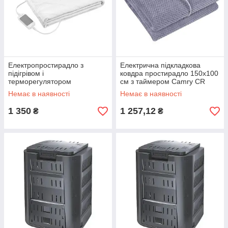
Електропростирадло з
Електрична підкладкова
підігрівом і
ковдра простирадло 150х100
терморегулятором
см з таймером Camry CR
односпальна ProfiCare PC-
7416
Немає в наявності
Немає в наявності
WUB 3060 60 Вт 150x70см
1 350
1 257,12
₴
₴