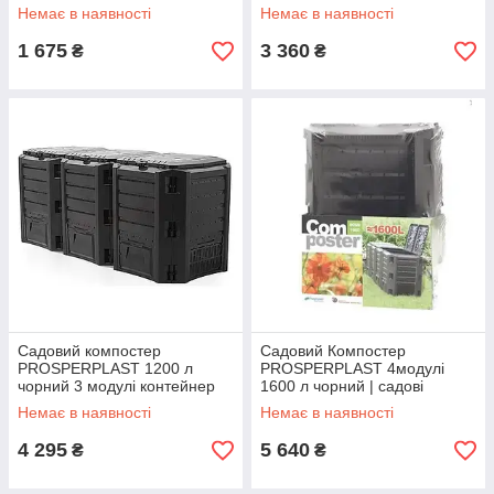
компосту Польща
компосту для дачі та саду
Немає в наявності
Немає в наявності
1 675
3 360
₴
₴
Садовий компостер
Садовий Компостер
PROSPERPLAST 1200 л
PROSPERPLAST 4модулі
чорний 3 модулі контейнер
1600 л чорний | садові
для компосту для дачі та
компостери | контейнер для
Немає в наявності
Немає в наявності
саду
компосту Польща
4 295
5 640
₴
₴