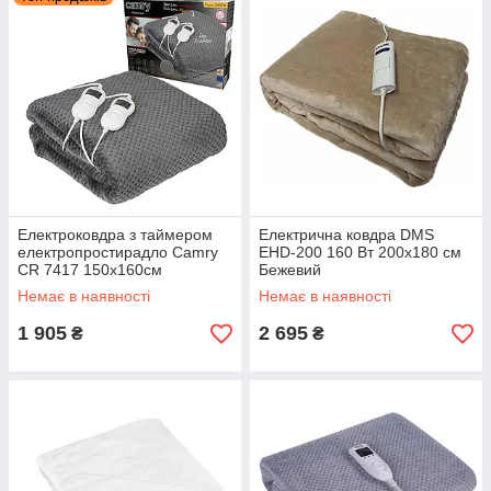
Електроковдра з таймером
Електрична ковдра DMS
електропростирадло Camry
EHD-200 160 Вт 200x180 см
CR 7417 150х160см
Бежевий
Немає в наявності
Немає в наявності
1 905
2 695
₴
₴