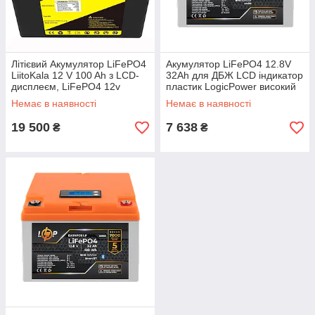
Літієвий Акумулятор LiFePO4
Акумулятор LiFePO4 12.8V
LiitoKala 12 V 100 Ah з LCD-
32Ah для ДБЖ LCD індикатор
дисплеєм, LiFePO4 12v
пластик LogicPower високий
(12,8V) — 100 Ah (1280Wh)
ККД 94%
Немає в наявності
Немає в наявності
19 500
7 638
₴
₴