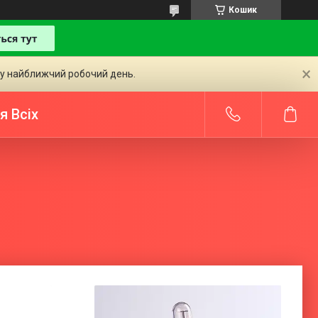
Кошик
 у найближчий робочий день.
я Всіх