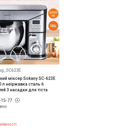
ug_SC623E
ний міксер Sokany SC-623E
0 л неіржавка сталь 6
ей 3 насадки для тіста
0-15-77
вно
аявності