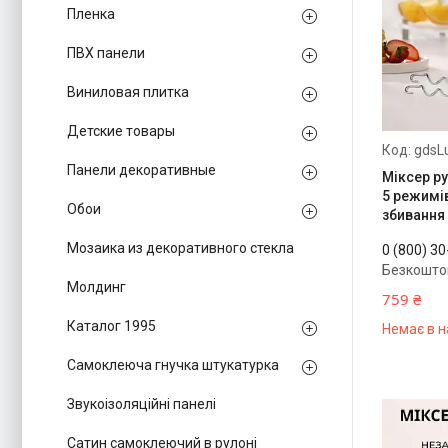
Пленка
ПВХ панели
Виниловая плитка
Детские товары
gdsL
Панели декоративные
Міксер ру
5 режимі
Обои
збивання 
Мозаика из декоративного стекла
0 (800) 3
Безкошто
Молдинг
759 ₴
Каталог 1995
Немає в н
Самоклеюча гнучка штукатурка
Звукоізоляційні панелі
Сатин самоклеючий в рулоні