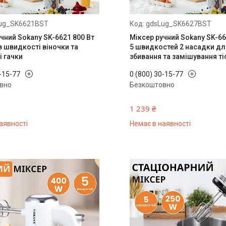
ug_SK6621BST
gdsLug_SK6627BST
чний Sokany SK-6621 800 Вт
Міксер ручний Sokany SK-66
в швидкості віночки та
5 швидкостей 2 насадки дл
і гачки
збивання та замішування ті
0-15-77
0 (800) 30-15-77
вно
Безкоштовно
1 239 ₴
аявності
Немає в наявності