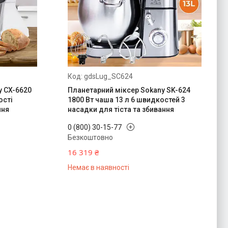
gdsLug_SC624
y CX-6620
Планетарний міксер Sokany SK-624
ості
1800 Вт чаша 13 л 6 швидкостей 3
ння
насадки для тіста та збивання
0 (800) 30-15-77
Безкоштовно
16 319 ₴
Немає в наявності