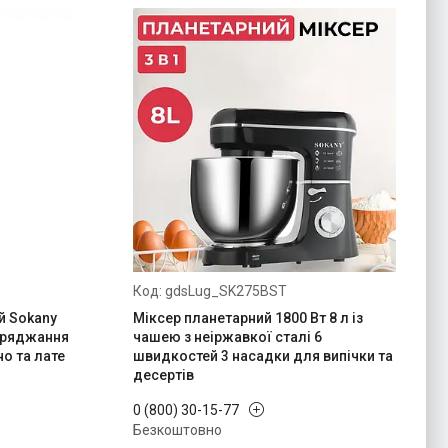
gdsLug_SK275BST
й Sokany
Міксер планетарний 1800 Вт 8 л із
заряджання
чашею з неіржавкої сталі 6
но та лате
швидкостей 3 насадки для випічки та
десертів
0 (800) 30-15-77
Безкоштовно