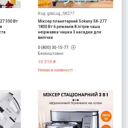
gdsLug_SK277
27 350 Вт
Міксер планетарний Sokany SK-277
я
1800 Вт 6 режимів 8 літрів чаша
ста
неіржавка чашка 3 насадки для
випічки
0 (800) 30-15-77
Безкоштовно
10 519 ₴
Немає в наявності