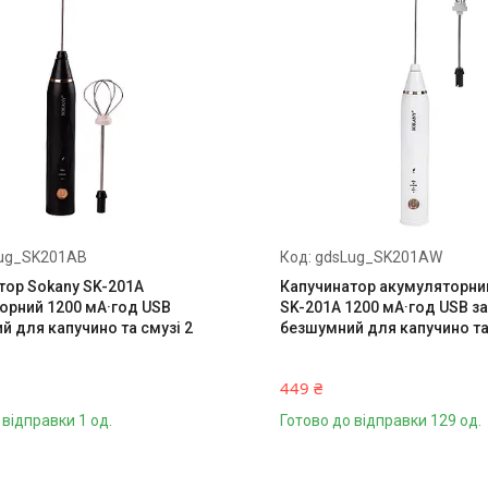
ug_SK201AB
gdsLug_SK201AW
тор Sokany SK-201A
Капучинатор акумуляторни
орний 1200 мА·год USB
SK-201A 1200 мА·год USB 
й для капучино та смузі 2
безшумний для капучино та
449 ₴
 відправки 1 од.
Готово до відправки 129 од.