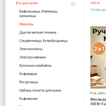
449 ₴
Все для кухни
Готово до
Вафельницы, блинницы,
орешницы
Миксеры
Другая мелкая техника
Сэндвичницы, бутербродницы
Электроплиты
Электрочайники
Кухонные комбайны
Кофеварки
Йогуртницы
Наборы лопаток для кухни
gdsL
Кофемолки
Міксер ру
300 Вт 5 