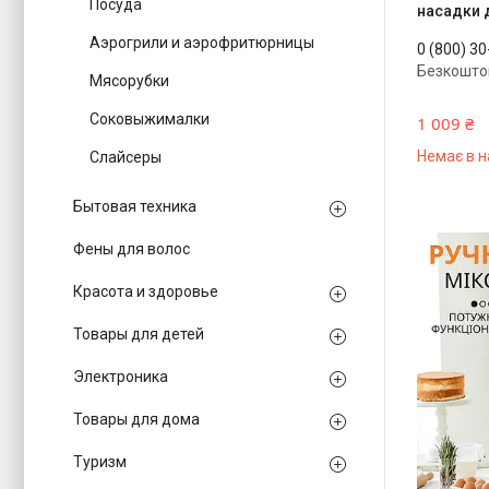
Посуда
насадки 
Аэрогрили и аэрофритюрницы
0 (800) 3
Безкошто
Мясорубки
Соковыжималки
1 009 ₴
Немає в н
Слайсеры
Бытовая техника
Фены для волос
Красота и здоровье
Товары для детей
Электроника
Товары для дома
Туризм