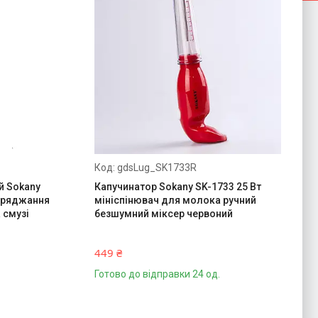
gdsLug_SK1733R
й Sokany
Капучинатор Sokany SK-1733 25 Вт
заряджання
мініспінювач для молока ручний
 смузі
безшумний міксер червоний
449 ₴
Готово до відправки 24 од.