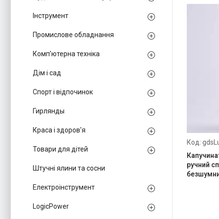
Інструмент
Промислове обладнання
Комп’ютерна техніка
Дім і сад
Спорт і відпочинок
Гирлянды
Краса і здоров'я
gdsL
Товари для дітей
Капучина
ручний с
Штучні ялини та сосни
безшумни
Електроінструмент
LogicPower