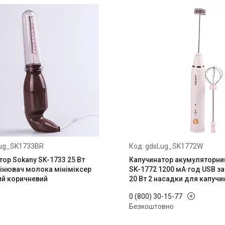
ug_SK1733BR
gdsLug_SK1772W
тор Sokany SK-1733 25 Вт
Капучинатор акумуляторни
пінювач молока мініміксер
SK-1772 1200 мА·год USB 
й коричневий
20 Вт 2 насадки для капучи
0 (800) 30-15-77
Безкоштовно