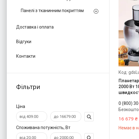
Панелі з тканинним покриттям
Доставка і оплата
Відгуки
Контакти
gdsL
Планетар
Фільтри
2000 Вт 1
швидкост
0 (800) 3
Ціна
Безкошто
16 679 ₴
Споживана потужність, Вт
Немає в н