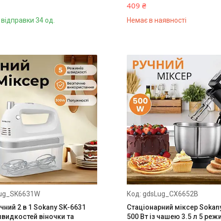
409 ₴
 відправки 34 од.
Немає в наявності
ug_SK6631W
gdsLug_CX6652B
чний 2 в 1 Sokany SK-6631
Стаціонарний міксер Sokan
швидкостей віночки та
500 Вт із чашею 3.5 л 5 реж