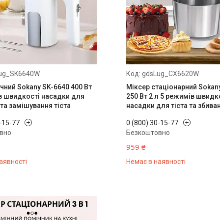
ug_SK6640W
gdsLug_CX6620W
чний Sokany SK-6640 400 Вт
Міксер стаціонарний Sokan
в швидкості насадки для
250 Вт 2 л 5 режимів швидк
та замішування тіста
насадки для тіста та збива
0-15-77
0 (800) 30-15-77
вно
Безкоштовно
959 ₴
аявності
Немає в наявності