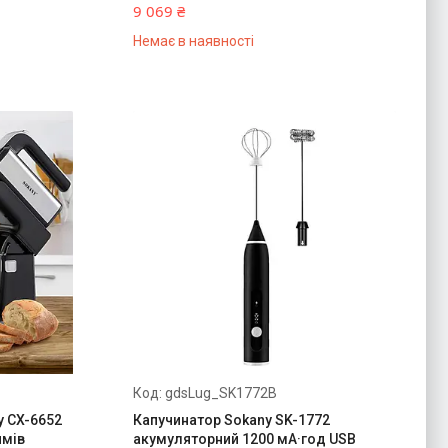
9 069 ₴
Немає в наявності
gdsLug_SK1772B
y CX-6652
Капучинатор Sokany SK-1772
имів
акумуляторний 1200 мА·год USB