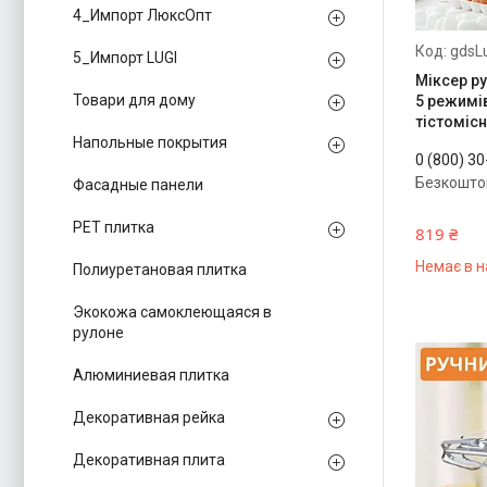
4_Импорт ЛюксОпт
gdsL
5_Импорт LUGI
Міксер ру
Товари для дому
5 режимі
тістомісн
Напольные покрытия
0 (800) 3
Безкошто
Фасадные панели
PЕT плитка
819 ₴
Немає в н
Полиуретановая плитка
Экокожа самоклеющаяся в
рулоне
Алюминиевая плитка
Декоративная рейка
Декоративная плита