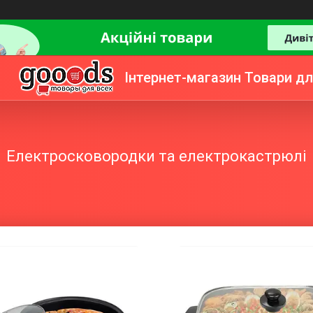
Інтернет-магазин Товари дл
Електросковородки та електрокастрюлі