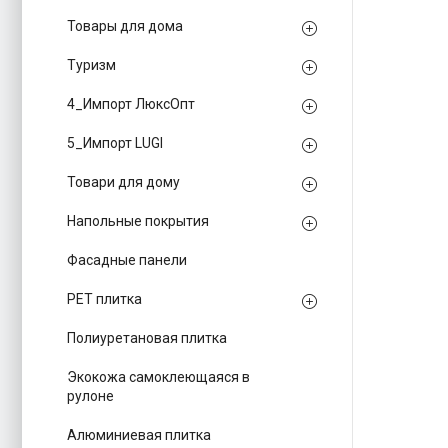
Товары для дома
Туризм
4_Импорт ЛюксОпт
5_Импорт LUGI
Товари для дому
Напольные покрытия
Фасадные панели
PЕT плитка
Полиуретановая плитка
Экокожа самоклеющаяся в
рулоне
Алюминиевая плитка