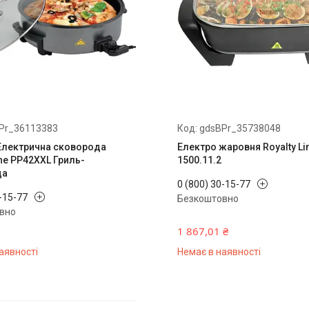
Pr_36113383
gdsBPr_35738048
Електрична сковорода
Електро жаровня Royalty Li
ine PP42XXL Гриль-
1500.11.2
да
0 (800) 30-15-77
0-15-77
Безкоштовно
вно
1 867,01 ₴
аявності
Немає в наявності