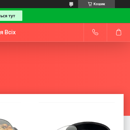
Кошик
я Всіх