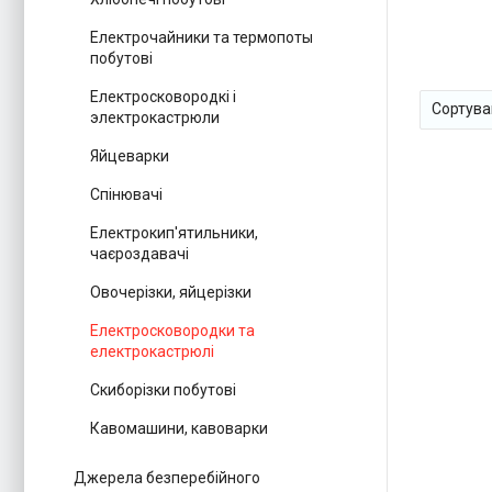
Електрочайники та термопоты
побутові
Електросковородкі і
электрокастрюли
Яйцеварки
Спінювачі
Електрокип'ятильники,
чаєроздавачі
Овочерізки, яйцерізки
Електросковородки та
електрокастрюлі
Скиборізки побутові
Кавомашини, кавоварки
Джерела безперебійного