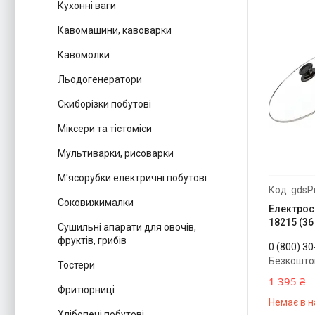
Кухонні ваги
Кавомашини, кавоварки
Кавомолки
Льодогенератори
Скиборізки побутові
Міксери та тістоміси
Мультиварки, рисоварки
М'ясорубки електричні побутові
gdsP
Соковижималки
Електроск
18215 (36
Сушильні апарати для овочів,
фруктів, грибів
0 (800) 3
Безкошто
Тостери
1 395 ₴
Фритюрниці
Немає в н
Хлібопечі побутові