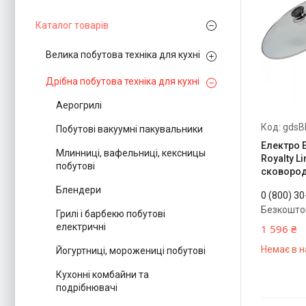
Каталог товарів
Велика побутова техніка для кухні
Дрібна побутова техніка для кухні
Аерогрилі
gdsB
Побутові вакуумні пакувальники
Електро 
Млинниці, вафельниці, кексницы
Royalty L
побутові
сковоро
Блендери
0 (800) 3
Безкошто
Грилі і барбекю побутові
електричні
1 596 ₴
Немає в н
Йогуртниці, морожениці побутові
Кухонні комбайни та
подрібнювачі