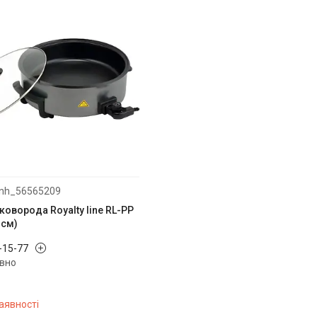
nh_56565209
оворода Royalty line RL-PP
 см)
0-15-77
вно
аявності