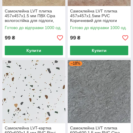
Самоклейна LVT плитка
Самоклейна LVT плитка
457х457х1.5 мм ПВХ Сіра
457х457х1.5мм PVC
вологостійка для підлоги,
Коричневий для підлоги
Вінілова плитка 457х457 1.5
вологостійка, Вінілова плитка
Готово до відправки 1000 од.
Готово до відправки 1000 од.
мм
0.2088м2 1 плита
99
99
₴
₴
Купити
Купити
–18%
Самоклейна LVT-картка
Самоклейна LVT плитка
600x600x1.5 мм PVC Різні
600х600 1.5 мм PVC Сіра