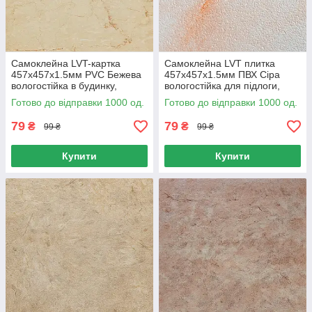
Самоклейна LVT-картка
Самоклейна LVT плитка
457х457х1.5мм PVC Бежева
457х457х1.5мм ПВХ Сіра
вологостійка в будинку,
вологостійка для підлоги,
Вінілова плитка 1.5 мм для
ПВХ плитка 457х457 Сірий
Готово до відправки 1000 од.
Готово до відправки 1000 од.
підлоги
зносостійка
79
79
₴
₴
99 ₴
99 ₴
Купити
Купити