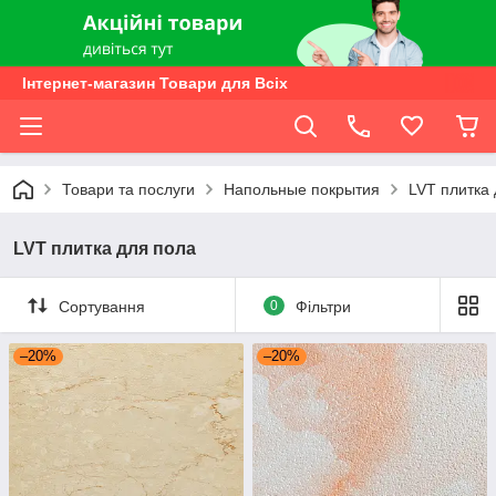
Інтернет-магазин Товари для Всіх
Товари та послуги
Напольные покрытия
LVT плитка
LVT плитка для пола
Сортування
0
Фільтри
–20%
–20%