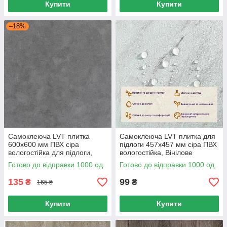
Купити
Купити
–18%
Самоклеюча LVT плитка
Самоклеюча LVT плитка для
600х600 мм ПВХ сіра
підлоги 457х457 мм сіра ПВХ
вологостійка для підлоги,
вологостійка, Вінілове
Вінілова плитка для ремонту
покриття для дому
Готово до відправки 1000 од.
Готово до відправки 1000 од.
135
99
₴
₴
165 ₴
Купити
Купити