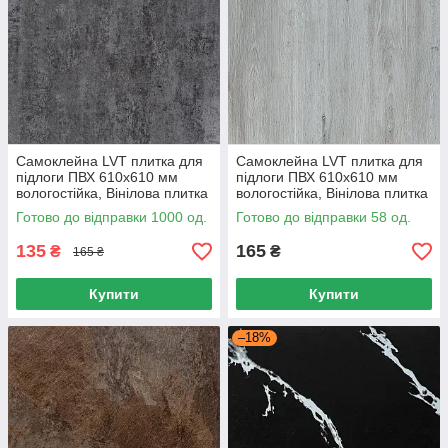
Самоклейна LVT плитка для
Самоклейна LVT плитка для
підлоги ПВХ 610х610 мм
підлоги ПВХ 610х610 мм
вологостійка, Вінілова плитка
вологостійка, Вінілова плитка
для кухні та ванної
для кухні та ванної
Готово до відправки 1000 од.
Готово до відправки 58 од.
135
165
₴
₴
165 ₴
Купити
Купити
–18%