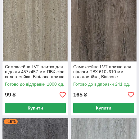
Самоклейна LVT плитка для
Самоклейна LVT плитка для
підлоги 457х457 мм ПВХ сіра
підлоги ПВХ 610х610 мм
вологостійка, Вінілова плитка
вологостійка, Вінілове
для ремонту
покриття для ремонту
Готово до відправки 1000 од.
Готово до відправки 241 од.
99
165
₴
₴
Купити
Купити
–18%