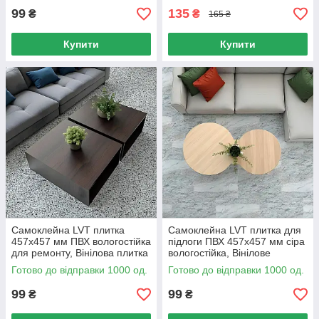
99
135
₴
₴
165 ₴
Купити
Купити
Самоклейна LVT плитка
Самоклейна LVT плитка для
457х457 мм ПВХ вологостійка
підлоги ПВХ 457х457 мм сіра
для ремонту, Вінілова плитка
вологостійка, Вінілове
для підлоги кухні та ванної
покриття для кухні
Готово до відправки 1000 од.
Готово до відправки 1000 од.
99
99
₴
₴