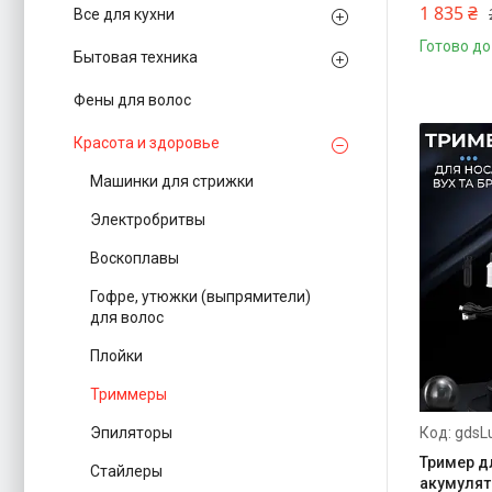
1 835 ₴
Все для кухни
Готово до
Бытовая техника
Фены для волос
Красота и здоровье
Машинки для стрижки
Электробритвы
Воскоплавы
Гофре, утюжки (выпрямители)
для волос
Плойки
Триммеры
gdsL
Эпиляторы
Тример дл
Стайлеры
акумулят