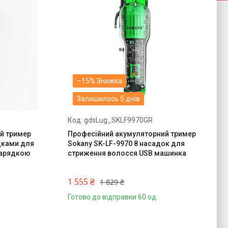
–15%
Залишилось 5 днів
gdsLug_SKLF9970GR
й тример
Професійний акумуляторний тример
адками для
Sokany SK-LF-9970 8 насадок для
зарядкою
стриження волосся USB машинка
1 555 ₴
1 829 ₴
Готово до відправки 60 од.