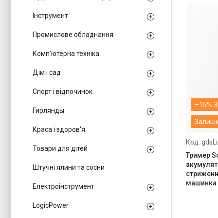
Інструмент
Промислове обладнання
Комп’ютерна техніка
Дім і сад
Спорт і відпочинок
–15%
Гирлянды
Залиши
Краса і здоров'я
gdsL
Товари для дітей
Тример S
акумулят
Штучні ялини та сосни
стриженн
машинка 
Електроінструмент
LogicPower