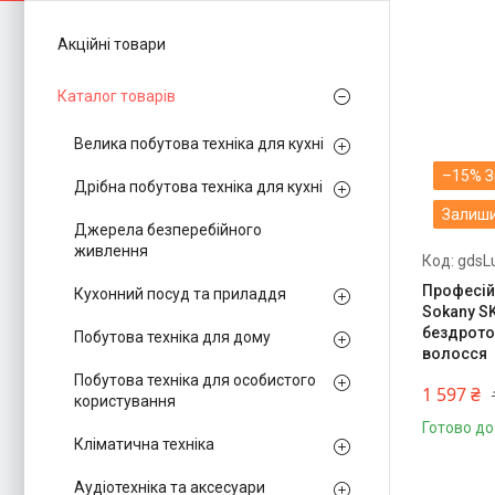
Акційні товари
Каталог товарів
Велика побутова техніка для кухні
–15%
Дрібна побутова техніка для кухні
Залиши
Джерела безперебійного
живлення
gdsL
Професій
Кухонний посуд та приладдя
Sokany S
бездрото
Побутова техніка для дому
волосся
Побутова техніка для особистого
1 597 ₴
користування
Готово до
Кліматична техніка
Аудіотехніка та аксесуари