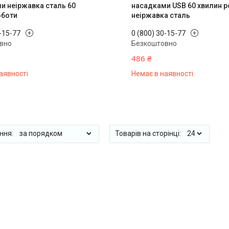
и неіржавка сталь 60
насадками USB 60 хвилин 
оботи
неіржавка сталь
0-15-77
0 (800) 30-15-77
вно
Безкоштовно
486 ₴
аявності
Немає в наявності