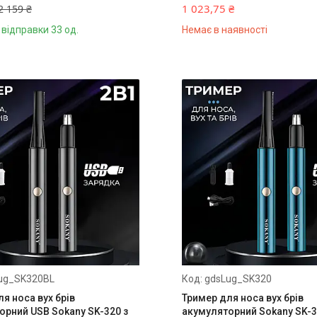
1 023,75 ₴
2 159 ₴
 відправки 33 од.
Немає в наявності
ug_SK320BL
gdsLug_SK320
я носа вух брів
Тример для носа вух брів
орний USB Sokany SK-320 з
акумуляторний Sokany SK-3