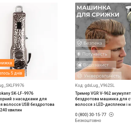
лось 5 днів
ug_SKLF9976
gdsLug_V962SL
okany SK-LF-9976
Тример VGR V-962 акумулят
орний з насадками для
бездротова машинка для 
я волосся USB бездротова
волосся з LED-дисплеєм і 
240 хвилин
0 (800) 30-15-77
Безкоштовно