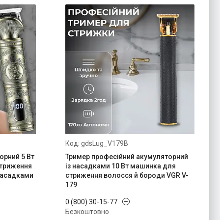
gdsLug_V179B
орний 5 Вт
Тример професійний акумуляторний
стриження
із насадками 10 Вт машинка для
насадками
стриження волосся й бороди VGR V-
179
0 (800) 30-15-77
Безкоштовно