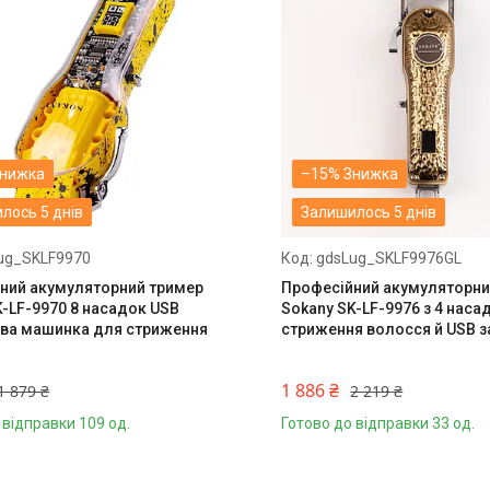
–15%
лось 5 днів
Залишилось 5 днів
ug_SKLF9970
gdsLug_SKLF9976GL
ний акумуляторний тример
Професійний акумуляторни
K-LF-9970 8 насадок USB
Sokany SK-LF-9976 з 4 нас
ва машинка для стриження
стриження волосся й USB 
1 886 ₴
1 879 ₴
2 219 ₴
 відправки 109 од.
Готово до відправки 33 од.