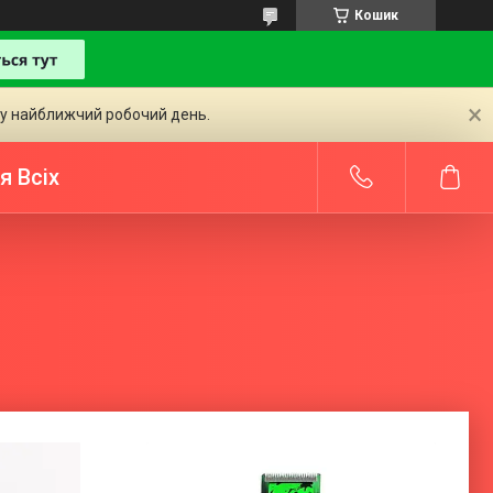
Кошик
 у найближчий робочий день.
я Всіх