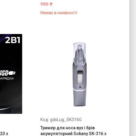
986 ₴
Немає в наявності
gdsLug_SK316G
Тример для носа вух і брів
20 з
акумуляторний Sokany SK-316 з