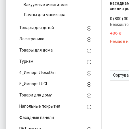
насадкам
Вакуумные очистители
хвилин р
Лампы для маникюра
0 (800) 3
Безкошто
Товары для детей
486 ₴
Электроника
Немає в н
Товары для дома
Туризм
4_Импорт ЛюксОпт
5_Импорт LUGI
Товари для дому
Напольные покрытия
Фасадные панели
PЕT плитка