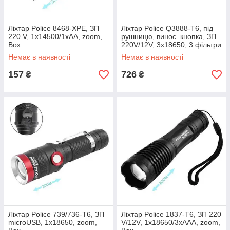
Ліхтар Police 8468-XPE, ЗП
Ліхтар Police Q3888-T6, під
220 V, 1x14500/1xAA, zoom,
рушницю, винос. кнопка, ЗП
Box
220V/12V, 3x18650, 3 фільтри
Немає в наявності
Немає в наявності
157
726
₴
₴
Ліхтар Police 739/736-T6, ЗП
Ліхтар Police 1837-T6, ЗП 220
microUSB, 1x18650, zoom,
V/12V, 1x18650/3xAAA, zoom,