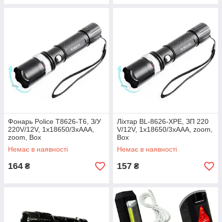
Фонарь Police T8626-T6, З/У
Ліхтар BL-8626-XPE, ЗП 220
220V/12V, 1х18650/3хААА,
V/12V, 1х18650/3хААА, zoom,
zoom, Box
Box
Немає в наявності
Немає в наявності
164
157
₴
₴