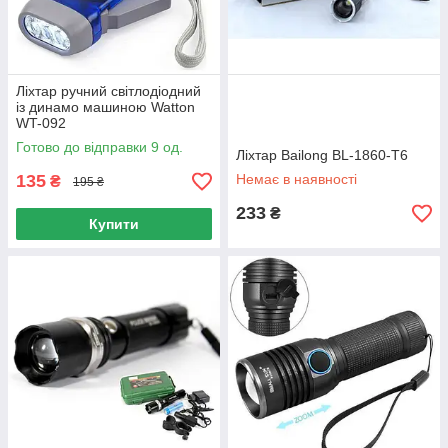
Ліхтар ручний світлодіодний
із динамо машиною Watton
WT-092
Готово до відправки 9 од.
Ліхтар Bailong BL-1860-T6
135
Немає в наявності
₴
195 ₴
233
₴
Купити