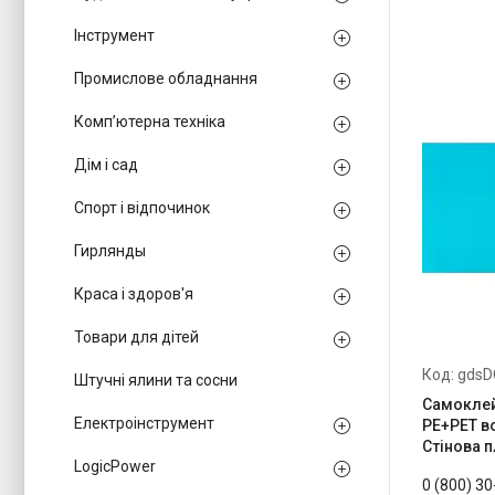
Інструмент
Промислове обладнання
Комп’ютерна техніка
Дім і сад
Спорт і відпочинок
Гирлянды
Краса і здоров'я
Товари для дітей
gdsD
Штучні ялини та сосни
Самоклей
Електроінструмент
PE+PET во
Стінова п
LogicPower
0 (800) 3