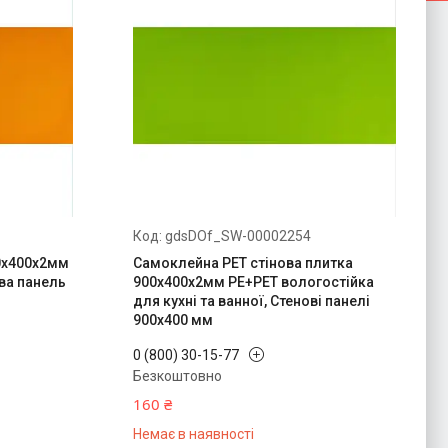
gdsDOf_SW-00002254
0х400х2мм
Самоклейна PET стінова плитка
ова панель
900х400х2мм PE+PET вологостійка
для кухні та ванної, Стенові панелі
900х400 мм
0 (800) 30-15-77
Безкоштовно
160 ₴
Немає в наявності