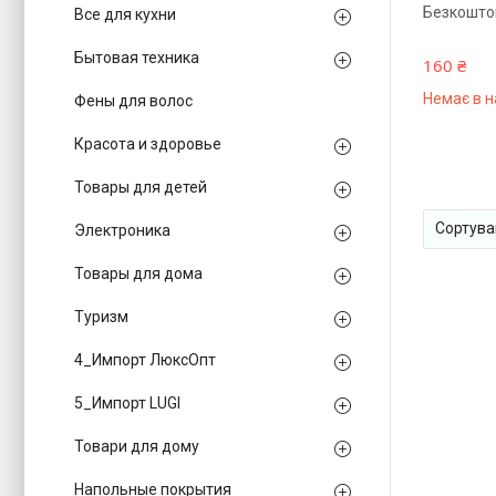
Безкошто
Все для кухни
Бытовая техника
160 ₴
Немає в н
Фены для волос
Красота и здоровье
Товары для детей
Электроника
Товары для дома
Туризм
4_Импорт ЛюксОпт
5_Импорт LUGI
Товари для дому
Напольные покрытия