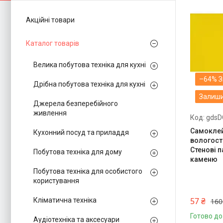
Акційні товари
Каталог товарів
Велика побутова техніка для кухні
–64%
Дрібна побутова техніка для кухні
Залиши
Джерела безперебійного
живлення
gdsD
Самоклей
Кухонний посуд та приладдя
вологості
Стенові п
Побутова техніка для дому
каменю
Побутова техніка для особистого
користування
57 ₴
Кліматична техніка
160
Готово до
Аудіотехніка та аксесуари