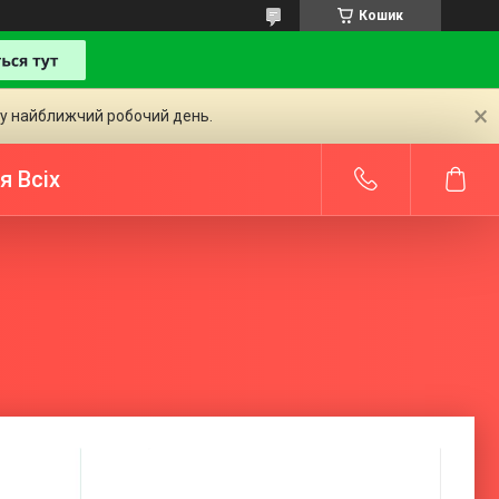
Кошик
 у найближчий робочий день.
я Всіх