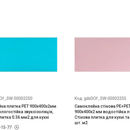
Of_SW-00002250
gdsDOf_SW-00002255
на плитка PET 900х400х2мм
Самоклейна стінова PE+PE
логостійка звукоізоляція,
900х400х2 мм водостійка л
литка 0.36 мм2 для кухні
Стінова плитка для кухні та
шт. м2
0-15-77