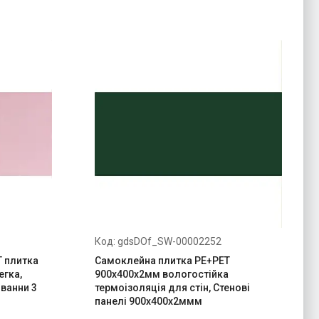
gdsDOf_SW-00002252
T плитка
Самоклейна плитка PE+PET
егка,
900х400х2мм вологостійка
 ванни 3
термоізоляція для стін, Стенові
панелі 900х400х2ммм