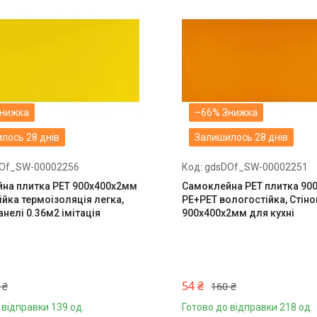
–66%
лось 28 днів
Залишилось 28 днів
Of_SW-00002256
gdsDOf_SW-00002251
на плитка PET 900х400х2мм
Самоклейна PET плитка 90
йка термоізоляція легка,
PE+PET вологостійка, Стін
анелі 0.36м2 імітація
900х400х2мм для кухні
54 ₴
 ₴
160 ₴
 відправки 139 од.
Готово до відправки 218 од.