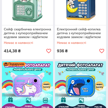
Сейф скарбничка електронна
Електронний сейф-копилка
дитяча з купюроприймачем
дитяча з купюроприймачем
кодовим замком і відбитком
кодовим замком і відбитком
пальця Зелений
пальця синя
Немає в наявності
Немає в наявності
414,38
936
₴
₴
Подарунок