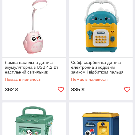
Лампа настільна дитяча
Сейф скарбничка дитяча
акумуляторна з USB 4.2 Вт
електронна з кодовим
настільний світильник
замком і відбитком пальця
сенсорний Сова CS-289
динозавр зелений для дітей
Немає в наявності
Немає в наявності
Рожевий
362
835
₴
₴