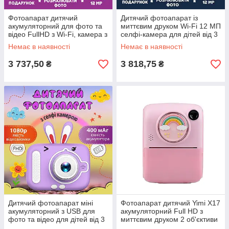
Фотоапарат дитячий
Дитячий фотоапарат із
акумуляторний для фото та
миттєвим друком Wi-Fi 12 МП
відео FullHD з Wi-Fi, камера з
селфі-камера для дітей від 3
вбудованим принтером
років Full HD
Немає в наявності
Немає в наявності
3 737,50
3 818,75
₴
₴
Дитячий фотоапарат міні
Фотоапарат дитячий Yimi X17
акумуляторний з USB для
акумуляторний Full HD з
фото та відео для дітей від 3
миттєвим друком 2 об'єктиви
до 9 років Фіолетовий
для фото та відео