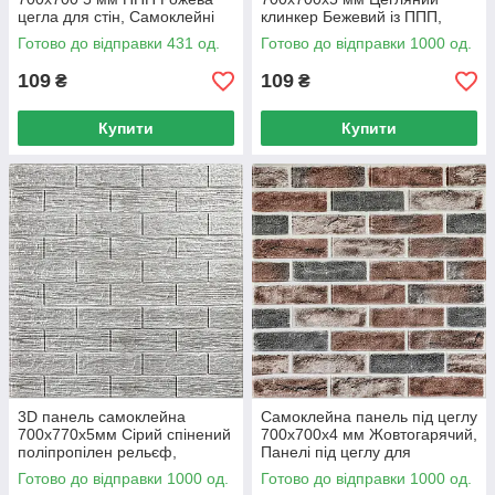
цегла для стін, Самоклейні
клинкер Бежевий із ППП,
панелі Лак ПВХ 700х700 мм
Панелі для стін самоклейні
Готово до відправки 431 од.
Готово до відправки 1000 од.
700х700 мм
109
109
₴
₴
Купити
Купити
3D панель самоклейна
Самоклейна панель під цеглу
700x770x5мм Сірий спінений
700x700x4 мм Жовтогарячий,
поліпропілен рельєф,
Панелі під цеглу для
Самоклейна панель 700x770
внутрішніх робіт
Готово до відправки 1000 од.
Готово до відправки 1000 од.
5 мм Сірий