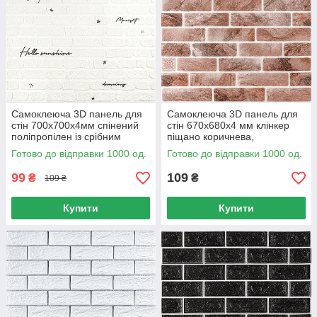
Самоклеюча 3D панель для
Самоклеюча 3D панель для
стін 700х700х4мм спінений
стін 670х680х4 мм клінкер
поліпропілен із срібним
піщано коричнева,
написом, Декоративна
Декоративна панель під
Готово до відправки 1000 од.
Готово до відправки 1000 од.
стінова панель
цеглу ППП
99
109
₴
₴
109 ₴
Купити
Купити