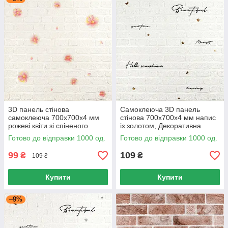
3D панель стінова
Самоклеюча 3D панель
самоклеюча 700х700х4 мм
стінова 700х700х4 мм напис
рожеві квіти зі спіненого
із золотом, Декоративна
поліпропілену, Декоративна
панель для стін і декору
Готово до відправки 1000 од.
Готово до відправки 1000 од.
панель для стін
кімнат
99
109
₴
₴
109 ₴
Купити
Купити
–9%