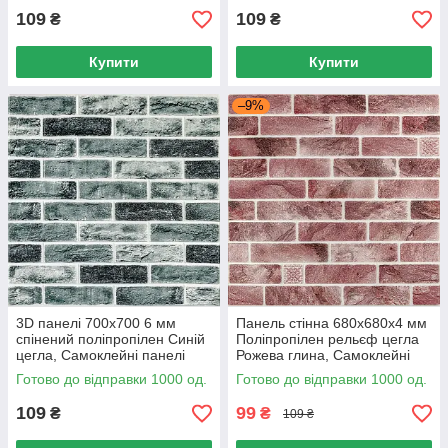
109
109
₴
₴
Купити
Купити
–9%
3D панелі 700x700 6 мм
Панель стінна 680х680х4 мм
спінений поліпропілен Синій
Поліпропілен рельєф цегла
цегла, Самоклейні панелі
Рожева глина, Самоклейні
700x700 для стін
панелі для стін
Готово до відправки 1000 од.
Готово до відправки 1000 од.
109
99
₴
₴
109 ₴