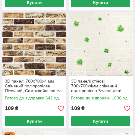
Купити
Купити
3D панелі 700x700x4 мм
3D панелі стінові
Спінений поліпропілен
700х700х4мм спінений
Пісочний, Самоклейні панелі
поліпропілен Зелені квіти,
для стін і меблів
самоклейні панелі для стін
Готово до відправки 642 од.
Готово до відправки 1000 од.
109
109
₴
₴
Купити
Купити
–9%