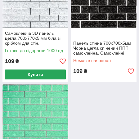
Самоклеюча 3D панель
цегла 700х770х5 мм біла зі
сріблом для стін,
Панель стінна 700х700х5мм
Декоративна панель ППП
Чорна цегла спінений ППП
Готово до відправки 1000 од.
вологостійка
самоклейна, Самоклейні
панелі для стін
109
Немає в наявності
₴
109
₴
Купити