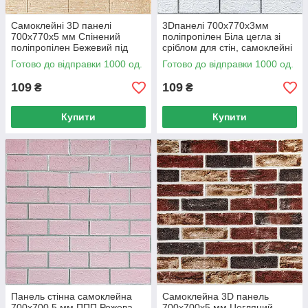
Самоклейні 3D панелі
3Dпанелі 700х770х3мм
700x770x5 мм Спінений
поліпропілен Біла цегла зі
поліпропілен Бежевий під
сріблом для стін, самоклейні
цеглу для стін, Декоративні
панелі з клейовим шаром
Готово до відправки 1000 од.
Готово до відправки 1000 од.
панелі
109
109
₴
₴
Купити
Купити
Панель стінна самоклейна
Самоклейна 3D панель
700х700 5 мм ППП Рожева
700х700х5 мм Цегляний