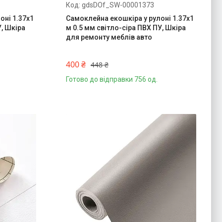
gdsDOf_SW-00001373
оні 1.37х1
Самоклейна екошкіра у рулоні 1.37х1
, Шкіра
м 0.5 мм світло-сіра ПВХ ПУ, Шкіра
о
для ремонту меблів авто
400 ₴
448 ₴
Готово до відправки 756 од.