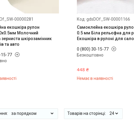
Of_SW-00000281
gdsDOf_SW-00001166
на екошкіра рулон
Самоклейна екошкіра руло
0x0.5мм Молочний
0.5 мм Біла рельєфна для 
 зерниста шкірозамінник
Екошкіра в рулоні для сало
в та авто
0 (800) 30-15-77
0-15-77
Безкоштовно
вно
448 ₴
аявності
Немає в наявності