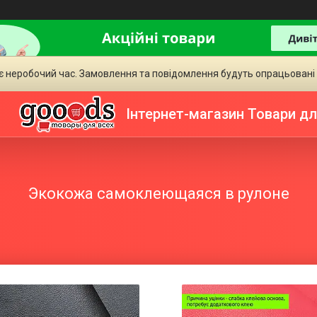
є неробочий час. Замовлення та повідомлення будуть опрацьовані
Інтернет-магазин Товари дл
Экокожа самоклеющаяся в рулоне