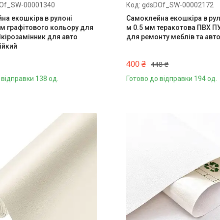
Of_SW-00001340
gdsDOf_SW-00002172
на екошкіра в рулоні
Самоклейна екошкіра в рул
см графітового кольору для
м 0.5 мм теракотова ПВХ ПУ
Шкірозамінник для авто
для ремонту меблів та авт
ійкий
400 ₴
448 ₴
 відправки 138 од.
Готово до відправки 194 од.