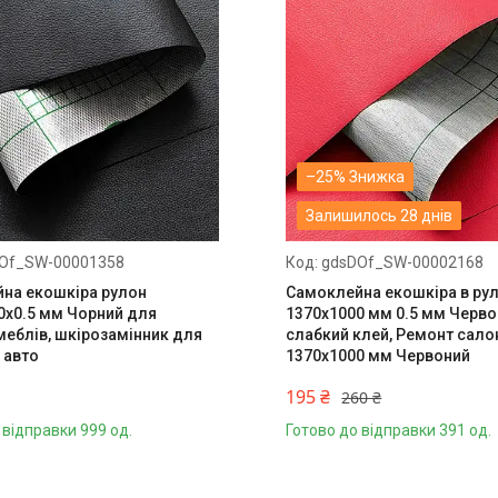
–25%
Залишилось 28 днів
Of_SW-00001358
gdsDOf_SW-00002168
на екошкіра рулон
Самоклейна екошкіра в рул
0x0.5 мм Чорний для
1370x1000 мм 0.5 мм Черв
меблів, шкірозамінник для
слабкий клей, Ремонт сало
 авто
1370x1000 мм Червоний
195 ₴
260 ₴
 відправки 999 од.
Готово до відправки 391 од.