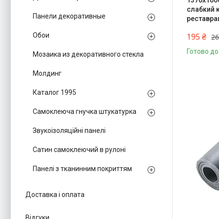
1370х100
слабкий 
Панели декоративные
реставрац
Обои
195 ₴
26
Готово до
Мозаика из декоративного стекла
Молдинг
Каталог 1995
Самоклеюча гнучка штукатурка
Звукоізоляційні панелі
Сатин самоклеючий в рулоні
Панелі з тканинним покриттям
Доставка і оплата
Відгуки