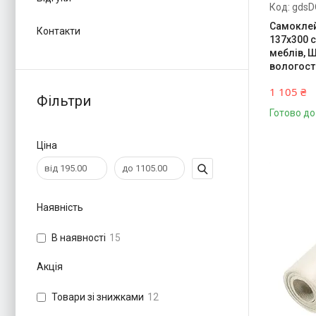
gdsD
Самоклей
Контакти
137х300 
меблів, 
вологост
1 105 ₴
Фільтри
Готово до
Ціна
Наявність
В наявності
15
Акція
Товари зі знижками
12