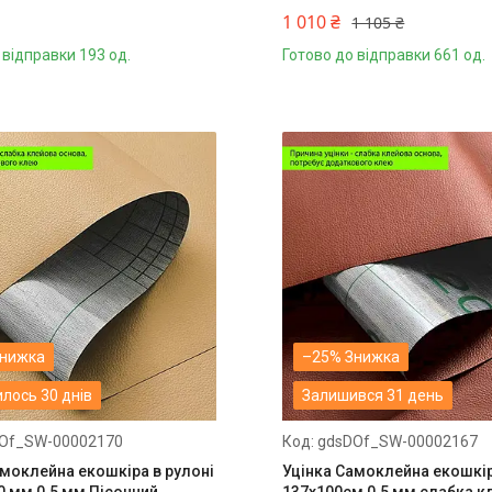
1 010 ₴
1 105 ₴
 відправки 193 од.
Готово до відправки 661 од.
–25%
лось 30 днів
Залишився 31 день
Of_SW-00002170
gdsDOf_SW-00002167
амоклейна екошкіра в рулоні
Уцінка Самоклейна екошкі