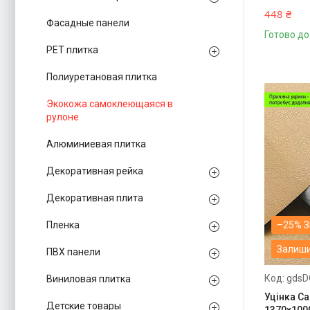
448 ₴
Фасадные панели
Готово до
PЕT плитка
Полиуретановая плитка
Экокожа самоклеющаяся в
рулоне
Алюминиевая плитка
Декоративная рейка
Декоративная плита
Пленка
–25%
Залиши
ПВХ панели
gdsD
Виниловая плитка
Уцінка С
Детские товары