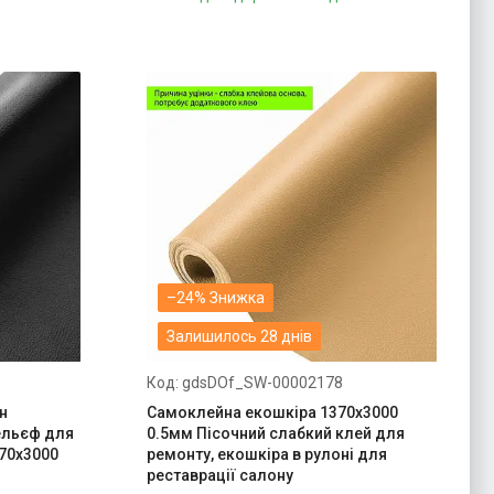
–24%
Залишилось 28 днів
gdsDOf_SW-00002178
н
Самоклейна екошкіра 1370х3000
ельєф для
0.5мм Пісочний слабкий клей для
70х3000
ремонту, екошкіра в рулоні для
реставрації салону