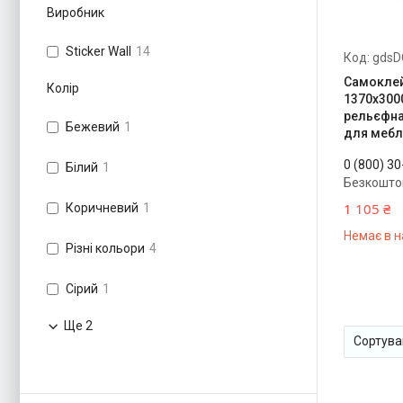
Виробник
Sticker Wall
14
gdsD
Самоклей
Колір
1370x300
рельєфна
Бежевий
1
для меблі
0 (800) 3
Білий
1
Безкошто
1 105 ₴
Коричневий
1
Немає в н
Різні кольори
4
Сірий
1
Ще 2