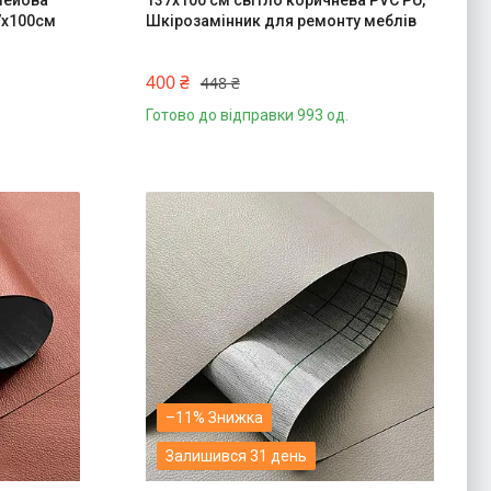
лейова
137х100 см світло коричнева PVC PU,
7x100см
Шкірозамінник для ремонту меблів
400 ₴
448 ₴
Готово до відправки 993 од.
–11%
Залишився 31 день