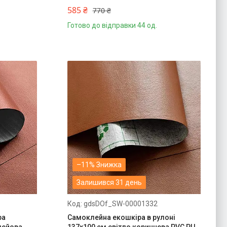
585 ₴
770 ₴
Готово до відправки 44 од.
–11%
Залишився 31 день
gdsDOf_SW-00001332
ра
Самоклейна екошкіра в рулоні