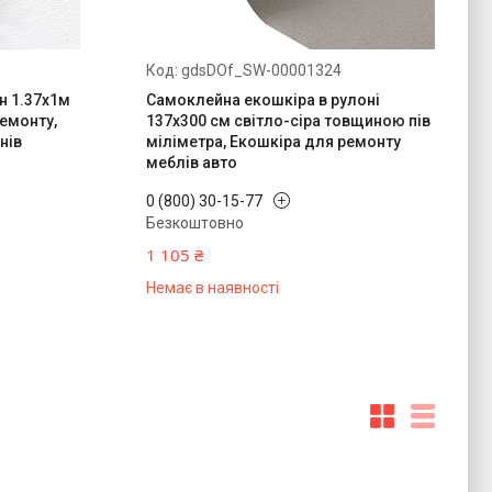
gdsDOf_SW-00001324
н 1.37х1м
Самоклейна екошкіра в рулоні
ремонту,
137х300 см світло-сіра товщиною пів
нів
міліметра, Екошкіра для ремонту
меблів авто
0 (800) 30-15-77
Безкоштовно
1 105 ₴
Немає в наявності