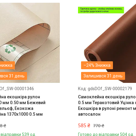
–24%
вся 31 день
Залишився 31 день
Of_SW-00001346
gdsDOf_SW-00002179
на екошкіра рулон
Самоклейна екошкіра руло
0 мм 0.50 мм Бежевий
0.5 мм Теракотовий Уцінка 
ельєф, Екокожа
Екошкіра в рулоні ремонт 
на 1370х1000 0.5 мм
автосалон
585 ₴
8 ₴
770 ₴
 відправки 539 од.
Готово до відправки 504 од.