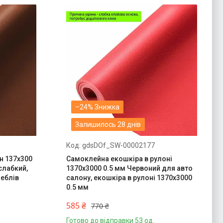
–24%
Залишилось 28 днів
gdsDOf_SW-00002177
н 137х300
Самоклейна екошкіра в рулоні
слабкий,
1370х3000 0.5 мм Червоний для авто
меблів
салону, екошкіра в рулоні 1370х3000
0.5 мм
585 ₴
770 ₴
Готово до відправки 53 од.