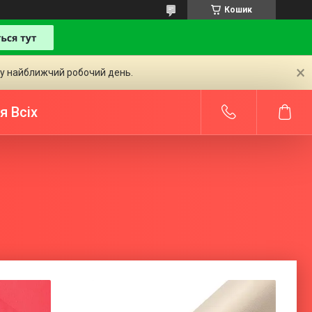
Кошик
 у найближчий робочий день.
я Всіх