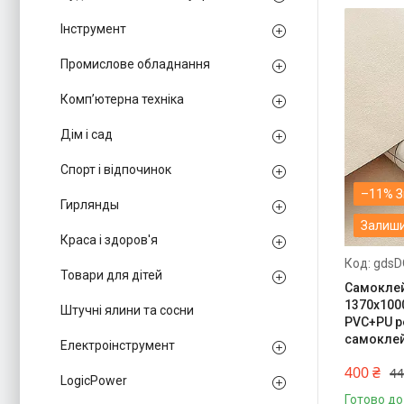
Інструмент
Промислове обладнання
Комп’ютерна техніка
Дім і сад
Спорт і відпочинок
–11%
Гирлянды
Залиши
Краса і здоров'я
gdsD
Товари для дітей
Самоклей
1370х100
Штучні ялини та сосни
PVC+PU р
самоклей
Електроінструмент
400 ₴
44
LogicPower
Готово до