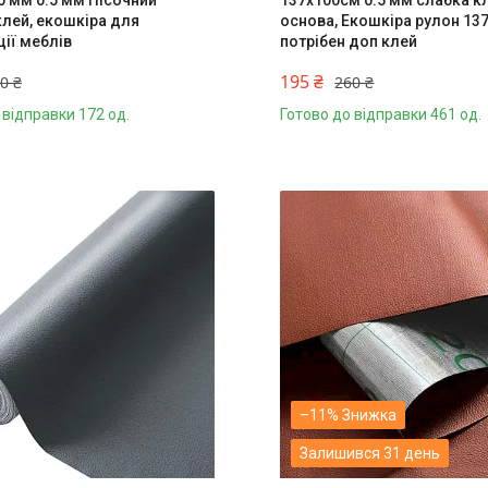
0 мм 0.5 мм Пісочний
137x100см 0.5 мм слабка к
клей, екошкіра для
основа, Екошкіра рулон 13
ії меблів
потрібен доп клей
195 ₴
0 ₴
260 ₴
 відправки 172 од.
Готово до відправки 461 од.
–11%
Залишився 31 день