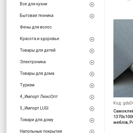
Все для кухни
Бытовая техника
Фены для волос
Красота и здоровье
Товары для детей
Электроника
Товары для дома
Туризм
4_Импорт ЛюксОпт
gdsD
5_Импорт LUGI
Самоклей
1370х100
Товари для дому
меблів, 
Напольные покрытия