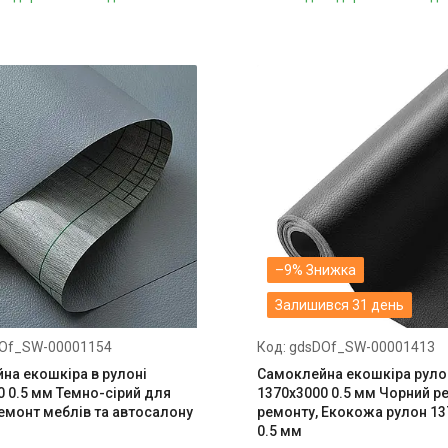
–9%
Залишився 31 день
Of_SW-00001154
gdsDOf_SW-00001413
на екошкіра в рулоні
Самоклейна екошкіра руло
0 0.5 мм Темно-сірий для
1370х3000 0.5 мм Чорний р
Ремонт меблів та автосалону
ремонту, Екокожа рулон 13
0.5 мм