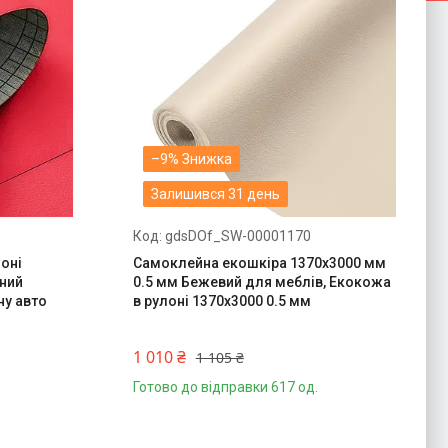
–9%
Залишився 31 день
gdsDOf_SW-00001170
оні
Самоклейна екошкіра 1370х3000 мм
оний
0.5 мм Бежевий для меблів, Екокожа
ну авто
в рулоні 1370х3000 0.5 мм
1 010 ₴
1 105 ₴
Готово до відправки 617 од.