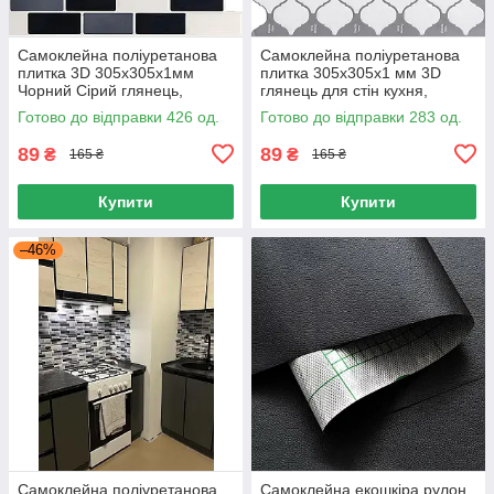
Самоклейна поліуретанова
Самоклейна поліуретанова
плитка 3D 305х305х1мм
плитка 305х305х1 мм 3D
Чорний Сірий глянець,
глянець для стін кухня,
Панелі для стін 305х305 мм
Панелі 3D самоклейка
Готово до відправки 426 од.
Готово до відправки 283 од.
вологостійкі
305х305мм
89
89
₴
₴
165 ₴
165 ₴
Купити
Купити
–46%
Самоклейна поліуретанова
Самоклейна екошкіра рулон