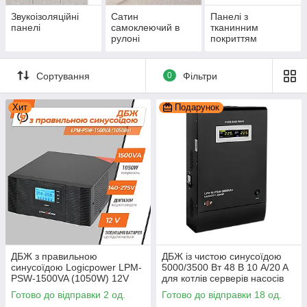
Звукоізоляційні
Сатин
Панелі з
панелі
самоклеючий в
тканинним
рулоні
покриттям
Сортування
0
Фільтри
Хит
Подарунок
ДБЖ з правильною
ДБЖ із чистою синусоїдою
синусоїдою Logicpower LPM-
5000/3500 Вт 48 В 10 A/20 A
PSW-1500VA (1050W) 12V
для котлів серверів насосів
UPS
ДБЖ LogicPower
Готово до відправки 2 од.
Готово до відправки 18 од.