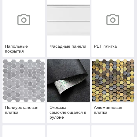
Напольные
Фасадные панели
PЕT плитка
покрытия
Полиуретановая
Экокожа
Алюминиевая
плитка
самоклеющаяся в
плитка
рулоне