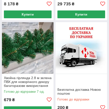
8 178
29 735
₴
₴
Купити
Купити
Хвойна гірлянда 2.8 м зелена
ПВХ для новорічного декору
багаторазове використання
безпечна для дітей
Безплатна доставка Новою
Готово до відправки 7 од.
поштою
679
Готово до відправки
₴
200
₴