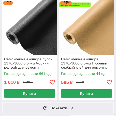
–9%
–24%
Самоклейна екошкіра рулон
Самоклейна екошкіра
1370х3000 0.5 мм Чорний
1370х3000 0.5мм Пісочний
рельєф для ремонту,
слабкий клей для ремонту,
Екокожа рулон 1370х3000 0.5
екошкіра в рулоні для
Готово до відправки 661 од.
Готово до відправки 44 од.
мм
реставрації салону
1 010
585
₴
₴
1 105 ₴
770 ₴
Купити
Купити
Показати ще