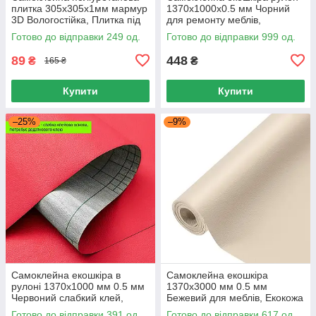
плитка 305х305х1мм мармур
1370x1000x0.5 мм Чорний
3D Вологостійка, Плитка під
для ремонту меблів,
мармур 305х305х1 мм для
шкірозамінник для меблів та
Готово до відправки 249 од.
Готово до відправки 999 од.
стін
авто
89
448
₴
₴
165 ₴
Купити
Купити
–25%
–9%
Самоклейна екошкіра в
Самоклейна екошкіра
рулоні 1370x1000 мм 0.5 мм
1370х3000 мм 0.5 мм
Червоний слабкий клей,
Бежевий для меблів, Екокожа
Ремонт салону авто
в рулоні 1370х3000 0.5 мм
Готово до відправки 391 од.
Готово до відправки 617 од.