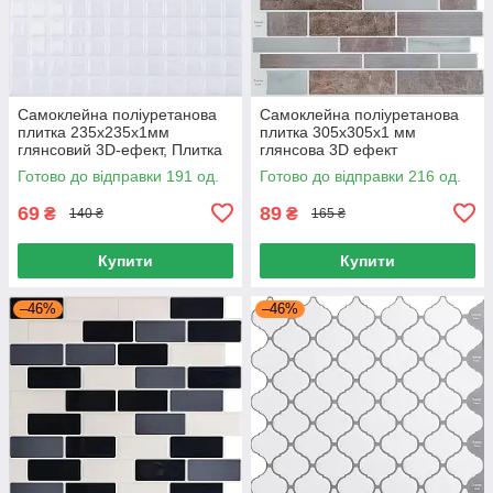
Самоклейна поліуретанова
Самоклейна поліуретанова
плитка 235х235х1мм
плитка 305х305х1 мм
глянсовий 3D-ефект, Плитка
глянсова 3D ефект
для стін вологостійка
вологостійка, Панелі 3D для
Готово до відправки 191 од.
Готово до відправки 216 од.
стін
69
89
₴
₴
140 ₴
165 ₴
Купити
Купити
–46%
–46%