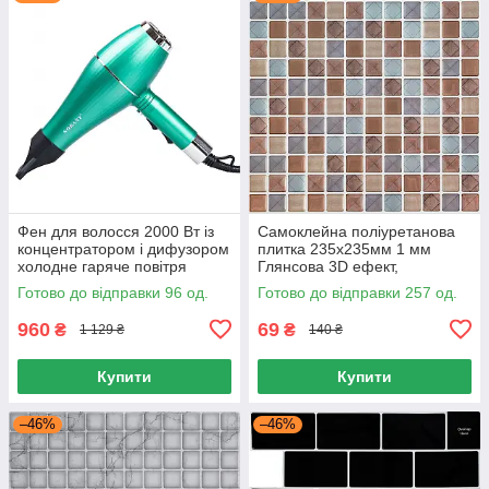
Фен для волосся 2000 Вт із
Самоклейна поліуретанова
концентратором і дифузором
плитка 235х235мм 1 мм
холодне гаряче повітря
Глянсова 3D ефект,
професійний
Поліуретанова плитка
Готово до відправки 96 од.
Готово до відправки 257 од.
самоклейна 3D
960
69
₴
₴
1 129 ₴
140 ₴
Купити
Купити
–46%
–46%