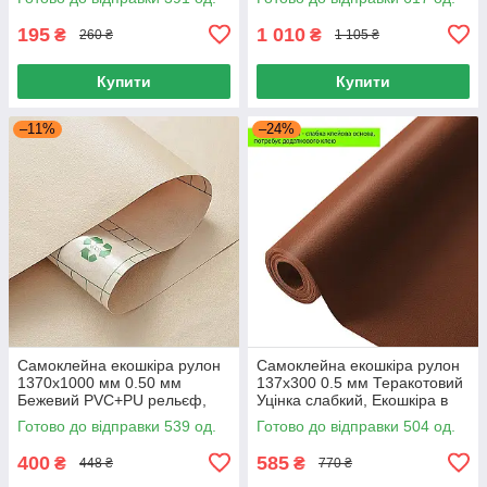
1370x1000 мм Червоний
195
1 010
₴
₴
260 ₴
1 105 ₴
Купити
Купити
–11%
–24%
Самоклейна екошкіра рулон
Самоклейна екошкіра рулон
1370х1000 мм 0.50 мм
137х300 0.5 мм Теракотовий
Бежевий PVC+PU рельєф,
Уцінка слабкий, Екошкіра в
Екокожа самоклейна
рулоні ремонт меблів
Готово до відправки 539 од.
Готово до відправки 504 од.
1370х1000 0.5 мм
автосалон
400
585
₴
₴
448 ₴
770 ₴