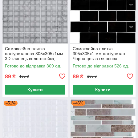
Самоклейна плитка
Самоклейна плитка
поліуретанова 305х305х1мм
305х305х1 мм поліуретан
3D глянець вологостійка,
Чорна цегла глянсова,
Поліуретанова плитка для
Поліуретанові панелі для стін
Готово до відправки 309 од.
Готово до відправки 526 од.
стін і меблів
305х305 мм
89
89
₴
₴
165 ₴
165 ₴
Купити
Купити
–51%
–46%