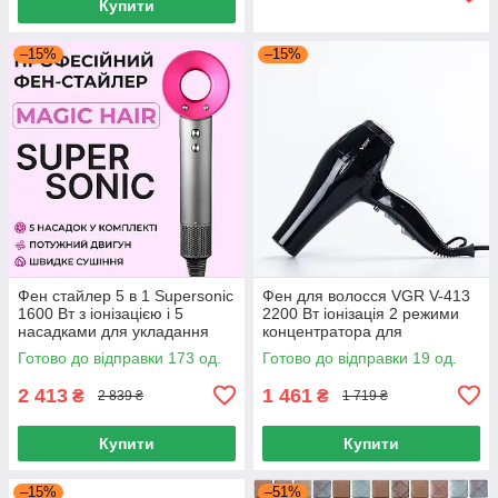
Купити
–15%
–15%
Фен стайлер 5 в 1 Supersonic
Фен для волосся VGR V-413
1600 Вт з іонізацією і 5
2200 Вт іонізація 2 режими
насадками для укладання
концентратора для
волосся
укладання та сушіння
Готово до відправки 173 од.
Готово до відправки 19 од.
волосся
2 413
1 461
₴
₴
2 839 ₴
1 719 ₴
Купити
Купити
–15%
–51%