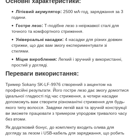
Основні характеристики:
Літієвий акумулятор:
2500 мА·год, заряджання за 3
години.
Гостре лезо:
Т-подібне лезо з неіржавкої сталі для
точного та комфортного стриження.
Універсальні насадки:
4 насадки для різних довжин
стрижки, що дає вам змогу експериментувати зі
стилями.
Міцне вироблення:
Легкий і зручний у використанні,
простий у догляді.
Переваги використання:
Тример Sokany SK-LF-9976 створений з акцентом на
професійні результати. Його гостре лезо дає змогу домогтися
ідеальної гладкості під час стриження, а чотири насадки
допоможуть вам створити різноманітні стриження для будь-
якого типу волосся. Завдяки легкій вазі та зручній конструкції
ви зможете працювати з тримером упродовж тривалого часу
без втоми.
Як додатковий бонус, до комплекту входить олива для
догляду за лезом і USB-кабель для заряджання, що робить