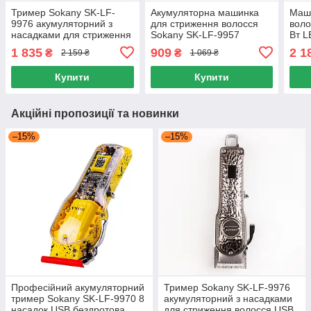
Тример Sokany SK-LF-
Акумуляторна машинка
Маш
9976 акумуляторний з
для стриження волосся
воло
насадками для стриження
Sokany SK-LF-9957
Вт L
волосся USB бездротова
потужний тример з LED-
трим
1 835
909
2 1
₴
₴
2 159 ₴
1 069 ₴
машинка 240 хвилин
дисплеєм і насадками
дому
Купити
Купити
Акційні пропозиції та новинки
–15%
–15%
Професійний акумуляторний
Тример Sokany SK-LF-9976
тример Sokany SK-LF-9970 8
акумуляторний з насадками
насадок USB бездротова
для стриження волосся USB