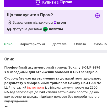
Купити з
Що таке купити з Пром?
Замовлення під захистом
Доступна доставка
Опис
Характеристики
Доставка
Оплата
Умови п
Опис
Професійний акумуляторний тример Sokany SK-LF-9976
з 4 насадками для стриження волосся й USB зарядкою
Скорочуйте час на стриження та домагайтеся ідеального
результату з професійним тримером Sokany SK-LF-9976!
Цей потужний
інструмент
із літієвим акумулятором на 2500
мА·год забезпечує до 240 хвилин автономної роботи, даючи
вам зручно та швидко підрізати волосся без потреби частого
підзаряджання.