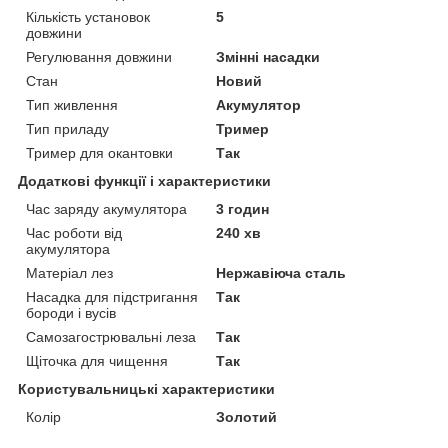
Кількість установок
5
довжини
Регулювання довжини
Змінні насадки
Стан
Новий
Тип живлення
Акумулятор
Тип приладу
Тример
Тример для окантовки
Так
Додаткові функції і характеристики
Час заряду акумулятора
3 годин
Час роботи від
240 хв
акумулятора
Матеріал лез
Нержавіюча сталь
Насадка для підстригання
Так
бороди і вусів
Самозагострювальні леза
Так
Щіточка для чищення
Так
Користувальницькі характеристики
Колір
Золотий