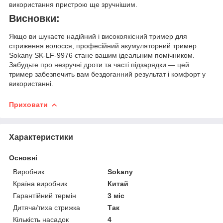
використання пристрою ще зручнішим.
Висновки:
Якщо ви шукаєте надійний і високоякісний тример для
стриження волосся, професійний акумуляторний тример
Sokany SK-LF-9976 стане вашим ідеальним помічником.
Забудьте про незручні дроти та часті підзарядки — цей
тример забезпечить вам бездоганний результат і комфорт у
використанні.
Приховати
Характеристики
Основні
Виробник
Sokany
Країна виробник
Китай
Гарантійний термін
3 міс
Дитяча/тиха стрижка
Так
Кількість насадок
4