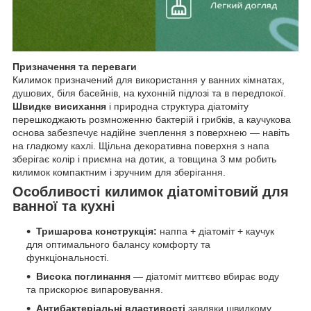
Призначення та переваги
Килимок призначений для використання у ванних кімнатах,
душових, біля басейнів, на кухонній підлозі та в передпокої.
Швидке висихання
і природна структура діатоміту
перешкоджають розмноженню бактерій і грибків, а каучукова
основа забезпечує надійне зчеплення з поверхнею — навіть
на гладкому кахлі. Щільна декоративна поверхня з напа
зберігає колір і приємна на дотик, а товщина 3 мм робить
килимок компактним і зручним для зберігання.
Особливості килимок діатомітовий для
ванної та кухні
Тришарова конструкція:
наппа + діатоміт + каучук
для оптимального балансу комфорту та
функціональності.
Висока поглинання
— діатоміт миттєво вбирає воду
та прискорює випаровування.
Антибактеріальні властивості
завдяки швидкому