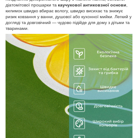
діатомітової прошарки та
каучукової антиковзної основи
,
килимок швидко вбирає вологу, швидко висихає та знижує
ризик ковзання у ванни, душової або кухонної мийки. Легкий у
догляді та довговічний — чудово підійде для дому з дітьми та
тваринами.