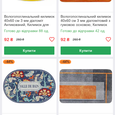
Вологопоглинальний килимок
Вологопоглинальний килимок
40х60 см 3 мм діатоміт
40х60 см 3 мм діатомітовий з
Антиковзний, Килимок для
гумовою основою, Килимок
ванної 40х60 Різні кольори
для ванної 40х60
Готово до відправки 88 од.
Готово до відправки 42 од.
Антиковзний
92
92
₴
₴
260 ₴
260 ₴
Купити
Купити
–44%
–44%