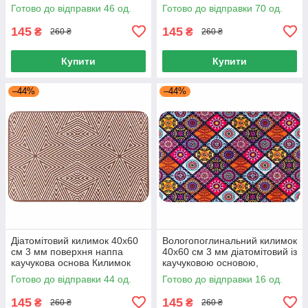
Килимок для ванної Різні
основа, Килимок для ванної
Готово до відправки 46 од.
Готово до відправки 70 од.
кольори 38x58 см
діатоміт 38х58 см
145
145
₴
₴
260 ₴
260 ₴
Купити
Купити
–44%
–44%
Діатомітовий килимок 40x60
Вологопоглинальний килимок
см 3 мм поверхня наппа
40х60 см 3 мм діатомітовий із
каучукова основа Килимок
каучуковою основою,
для ванної 40x60 см
Килимок для ванної 40х60 см
Готово до відправки 44 од.
Готово до відправки 16 од.
антиковзний
145
145
₴
₴
260 ₴
260 ₴