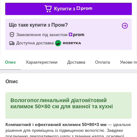
Купити з
Що таке купити з Пром?
Замовлення під захистом
Доступна доставка
Опис
Характеристики
Доставка
Оплата
Умови п
Опис
Вологопоглинальний діатомітовий
килимок 50×80 см для ванної та кухні
Компактний і ефективний килимок 50×80×3 мм
— ідеальне
рішення для приміщень із підвищеною вологістю. Завдяки
поєднанню декоративного шару з тканини наппа, основної