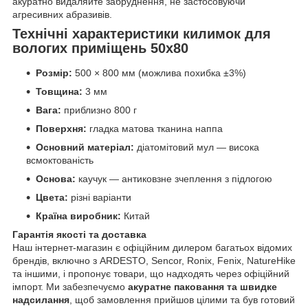
акуратно видаляйте забруднення, не застосовуючи
агресивних абразивів.
Технічні характеристики килимок для
вологих приміщень 50х80
Розмір:
500 × 800 мм (можлива похибка ±3%)
Товщина:
3 мм
Вага:
приблизно 800 г
Поверхня:
гладка матова тканина наппа
Основний матеріал:
діатомітовий мул — висока
всмоктованість
Основа:
каучук — антиковзне зчеплення з підлогою
Цвета:
різні варіанти
Країна виробник:
Китай
Гарантія якості та доставка
Наш інтернет-магазин є офіційним дилером багатьох відомих
брендів, включно з ARDESTO, Sencor, Ronix, Fenix, NatureHike
та іншими, і пропонує товари, що надходять через офіційний
імпорт. Ми забезпечуємо
акуратне паковання та швидке
надсилання
, щоб замовлення прийшов цілими та був готовий