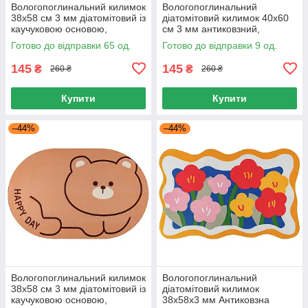
Вологопоглинальний килимок
Вологопоглинальний
38х58 см 3 мм діатомітовий із
діатомітовий килимок 40x60
каучуковою основою,
см 3 мм антиковзний,
Килимок для ванної
Килимок для ванної швидко
Готово до відправки 65 од.
Готово до відправки 9 од.
Антиковзний
сохне
145
145
₴
₴
260 ₴
260 ₴
Купити
Купити
–44%
–44%
Вологопоглинальний килимок
Вологопоглинальний
38x58 см 3 мм діатомітовий із
діатомітовий килимок
каучуковою основою,
38х58х3 мм Антиковзна