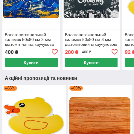
Вологопоглинальний
Вологопоглинальний
Воло
килимок 50x80 см 3 мм
килимок 50х80 см 3 мм
кили
діатоміт наппа каучукова
діатомітовий із каучуковою
діат
основа, Килимок для
основою, Килимок у ванну
Кили
400
280
92
₴
₴
400 ₴
ванної 50x80 см
Різні кольори
Різн
Антиковзний
Купити
Купити
Акційні пропозиції та новинки
–65%
–65%