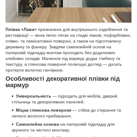
Плівка «Лава»
призначена для внутрішнього оздоблення та
реставрації — вона легко лягає на гладкі лакові, пофарбовані,
плівко- та ламінатовані поверхні, а також на підготовлену
деревину та фанеру. Завдяки самоклейній основі на
паперовій підкладці монтаж проходить без додаткових
клейових складів. Малюнок під мармур додає глибину та
текстуру, а глянсова поверхня полегшує догляд — досить
протерти вологою ганчіркою.
Особливості декоративної плівки під
мармур
Універсальність
— підходить для меблів, дверей,
стільниць та декоративних панелей;
Міцна глянсова поверхня
— стійка до стирання та
легкого вологого прибирання;
Самоклейна основа
на паперовій підкладці для
зручного та чистого монтажу;