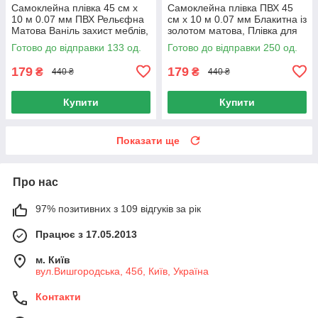
Самоклейна плівка 45 см х
Самоклейна плівка ПВХ 45
10 м 0.07 мм ПВХ Рельєфна
см х 10 м 0.07 мм Блакитна із
Матова Ваніль захист меблів,
золотом матова, Плівка для
Плівка для меблів 45 см 10 м
меблів рулон 45 смх10м ПВХ
Готово до відправки 133 од.
Готово до відправки 250 од.
179
179
₴
₴
440 ₴
440 ₴
Купити
Купити
Показати ще
Про нас
97% позитивних з 109 відгуків за рік
Працює з 17.05.2013
м. Київ
вул.Вишгородська, 45б, Київ, Україна
Контакти