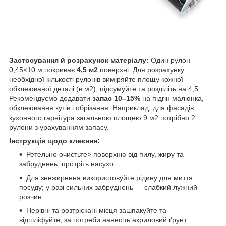
Застосування й розрахунок матеріалу:
Один рулон
0,45×10 м покриває
4,5 м2
поверхні. Для розрахунку
необхідної кількості рулонів виміряйте площу кожної
обклеюваної деталі (в м2), підсумуйте та розділіть на 4,5.
Рекомендуємо додавати
запас 10–15%
на підгін малюнка,
обклеювання кутів і обрізання. Наприклад, для фасадів
кухонного гарнітура загальною площею 9 м2 потрібно 2
рулони з урахуванням запасу.
Інструкція щодо клеєння:
Ретельно очистьте> поверхню від пилу, жиру та
забруднень, протріть насухо.
Для знежирення використовуйте рідину для миття
посуду; у разі сильних забруднень — слабкий лужний
розчин.
Нерівні та розтріскані місця зашпакуйте та
відшліфуйте, за потреби нанесіть акриловий ґрунт.