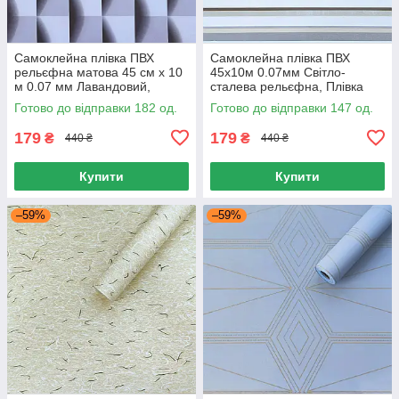
Самоклейна плівка ПВХ
Самоклейна плівка ПВХ
рельєфна матова 45 см х 10
45х10м 0.07мм Світло-
м 0.07 мм Лавандовий,
сталева рельєфна, Плівка
Плівка для меблів 45 смх 10
для меблів і дверей 45х10м
Готово до відправки 182 од.
Готово до відправки 147 од.
м самоклейка
179
179
₴
₴
440 ₴
440 ₴
Купити
Купити
–59%
–59%