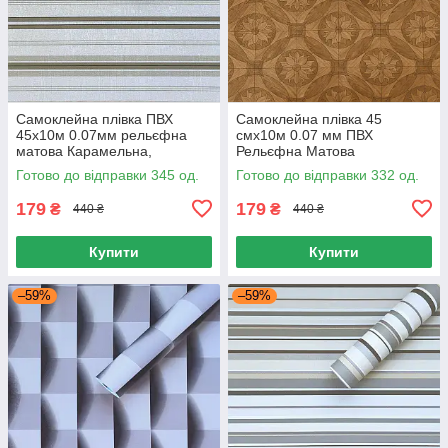
Самоклейна плівка ПВХ
Самоклейна плівка 45
45х10м 0.07мм рельєфна
смx10м 0.07 мм ПВХ
матова Карамельна,
Рельєфна Матова
Декоративна плівка для
Соняшники, Плівка для
Готово до відправки 345 од.
Готово до відправки 332 од.
меблів дверей
меблів 45 смx10 м
Соняшники
179
179
₴
₴
440 ₴
440 ₴
Купити
Купити
–59%
–59%