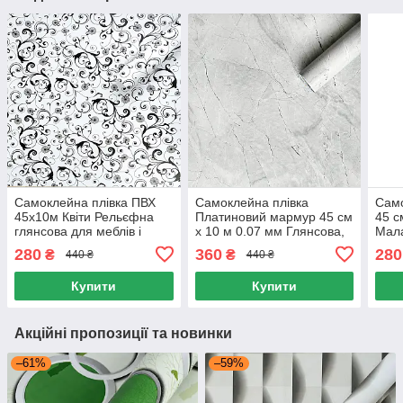
Самоклейна плівка ПВХ
Самоклейна плівка
Само
45х10м Квіти Рельєфна
Платиновий мармур 45 см
45 с
глянсова для меблів і
х 10 м 0.07 мм Глянсова,
Мала
дверей, Плівка для меблів
Плівка для меблів 45
двер
280
360
280
₴
₴
440 ₴
440 ₴
45х10м Квіти
смх10 м
Руло
Купити
Купити
Акційні пропозиції та новинки
–61%
–59%