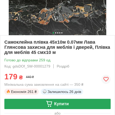
Самоклейна плівка 45х10м 0.07мм Лава
Глянсова захисна для меблів і дверей, Плівка
для меблів 45 смх10 м
Готово до відправки 259 од.
Код: gdsDOf_SW-00001279
Роздріб
179
₴
440 ₴
Мінімальна сума замовлення на сайті — 350 ₴
Економія
261 ₴
Залишилось
26 днів
Купити
або