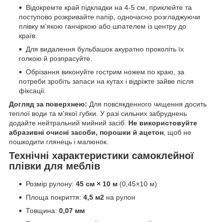
Відокремте край підкладки на 4-5 см, приклейте та
поступово розкривайте папір, одночасно розгладжуючи
плівку м'якою ганчіркою або шпателем із центру до
країв.
Для видалення бульбашок акуратно проколіть їх
голкою й розпрасуйте.
Обрізання виконуйте гострим ножем по краю, за
потреби зробіть запаси на кутах і відріжте зайве після
фіксації.
Догляд за поверхнею:
Для повсякденного чищення досить
теплої води та м'якої губки. У разі сильних забруднень
додайте нейтральний мийний засіб.
Не використовуйте
абразивні очисні засоби, порошки й ацетон
, щоб не
пошкодити глянець і малюнок.
Технічні характеристики самоклейної
плівки для меблів
Розмір рулону:
45 см × 10 м
(0,45×10 м)
Площа покриття:
4,5 м2
на рулон
Товщина:
0,07 мм