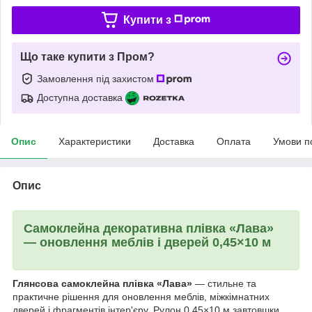
Купити з
Що таке купити з Пром?
Замовлення під захистом
Доступна доставка
Опис
Характеристики
Доставка
Оплата
Умови п
Опис
Самоклейна декоративна плівка «Лава»
— оновлення меблів і дверей 0,45×10 м
Глянсова самоклейна плівка «Лава»
— стильне та
практичне рішення для оновлення меблів, міжкімнатних
дверей і фрагментів інтер'єру. Рулон 0,45×10 м завтовшки