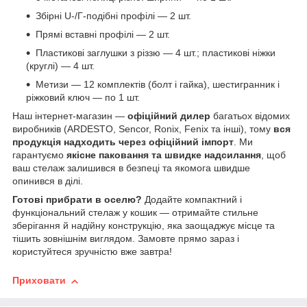
Збірні U-/Г-подібні профілі — 2 шт.
Прямі вставні профілі — 2 шт.
Пластикові заглушки з різзю — 4 шт.; пластикові ніжки
(круглі) — 4 шт.
Метизи — 12 комплектів (болт і гайка), шестигранник і
ріжковий ключ — по 1 шт.
Наш інтернет-магазин —
офіційний дилер
багатьох відомих
виробників (ARDESTO, Sencor, Ronix, Fenix та інші), тому
вся
продукція надходить через офіційний імпорт
. Ми
гарантуємо
якісне паковання та швидке надсилання
, щоб
ваш стелаж залишився в безпеці та якомога швидше
опинився в ділі.
Готові прибрати в оселю?
Додайте компактний і
функціональний стелаж у кошик — отримайте стильне
зберігання й надійну конструкцію, яка заощаджує місце та
тішить зовнішнім виглядом. Замовте прямо зараз і
користуйтеся зручністю вже завтра!
Приховати