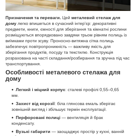
Призначення та переваги.
Цей
металевий стелаж для
дому
легко впишеться в сучасний інтер'єр: декоративні
предмети, книги, ємності для зберігання та кімнатні рослини
розміщуються впорядковано завдяки трьом рівням полиць із
виїмками проти зсуву. Проносно-витяжна сітка полиць
забезпечує повітропроникність — важливу якість для
зберігання продуктів, посуду та текстилю. Конструкція
розрахована на часті складання/розбирання та зручна під час
транспортування.
Особливості металевого стелажа для
дому
Легкий і міцний корпус
: сталеві профілі 0,55–0,65
мм.
Захист від корозії
: біла глянсова емаль зберігає
зовнішній вигляд і збільшує термін експлуатації.
Перфоровані полиці
— вентиляція й брак
конденсату.
Вузькі габарити
— заощаджує простір у кухні, ванній