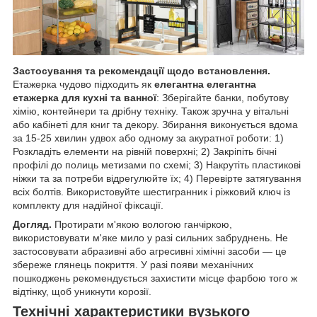
Застосування та рекомендації щодо встановлення.
Етажерка чудово підходить як
елегантна елегантна
етажерка для кухні та ванної
: Зберігайте банки, побутову
хімію, контейнери та дрібну техніку. Також зручна у вітальні
або кабінеті для книг та декору. Збирання виконується вдома
за 15-25 хвилин удвох або одному за акуратної роботи: 1)
Розкладіть елементи на рівній поверхні; 2) Закріпіть бічні
профілі до полиць метизами по схемі; 3) Накрутіть пластикові
ніжки та за потреби відрегулюйте їх; 4) Перевірте затягування
всіх болтів. Використовуйте шестигранник і ріжковий ключ із
комплекту для надійної фіксації.
Догляд.
Протирати м'якою вологою ганчіркою,
використовувати м'яке мило у разі сильних забруднень. Не
застосовувати абразивні або агресивні хімічні засоби — це
збереже глянець покриття. У разі появи механічних
пошкоджень рекомендується захистити місце фарбою того ж
відтінку, щоб уникнути корозії.
Технічні характеристики вузького