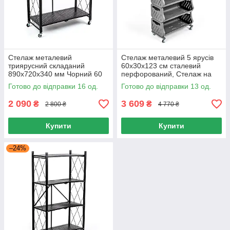
Стелаж металевий
Стелаж металевий 5 ярусів
триярусний складаний
60х30х123 см сталевий
890х720х340 мм Чорний 60
перфорований, Стелаж на
кг, Стелаж на колесах для
колесах для зберігання
Готово до відправки 16 од.
Готово до відправки 13 од.
кухні
речей
2 090
3 609
₴
₴
2 800 ₴
4 770 ₴
Купити
Купити
–24%