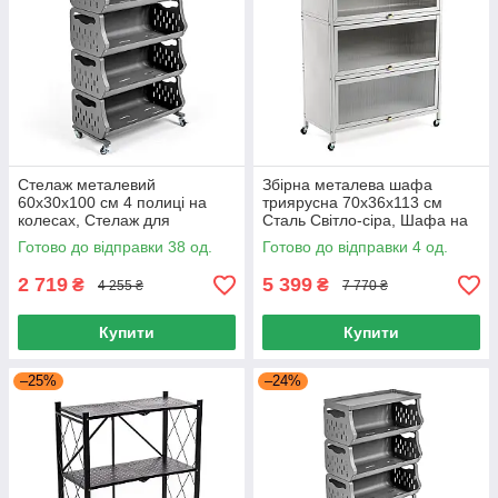
Стелаж металевий
Збірна металева шафа
60х30х100 см 4 полиці на
триярусна 70х36х113 см
колесах, Стелаж для
Сталь Світло-сіра, Шафа на
зберігання кухні ванної офісу
колесах 4 колеса з
Готово до відправки 38 од.
Готово до відправки 4 од.
фіксаторами
2 719
5 399
₴
₴
4 255 ₴
7 770 ₴
Купити
Купити
–25%
–24%