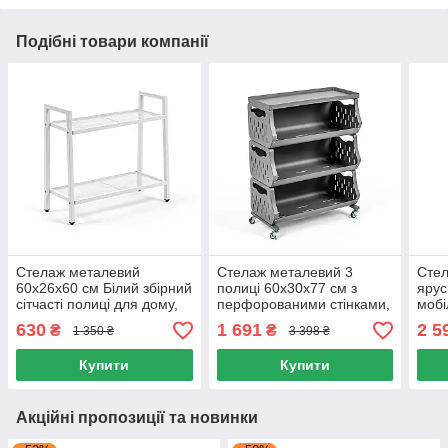
Подібні товари компанії
Стелаж металевий
Стелаж металевий 3
Стел
60х26х60 см Білий збірний
полиці 60х30х77 см з
ярус
сітчасті полиці для дому,
перфорованими стінками,
мобі
Етажерка для ванної
Стелаж на колесах із
Чорн
630
1 691
2 5
₴
₴
1 350 ₴
3 398 ₴
60х26х60 Білий
фіксаторами
коле
бло
Купити
Купити
Акційні пропозиції та новинки