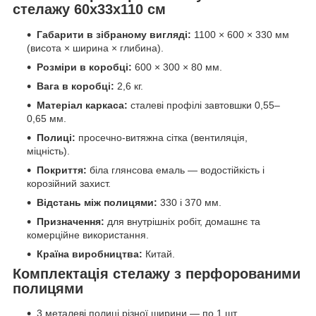
стелажу 60х33х110 см
Габарити в зібраному вигляді:
1100 × 600 × 330 мм
(висота × ширина × глибина).
Розміри в коробці:
600 × 300 × 80 мм.
Вага в коробці:
2,6 кг.
Матеріал каркаса:
сталеві профілі завтовшки 0,55–
0,65 мм.
Полиці:
просечно-витяжна сітка (вентиляція,
міцність).
Покриття:
біла глянсова емаль — водостійкість і
корозійний захист.
Відстань між полицями:
330 і 370 мм.
Призначення:
для внутрішніх робіт, домашнє та
комерційне використання.
Країна виробництва:
Китай.
Комплектація стелажу з перфорованими
полицями
3 металеві полиці різної ширини — по 1 шт.