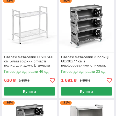
–53%
–50%
Стелаж металевий 60х26х60
Стелаж металевий 3 полиці
см Білий збірний сітчасті
60х30х77 см з
полиці для дому, Етажерка
перфорованими стінками,
для ванної 60х26х60 Білий
Стелаж на колесах із
Готово до відправки 46 од.
Готово до відправки 23 од.
фіксаторами
630
1 691
₴
₴
1 350 ₴
3 398 ₴
Купити
Купити
–36%
–31%