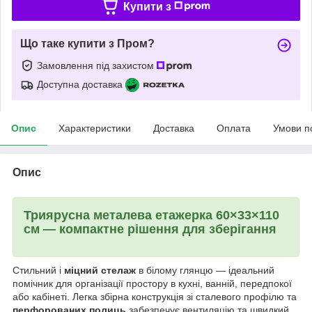
Купити з
Що таке купити з Пром?
Замовлення під захистом
Доступна доставка
Опис
Характеристики
Доставка
Оплата
Умови п
Опис
Триярусна металева етажерка 60×33×110
см — компактне рішення для зберігання
Стильний і
міцний стелаж
в білому глянцю — ідеальний
помічник для організації простору в кухні, ванній, передпокої
або кабінеті. Легка збірна конструкція зі сталевого профілю та
перфорованих полиць
забезпечує вентиляцію та швидкий