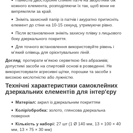
кожного елемента, розподіляючи їх так, щоб вони не
випрямляли за край.
Зніміть захисний папір із патчів і акуратно притисніть
елемент до стіни на 10-15 секунд, утримуючи рівно.
Після встановлення зніміть захисну плівку з лицьового
боку дзеркального покриття.
Для точного встановлення використовуйте рівень і
м'який олівець для орієнтувальних ліній.
Догляд
: протирати м'якою серветкою без абразивів;
допустимі засоби на спиртовій основі в розведенні. Не
використовувати агресивні щітки, порошки та засоби з
високою кислотністю або лужністю.
Технічні характеристики самоклейних
дзеркальних елементів для інтер'єру
Матеріал:
акрил із дзеркальним покриттям
Колір/обробка:
золото, глянсова дзеркальна
поверхня
Кількість у наборі:
27 шт (1 Ø 140 мм, 13 × 100 × 40
мм, 13 × 75 × 30 мм)