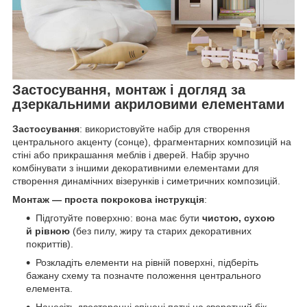
Застосування, монтаж і догляд за
дзеркальними акриловими елементами
Застосування
: використовуйте набір для створення
центрального акценту (сонце), фрагментарних композицій на
стіні або прикрашання меблів і дверей. Набір зручно
комбінувати з іншими декоративними елементами для
створення динамічних візерунків і симетричних композицій.
Монтаж — проста покрокова інструкція
:
Підготуйте поверхню: вона має бути
чистою, сухою
й рівною
(без пилу, жиру та старих декоративних
покриттів).
Розкладіть елементи на рівній поверхні, підберіть
бажану схему та позначте положення центрального
елемента.
Нанесіть двосторонні спінені патчі на зворотний бік