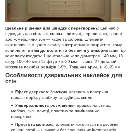
Ідеальне рішення для швидких перетворень
: цей набір
підходить для вітальні, спальні, дитячої, передпокою, ванної
або комерційних зон — кафе та салонів. Елементи
виготовлені з міцного акрилу з дзеркальним покриттям, тому
вони
легкі, стійкі до вологи та безпечні у використанні
. До
комплекту входять: 1 центральне коло діаметром 140 мм, 13
фігур 100×40 мм і 13 фігур 75×30 мм — лише 27 деталей.
Можлива похибка розмірів 3-5%. Товщина аркуша ~0,65 мм.
Особливості дзеркальних наклейок для
стін
Ефект дзеркала
: блискуча металозна поверхня
надає інтер'єру глибину та відбиває світло.
Універсальність розміщення
: працює на стінах,
меблях, склі, плитці, пластику та ламінованих
поверхнях.
Простота монтажа
: елементи кріпляться на двобічні
спінені патчі — швидко й без спеціальних інструментів.