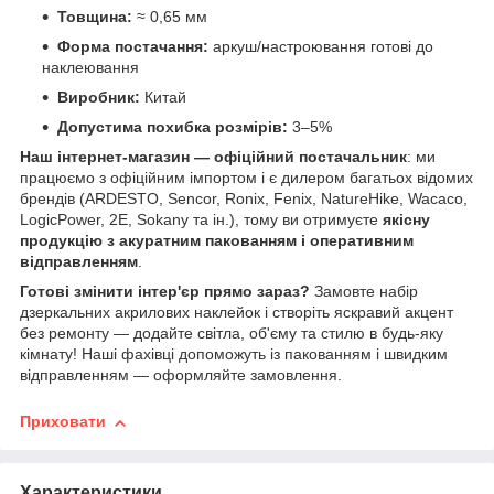
Товщина:
≈ 0,65 мм
Форма постачання:
аркуш/настроювання готові до
наклеювання
Виробник:
Китай
Допустима похибка розмірів:
3–5%
Наш інтернет-магазин — офіційний постачальник
: ми
працюємо з офіційним імпортом і є дилером багатьох відомих
брендів (ARDESTO, Sencor, Ronix, Fenix, NatureHike, Wacaco,
LogicPower, 2E, Sokany та ін.), тому ви отримуєте
якісну
продукцію з акуратним пакованням і оперативним
відправленням
.
Готові змінити інтер'єр прямо зараз?
Замовте набір
дзеркальних акрилових наклейок і створіть яскравий акцент
без ремонту — додайте світла, об'єму та стилю в будь-яку
кімнату! Наші фахівці допоможуть із пакованням і швидким
відправленням — оформляйте замовлення.
Приховати
Характеристики