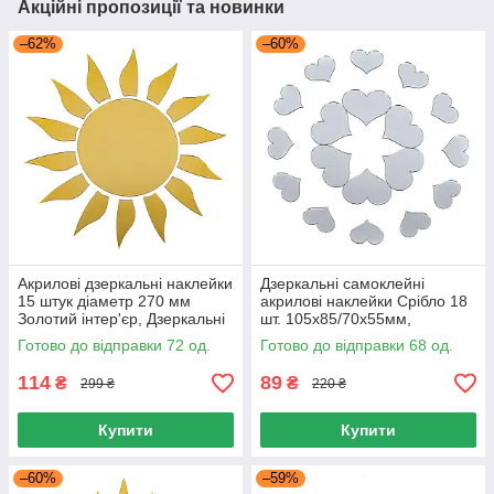
Акційні пропозиції та новинки
–62%
–60%
Акрилові дзеркальні наклейки
Дзеркальні самоклейні
15 штук діаметр 270 мм
акрилові наклейки Срібло 18
Золотий інтер'єр, Дзеркальні
шт. 105х85/70х55мм,
наклейки на стіну
Декоративні наклейки на
Готово до відправки 72 од.
Готово до відправки 68 од.
стіну
114
89
₴
₴
299 ₴
220 ₴
Купити
Купити
–60%
–59%