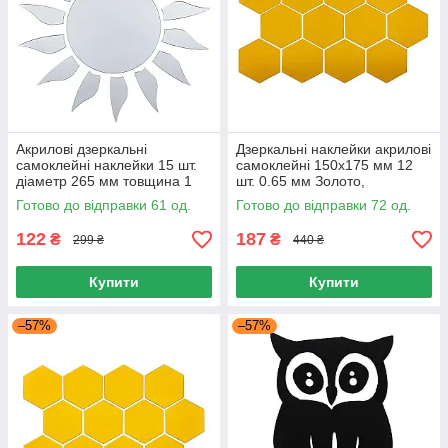
Акрилові дзеркальні
Дзеркальні наклейки акрилові
самоклейні наклейки 15 шт.
самоклейні 150х175 мм 12
діаметр 265 мм товщина 1
шт. 0.65 мм Золото,
мм Срібло, Наклейки на стіну
Декоративні наклейки на
Готово до відправки 61 од.
Готово до відправки 72 од.
15 шт.
стіну
122
187
₴
₴
299 ₴
440 ₴
Купити
Купити
–57%
–57%