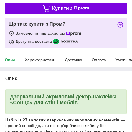
Купити з
Що таке купити з Пром?
Замовлення під захистом
Доступна доставка
Опис
Характеристики
Доставка
Оплата
Умови п
Опис
Дзеркальний акриловий декор-наклейка
«Сонце» для стін і меблів
Набір із 27 золотих дзеркальних акрилових елементів
—
простий спосіб додати в інтер'єр блиск і глибину без
складного ремонту. Легкі, вологостійкі та безпечні елементи з