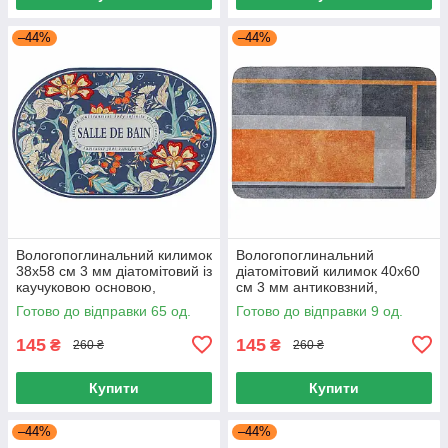
–44%
–44%
Вологопоглинальний килимок
Вологопоглинальний
38х58 см 3 мм діатомітовий із
діатомітовий килимок 40x60
каучуковою основою,
см 3 мм антиковзний,
Килимок для ванної
Килимок для ванної швидко
Готово до відправки 65 од.
Готово до відправки 9 од.
Антиковзний
сохне
145
145
₴
₴
260 ₴
260 ₴
Купити
Купити
–44%
–44%