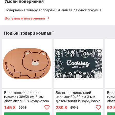
Умови повернення
Повернення товару впродовж 14 днів за рахунок покупця
Всі умови повернення
Подібні товари компанії
Вологопоглинальний
Вологопоглинальний
Воло
килимок 38x58 см 3 мм
килимок 50х80 см 3 мм
кили
діатомітовий із каучуковою
діатомітовий із каучуковою
діат
основою, Килимок для
основою, Килимок у ванну
Кили
145
280
92
₴
₴
260 ₴
400 ₴
ванної Різні кольори 38x58
Різні кольори
Різн
см