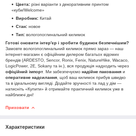
Цвета:
різні варіанти з декоративним принтом
«куби/Welcome»
Виробник:
Китай
Стан:
новое
Тип:
вологопоглинальний килимок
Готові оновити інтер'єр і зробити будинок безпечнішим?
Замовте вологопоглинальний килимок прямо зараз — наш
інтернет-магазин є офіційним дилером багатьох відомих
брендів (ARDESTO, Sencor, Ronix, Fenix, NatureHike, Wacaco,
LogicPower, 2E, Sokany та ін.), вся продукція надходить через
офіційний імпорт
. Ми забезпечуємо
надійне паковання
и
оперативне надсилання
, щоб ваш килимок прибув швидко
та в ідеальному вигляді. Додайте зручності та лад у дім —
натисніть «Купити» й отримайте практичний килимок уже в
найближчі дні!
Приховати
Характеристики