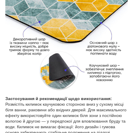
Застосування й рекомендації щодо використання:
Розмістіть килимок каучуковою стороною вниз у сухому місці
біля ванни, раковини або вхідних дверей. Для максимального
ефекту використовуйте один килимок біля зони з постійною
вологою й другою — у передпокої для вловлювання бруду та
води. Килимок не вимагає фіксації: його дизайн і гумова
основа забезпечують стабільне положення на підлозі.