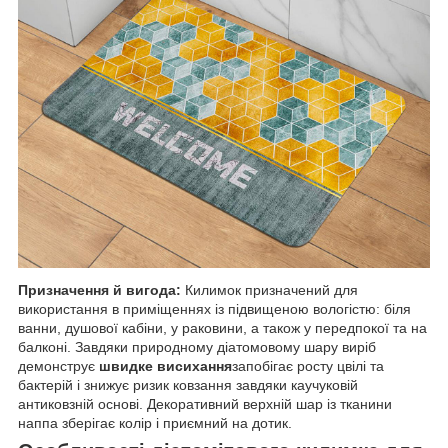
Призначення й вигода:
Килимок призначений для
використання в приміщеннях із підвищеною вологістю: біля
ванни, душової кабіни, у раковини, а також у передпокої та на
балконі. Завдяки природному діатомовому шару виріб
демонструє
швидке висихання
запобігає росту цвілі та
бактерій і знижує ризик ковзання завдяки каучуковій
антиковзній основі. Декоративний верхній шар із тканини
наппа зберігає колір і приємний на дотик.