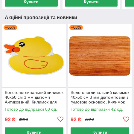
Купити
Купити
Акційні пропозиції та новинки
–65%
–65%
Вологопоглинальний килимок
Вологопоглинальний килимок
40х60 см 3 мм діатоміт
40х60 см 3 мм діатомітовий з
Антиковзний, Килимок для
гумовою основою, Килимок
ванної 40х60 Різні кольори
для ванної 40х60
Готово до відправки 88 од.
Готово до відправки 42 од.
Антиковзний
92
92
₴
₴
260 ₴
260 ₴
Купити
Купити