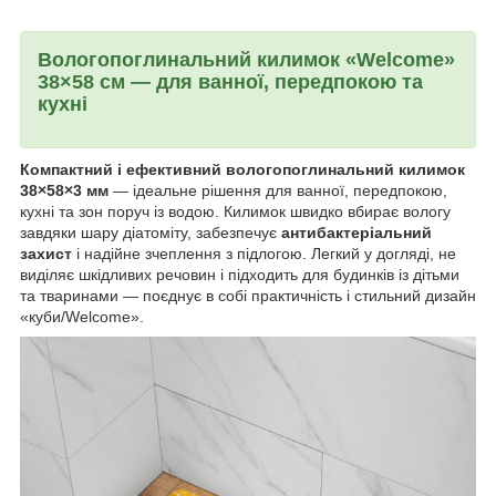
Вологопоглинальний килимок «Welcome»
38×58 см — для ванної, передпокою та
кухні
Компактний і ефективний вологопоглинальний килимок
38×58×3 мм
— ідеальне рішення для ванної, передпокою,
кухні та зон поруч із водою. Килимок швидко вбирає вологу
завдяки шару діатоміту, забезпечує
антибактеріальний
захист
і надійне зчеплення з підлогою. Легкий у догляді, не
виділяє шкідливих речовин і підходить для будинків із дітьми
та тваринами — поєднує в собі практичність і стильний дизайн
«куби/Welcome».