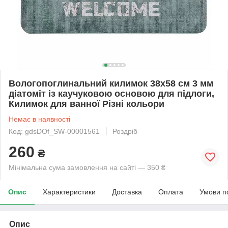
Вологопоглинальний килимок 38х58 см 3 мм
діатоміт із каучуковою основою для підлоги,
Килимок для ванної Різні кольори
Немає в наявності
Код: gdsDOf_SW-00001561
Роздріб
260
₴
Мінімальна сума замовлення на сайті — 350 ₴
Опис
Характеристики
Доставка
Оплата
Умови п
Опис