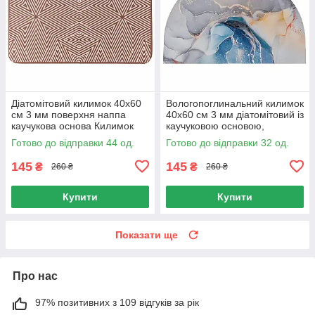
Діатомітовий килимок 40x60
Вологопоглинальний килимок
см 3 мм поверхня наппа
40х60 см 3 мм діатомітовий із
каучукова основа Килимок
каучуковою основою,
для ванної 40x60 см
Килимок для ванної діатоміт
Готово до відправки 44 од.
Готово до відправки 32 од.
антиковзний
40х60 3 мм
145
145
₴
₴
260 ₴
260 ₴
Купити
Купити
Показати ще
Про нас
97% позитивних з 109 відгуків за рік