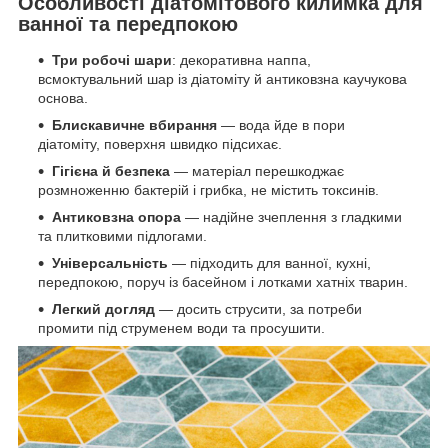
Особливості діатомітового килимка для
ванної та передпокою
Три робочі шари
: декоративна наппа,
всмоктувальний шар із діатоміту й антиковзна каучукова
основа.
Блискавичне вбирання
— вода йде в пори
діатоміту, поверхня швидко підсихає.
Гігієна й безпека
— матеріал перешкоджає
розмноженню бактерій і грибка, не містить токсинів.
Антиковзна опора
— надійне зчеплення з гладкими
та плитковими підлогами.
Універсальність
— підходить для ванної, кухні,
передпокою, поруч із басейном і лотками хатніх тварин.
Легкий догляд
— досить струсити, за потреби
промити під струменем води та просушити.