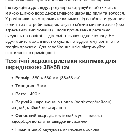
Інструкція з догляду:
регулярно струшуйте або чистьте
м'якою щіткою ворс декоративного шару від пилу та волосся.
У разі появи плям промийте килимок під слабкою струменею
води та за потреби використовуйте м'який мийний засіб (без
агресивних вибілювачів). Після промивання ретельно
висушіть на повітрі — діатоміт швидко віддає вологу. Не
віджимайте механічно, не сушіть на відкритому вогні та не
гладіть праскою. Для запобігання цвілі підтримуйте
вентиляцію в приміщенні.
Технічні характеристики килимка для
передпокою 38×58 см
Розмір:
380 × 580 мм (38×58 см)
Товщина:
3 мм
Вага:
~400 г
Верхній шар:
тканина наппа (поліестер/нейлон) —
міцний, стійкий до стирання
Основний шар:
діатомітовий мул — висока
адсорбція вологи та швидке висихання
Нижній шар:
каучукова антиковзна основа