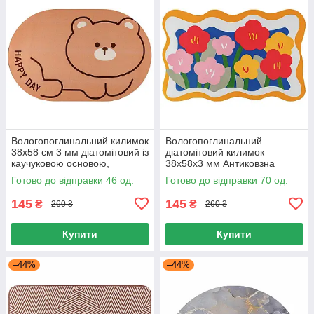
Вологопоглинальний килимок
Вологопоглинальний
38x58 см 3 мм діатомітовий із
діатомітовий килимок
каучуковою основою,
38х58х3 мм Антиковзна
Килимок для ванної Різні
основа, Килимок для ванної
Готово до відправки 46 од.
Готово до відправки 70 од.
кольори 38x58 см
діатоміт 38х58 см
145
145
₴
₴
260 ₴
260 ₴
Купити
Купити
–44%
–44%