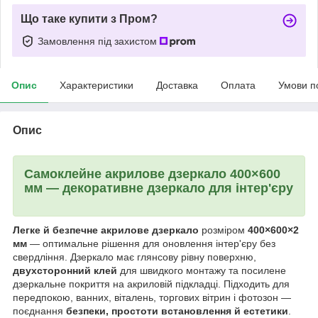
Що таке купити з Пром?
Замовлення під захистом
Опис
Характеристики
Доставка
Оплата
Умови п
Опис
Самоклейне акрилове дзеркало 400×600
мм — декоративне дзеркало для інтер'єру
Легке й безпечне акрилове дзеркало
розміром
400×600×2
мм
— оптимальне рішення для оновлення інтер'єру без
свердління. Дзеркало має глянсову рівну поверхню,
двухсторонний клей
для швидкого монтажу та посилене
дзеркальне покриття на акриловій підкладці. Підходить для
передпокою, ванних, віталень, торгових вітрин і фотозон —
поєднання
безпеки, простоти встановлення й естетики
.