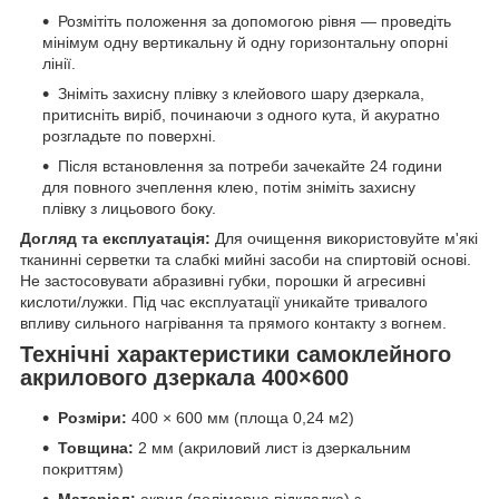
Розмітіть положення за допомогою рівня — проведіть
мінімум одну вертикальну й одну горизонтальну опорні
лінії.
Зніміть захисну плівку з клейового шару дзеркала,
притисніть виріб, починаючи з одного кута, й акуратно
розгладьте по поверхні.
Після встановлення за потреби зачекайте 24 години
для повного зчеплення клею, потім зніміть захисну
плівку з лицьового боку.
Догляд та експлуатація:
Для очищення використовуйте м'які
тканинні серветки та слабкі мийні засоби на спиртовій основі.
Не застосовувати абразивні губки, порошки й агресивні
кислоти/лужки. Під час експлуатації уникайте тривалого
впливу сильного нагрівання та прямого контакту з вогнем.
Технічні характеристики самоклейного
акрилового дзеркала 400×600
Розміри:
400 × 600 мм (площа 0,24 м2)
Товщина:
2 мм (акриловий лист із дзеркальним
покриттям)
Матеріал:
акрил (полімерна підкладка) з