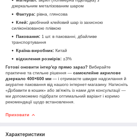
дзеркальним металізованим шаром
Фактура:
рівна, глянсова
Клей:
двобічний клейовий шар із захисною
силіконізованою плівкою
Паковання:
1 шт. в пакованні, дбайливе
транспортування
Країна-виробник:
Китай
відхилення розмірів:
±3%
Готові оновити інтер'єр прямо зараз?
Вибирайте
практичне та стильне рішення —
самоклейне акрилове
дзеркало 400×600 мм
— і отримаєте швидке надсилання й
акуратне паковання від нашого інтернет-магазину. Натисніть
«Добавити в кошик» або зв'яжіть із нами для консультації —
ми допоможемо підібрати оптимальний варіант і коримо
рекомендації щодо встановлення.
Приховати
Характеристики