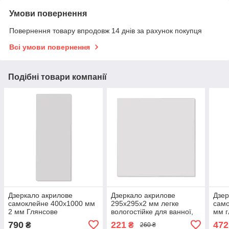
Умови повернення
Повернення товару впродовж 14 днів за рахунок покупця
Всі умови повернення
Подібні товари компанії
Дзеркало акрилове
Дзеркало акрилове
Дзер
самоклейне 400х1000 мм
295х295х2 мм легке
само
2 мм Глянсове
вологостійке для ванної,
мм г
вологостійке, самоклейне
Дзеркало самоклейне
Дзер
790
221
472
₴
₴
260 ₴
дзеркало для ванної
295х295
400