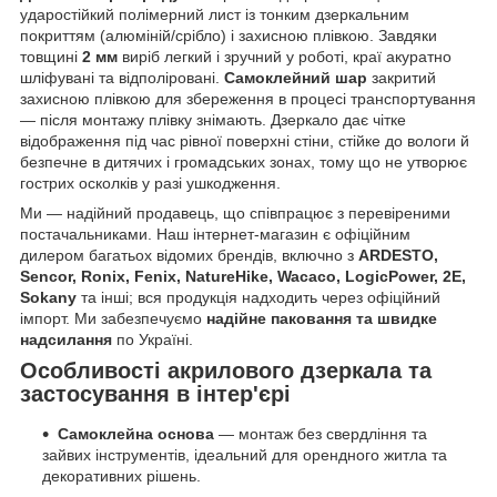
ударостійкий полімерний лист із тонким дзеркальним
покриттям (алюміній/срібло) і захисною плівкою. Завдяки
товщині
2 мм
виріб легкий і зручний у роботі, краї акуратно
шліфувані та відполіровані.
Самоклейний шар
закритий
захисною плівкою для збереження в процесі транспортування
— після монтажу плівку знімають. Дзеркало дає чітке
відображення під час рівної поверхні стіни, стійке до вологи й
безпечне в дитячих і громадських зонах, тому що не утворює
гострих осколків у разі ушкодження.
Ми — надійний продавець, що співпрацює з перевіреними
постачальниками. Наш інтернет-магазин є офіційним
дилером багатьох відомих брендів, включно з
ARDESTO,
Sencor, Ronix, Fenix, NatureHike, Wacaco, LogicPower, 2E,
Sokany
та інші; вся продукція надходить через офіційний
імпорт. Ми забезпечуємо
надійне паковання та швидке
надсилання
по Україні.
Особливості акрилового дзеркала та
застосування в інтер'єрі
Самоклейна основа
— монтаж без свердління та
зайвих інструментів, ідеальний для орендного житла та
декоративних рішень.