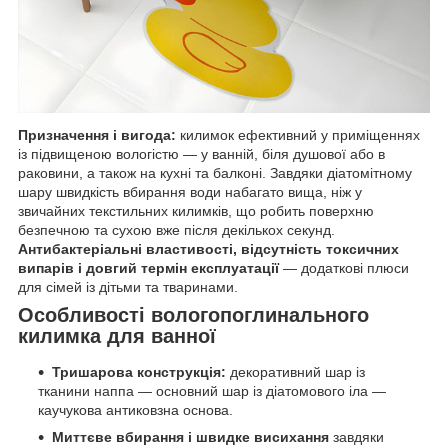
Призначення і вигода:
килимок ефективний у приміщеннях
із підвищеною вологістю — у ванній, біля душової або в
раковини, а також на кухні та балконі. Завдяки діатомітному
шару швидкість вбирання води набагато вища, ніж у
звичайних текстильних килимків, що робить поверхню
безпечною та сухою вже після декількох секунд.
Антибактеріальні властивості, відсутність токсичних
випарів і довгий термін експлуатації
— додаткові плюси
для сімей із дітьми та тваринами.
Особливості вологопоглинального
килимка для ванної
Тришарова конструкція:
декоративний шар із
тканини наппа — основний шар із діатомового іла —
каучукова антиковзна основа.
Миттєве вбирання і швидке висихання
завдяки