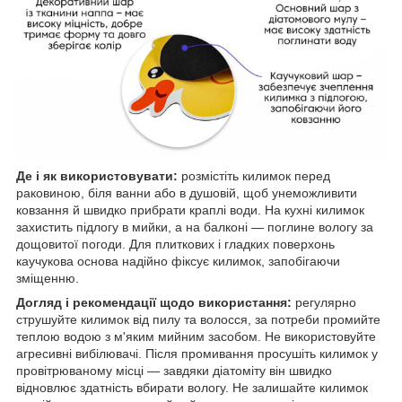
Де і як використовувати:
розмістіть килимок перед
раковиною, біля ванни або в душовій, щоб унеможливити
ковзання й швидко прибрати краплі води. На кухні килимок
захистить підлогу в мийки, а на балконі — поглине вологу за
дощовитої погоди. Для плиткових і гладких поверхонь
каучукова основа надійно фіксує килимок, запобігаючи
зміщенню.
Догляд і рекомендації щодо використання:
регулярно
струшуйте килимок від пилу та волосся, за потреби промийте
теплою водою з м'яким мийним засобом. Не використовуйте
агресивні вибілювачі. Після промивання просушіть килимок у
провітрюваному місці — завдяки діатоміту він швидко
відновлює здатність вбирати вологу. Не залишайте килимок