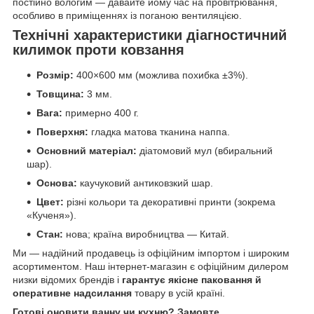
постійно вологим — давайте йому час на провітрювання,
особливо в приміщеннях із поганою вентиляцією.
Технічні характеристики діагностичний
килимок проти ковзання
Розмір:
400×600 мм (можлива похибка ±3%).
Товщина:
3 мм.
Вага:
примерно 400 г.
Поверхня:
гладка матова тканина наппа.
Основний матеріал:
діатомовий мул (вбиральний
шар).
Основа:
каучуковий антиковзкий шар.
Цвет:
різні кольори та декоративні принти (зокрема
«Кученя»).
Стан:
нова; країна виробництва — Китай.
Ми — надійний продавець із офіційним імпортом і широким
асортиментом. Наш інтернет-магазин є офіційним дилером
низки відомих брендів і
гарантує якісне паковання й
оперативне надсилання
товару в усій країні.
Готові оновити ванну чи кухню? Замовте