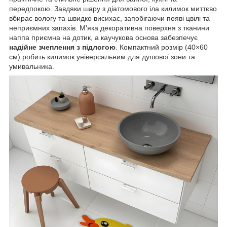
передпокою. Завдяки шару з діатомового іла килимок миттєво
вбирає вологу та швидко висихає, запобігаючи появі цвілі та
неприємних запахів. М'яка декоративна поверхня з тканини
наппа приємна на дотик, а каучукова основа забезпечує
надійне зчеплення з підлогою
. Компактний розмір (40×60
см) робить килимок універсальним для душової зони та
умивальника.