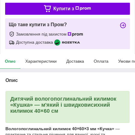
Купити з
Що таке купити з Пром?
Замовлення під захистом
Доступна доставка
Опис
Характеристики
Доставка
Оплата
Умови п
Опис
Дитячий вологопоглинальний килимок
«Кушка» — м'який і швидковисихний
килимок 40×60 см
Вологопоглинальний килимок 40×60×3 мм «Кучка»
—
практичне та стильне рішення для ванної, кухні та