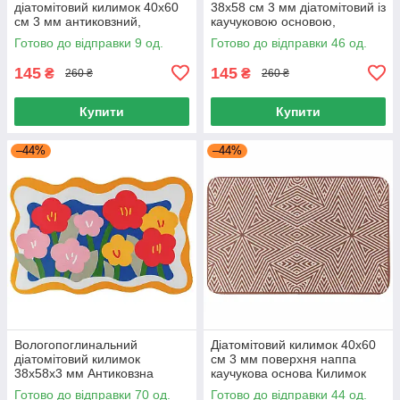
діатомітовий килимок 40x60
38x58 см 3 мм діатомітовий із
см 3 мм антиковзний,
каучуковою основою,
Килимок для ванної швидко
Килимок для ванної Різні
Готово до відправки 9 од.
Готово до відправки 46 од.
сохне
кольори 38x58 см
145
145
₴
₴
260 ₴
260 ₴
Купити
Купити
–44%
–44%
Вологопоглинальний
Діатомітовий килимок 40x60
діатомітовий килимок
см 3 мм поверхня наппа
38х58х3 мм Антиковзна
каучукова основа Килимок
основа, Килимок для ванної
для ванної 40x60 см
Готово до відправки 70 од.
Готово до відправки 44 од.