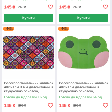
діатоміт 38х58 см
антиковзний
145
145
₴
₴
260 ₴
260 ₴
Купити
Купити
–44%
–44%
Вологопоглинальний килимок
Вологопоглинальний килимок
40х60 см 3 мм діатомітовий із
40х60 см діатомітовий із
каучуковою основою,
каучуковою основою,
Килимок для ванної 40х60 см
килимок для ванної 40х60
Готово до відправки 16 од.
Готово до відправки 64 од.
Антиковзний
145
145
₴
₴
260 ₴
260 ₴