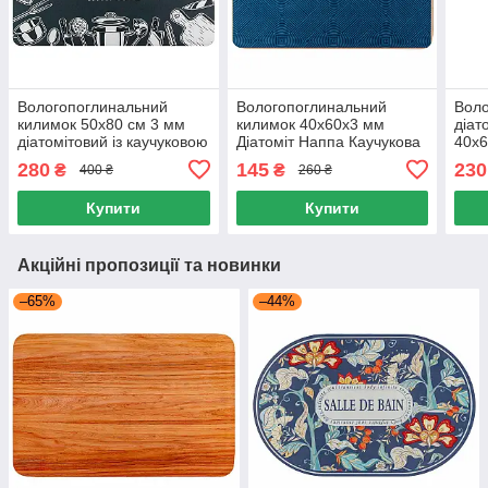
Вологопоглинальний
Вологопоглинальний
Воло
килимок 50х80 см 3 мм
килимок 40х60х3 мм
діат
діатомітовий із каучуковою
Діатоміт Наппа Каучукова
40x6
основою, Килимок у ванну
основа, Діатомітовий
Анти
280
145
230
₴
₴
400 ₴
260 ₴
Різні кольори
килимок Антиковзний
ванн
Купити
Купити
Акційні пропозиції та новинки
–65%
–44%