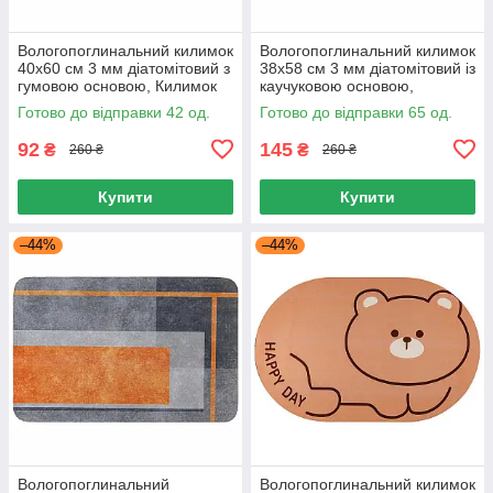
Вологопоглинальний килимок
Вологопоглинальний килимок
40х60 см 3 мм діатомітовий з
38х58 см 3 мм діатомітовий із
гумовою основою, Килимок
каучуковою основою,
для ванної 40х60
Килимок для ванної
Готово до відправки 42 од.
Готово до відправки 65 од.
Антиковзний
Антиковзний
92
145
₴
₴
260 ₴
260 ₴
Купити
Купити
–44%
–44%
Вологопоглинальний
Вологопоглинальний килимок