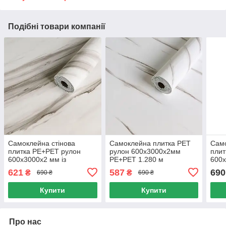
Подібні товари компанії
Самоклейна стінова
Самоклейна плитка PET
Само
плитка PE+PET рулон
рулон 600х3000х2мм
плит
600х3000х2 мм із
PE+PET 1.280 м
600х
термоізоляцією для стін,
вологостійка, Панелі
PE+P
621
587
690
₴
₴
690 ₴
690 ₴
Стенові панелі 1.8 м2
стінові вологостійкі 2 мм
воло
1.8 м2
Купити
Купити
Про нас