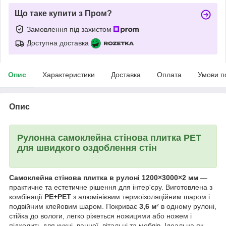
Що таке купити з Пром?
Замовлення під захистом
Доступна доставка
Опис
Характеристики
Доставка
Оплата
Умови п
Опис
Рулонна самоклейна стінова плитка PET
для швидкого оздоблення стін
Самоклейна стінова плитка в рулоні 1200×3000×2 мм
—
практичне та естетичне рішення для інтер'єру. Виготовлена з
комбінації
PE+PET
з алюмінієвим термоізоляційним шаром і
подвійним клейовим шаром. Покриває
3,6 м²
в одному рулоні,
стійка до вологи, легко ріжеться ножицями або ножем і
підходить для кухні, ванної, вітальні та меблів. Ідеальна як