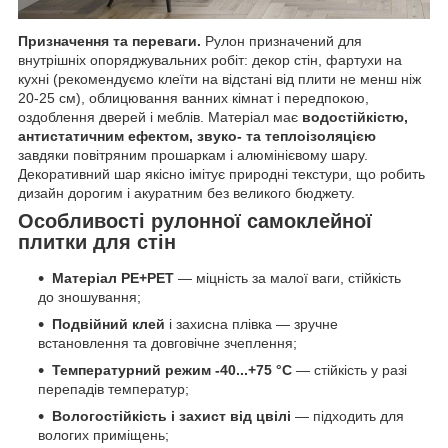
Призначення та переваги.
Рулон призначений для
внутрішніх опоряджувальних робіт: декор стін, фартухи на
кухні (рекомендуємо клеїти на відстані від плити не менш ніж
20-25 см), облицювання ванних кімнат і передпокою,
оздоблення дверей і меблів. Матеріал має
водостійкістю,
антистатичним ефектом, звуко- та теплоізоляцією
завдяки повітряним прошаркам і алюмінієвому шару.
Декоративний шар якісно імітує природні текстури, що робить
дизайн дорогим і акуратним без великого бюджету.
Особливості рулонної самоклейної
плитки для стін
Матеріал PE+PET
— міцність за малої ваги, стійкість
до зношування;
Подвійний клей
і захисна плівка — зручне
встановлення та довговічне зчеплення;
Температурний режим -40...+75 °C
— стійкість у разі
перепадів температур;
Вологостійкість і захист від цвілі
— підходить для
вологих приміщень;