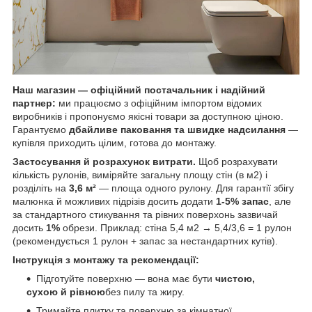
Наш магазин — офіційний постачальник і надійний
партнер:
ми працюємо з офіційним імпортом відомих
виробників і пропонуємо якісні товари за доступною ціною.
Гарантуємо
дбайливе паковання та швидке надсилання
—
купівля приходить цілим, готова до монтажу.
Застосування й розрахунок витрати.
Щоб розрахувати
кількість рулонів, виміряйте загальну площу стін (в м2) і
розділіть на
3,6 м²
— площа одного рулону. Для гарантії збігу
малюнка й можливих підрізів досить додати
1-5% запас
, але
за стандартного стикування та рівних поверхонь зазвичай
досить
1%
обрези. Приклад: стіна 5,4 м2 → 5,4/3,6 = 1 рулон
(рекомендується 1 рулон + запас за нестандартних кутів).
Інструкція з монтажу та рекомендації:
Підготуйте поверхню — вона має бути
чистою,
сухою й рівною
без пилу та жиру.
Тримайте плитку та поверхню за кімнатної