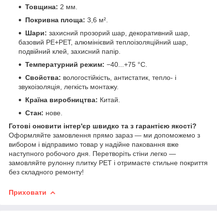
Товщина:
2 мм.
Покривна площа:
3,6 м².
Шари:
захисний прозорий шар, декоративний шар,
базовий PE+PET, алюмінієвий теплоізоляційний шар,
подвійний клей, захисний папір.
Температурний режим:
−40...+75 °C.
Свойства:
вологостійкість, антистатик, тепло- і
звукоізоляція, легкість монтажу.
Країна виробництва:
Китай.
Стан:
нове.
Готові оновити інтер'єр швидко та з гарантією якості?
Оформляйте замовлення прямо зараз — ми допоможемо з
вибором і відправимо товар у надійне паковання вже
наступного робочого дня. Перетворіть стіни легко —
замовляйте рулонну плитку PET і отримаєте стильне покриття
без складного ремонту!
Приховати