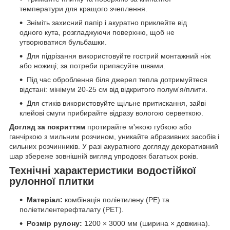
температури для кращого зчеплення.
Зніміть захисний папір і акуратно приклейте від
одного кута, розгладжуючи поверхню, щоб не
утворюватися бульбашки.
Для підрізання використовуйте гострий монтажний ніж
або ножиці; за потреби припасуйте швами.
Під час оброблення біля джерел тепла дотримуйтеся
відстані: мінімум 20-25 см від відкритого полум'я/плити.
Для стиків використовуйте щільне притискання, зайві
клейові смуги прибирайте відразу вологою серветкою.
Догляд за покриттям
протирайте м'якою губкою або
ганчіркою з мильним розчином, уникайте абразивних засобів і
сильних розчинників. У разі акуратного догляду декоративний
шар збереже зовнішній вигляд упродовж багатьох років.
Технічні характеристики водостійкої
рулонної плитки
Матеріал:
комбінація поліетилену (PE) та
поліетилентерефталату (PET).
Розмір рулону:
1200 × 3000 мм (ширина × довжина).