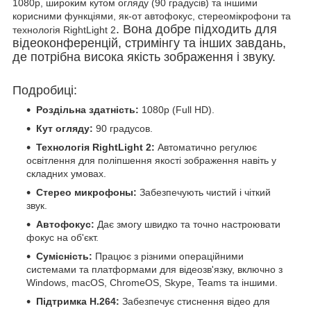
1080p, широким кутом огляду (90 градусів) та іншими
корисними функціями, як-от автофокус, стереомікрофони та
. Вона добре підходить для
технологія RightLight 2
відеоконференцій, стримінгу та інших завдань,
де потрібна висока якість зображення і звуку.
Подробиці:
Роздільна здатність:
1080p (Full HD).
Кут огляду:
90 градусов.
Технологія RightLight 2:
Автоматично регулює
освітлення для поліпшення якості зображення навіть у
складних умовах.
Стерео микрофоны:
Забезпечують чистий і чіткий
звук.
Автофокус:
Дає змогу швидко та точно настроювати
фокус на об'єкт.
Сумісність:
Працює з різними операційними
системами та платформами для відеозв'язку, включно з
Windows, macOS, ChromeOS, Skype, Teams та іншими.
Підтримка H.264:
Забезпечує стиснення відео для