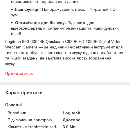
ефективнішого передавання даних.
Інші функції:
Панорамування, нахил і 4-кратний HD-
зум.
Оптимізація для бізнесу:
Підходить для
відеоконференцій, онлайн-презентацій та інших ділових
цілей.
Logitech 860-000445 Quickcam C930E HD 1080P Digital Video
Webcam Camera — це надійний і ефективний інструмент для
тих, хто потребує якісного відео та звуку під час онлайн-стреч
та інших завдань, де важлива висока якість зображення і
звуку.
Приховати
Характеристики
Основні
Виробник
Logitech
Підключення пристрою
Дротове
Кількість мегапікселів веб-
3.0 Мп