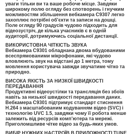
уваги тільки ви та ваше робоче місце. Завдяки
широкому полю огляду без спотворень і гнучким
можливостям збільшення вебкамера C9307 легко
захоплює потрібні об'єкти та записи на дошці.
Поле огляду 90 градусів чудово підходить для
відеозустріч, де кілька учасників є в одній
аудиторії, дотримуючись соціальної дистанції.
ВИКОРИСТОВНА ЧІТКІСТЬ ЗВУКА
Вебкамера C9301 обладнана двома вбудованими
всеспрямованими мікрофонами, які чудово
вловлюють звук на відстані до 1 метра, тому
мовлення користувача завжди звучатиме чітко та
природно.
ВИСОКА ЯКІСТЬ ЗА НИЗКОЇ ШВИДКОСТІ
ПЕРЕДАВАННЯ
Продуктивні відеоустілки та трансляція без збоїв
навіть за низької швидкості передавання даних.
Вебкамера C9301 підтримує стандарт стиснення
H.264 з масштабованим кодуванням відео (SVC) і
технологію UVC 1.5, завдяки чому її робота менше
залежить від ресурсів комп'ютера та мережі.
Приголомшливе чітке відео за будь-яких умов.
ВИБІР НУЖНИХ НАСТРОЇВ В ПРИЛОЖНОСТІ TUNE