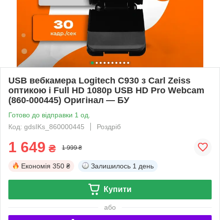
USB вебкамера Logitech C930 з Carl Zeiss
оптикою і Full HD 1080p USB HD Pro Webcam
(860-000445) Оригінал — БУ
Готово до відправки 1 од.
Код: gdsIKs_860000445
Роздріб
1 649
₴
1 999 ₴
Економія
350 ₴
Залишилось
1 день
Купити
або