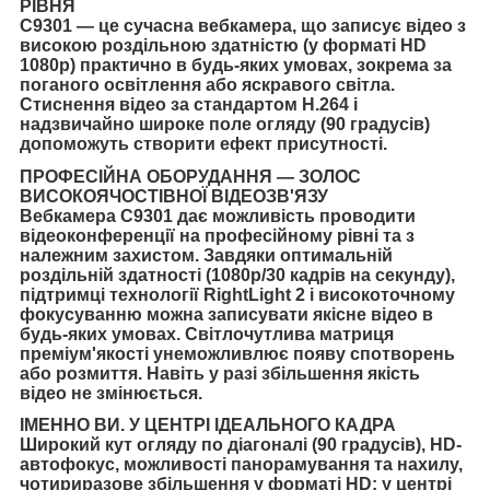
РІВНЯ
C9301 — це сучасна вебкамера, що записує відео з
високою роздільною здатністю (у форматі HD
1080p) практично в будь-яких умовах, зокрема за
поганого освітлення або яскравого світла.
Стиснення відео за стандартом H.264 і
надзвичайно широке поле огляду (90 градусів)
допоможуть створити ефект присутності.
ПРОФЕСІЙНА ОБОРУДАННЯ — ЗОЛОС
ВИСОКОЯЧОСТІВНОЇ ВІДЕОЗВ'ЯЗУ
Вебкамера C9301 дає можливість проводити
відеоконференції на професійному рівні та з
належним захистом. Завдяки оптимальній
роздільній здатності (1080p/30 кадрів на секунду),
підтримці технології RightLight 2 і високоточному
фокусуванню можна записувати якісне відео в
будь-яких умовах. Світлочутлива матриця
преміум'якості унеможливлює появу спотворень
або розмиття. Навіть у разі збільшення якість
відео не змінюється.
ІМЕННО ВИ. У ЦЕНТРІ ІДЕАЛЬНОГО КАДРА
Широкий кут огляду по діагоналі (90 градусів), HD-
автофокус, можливості панорамування та нахилу,
чотириразове збільшення у форматі HD: у центрі