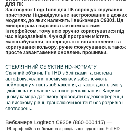
ДЛЯ ПК
Застосунок Logi Tune для ПК спрощує керування
пристроєм і індивідуальне настроювання в деяких
моделях, до яких належить і вебкамера C9301. Ця
мініпрограма вирізняється компактним
інтерфейсом, тому нею зручно користуватися під
час відеодзвінків. Функції програми містять
масштабування, попереднього встановлення та
коригування кольору, ручне фокусування, а також
просте завантаження оновлень прошивки.
СТЕКЛЯННИЙ ОБ'ЄКТИВ HD-ФОРМАТУ
Скляний об'єктив Full HD з 5 лінзами та система
автофокусування преміумкласу забезпечують
неймовірну чіткість зображення, а також дають змогу
здійснювати плавне та точне регулювання. Завдяки
цьому камера дає змогу проводити відеоконференції
на високому рівні, транслюючи контент без розривів і
спотворень.
Вебкамера Logitech C930e (860-000445) —
це
професійна вебкамера з роздільною здатністю Full HD