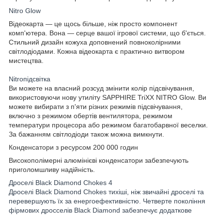
Nitro Glow
Відеокарта — це щось більше, ніж просто компонент
комп'ютера. Вона — серце вашої ігрової системи, що б'ється.
Стильний дизайн кожуха доповнений повноколірними
світлодіодами. Кожна відеокарта є практично витвором
мистецтва.
Nitroпідсвітка
Ви можете на власний розсуд змінити колір підсвічування,
використовуючи нову утиліту SAPPHIRE TriXX NITRO Glow. Ви
можете вибирати з п'яти різних режимів підсвічування,
включно з режимом обертів вентилятора, режимом
температури процесора або режимом багатобарвної веселки.
За бажанням світлодіоди також можна вимкнути.
Конденсатори з ресурсом 200 000 годин
Високополімерні алюмінієві конденсатори забезпечують
приголомшливу надійність.
Дроселі Black Diamond Chokes 4
Дроселі Black Diamond Chokes тихіші, ніж звичайні дроселі та
перевершують їх за енергоефективністю. Четверте покоління
фірмових дросселів Black Diamond забезпечує додаткове