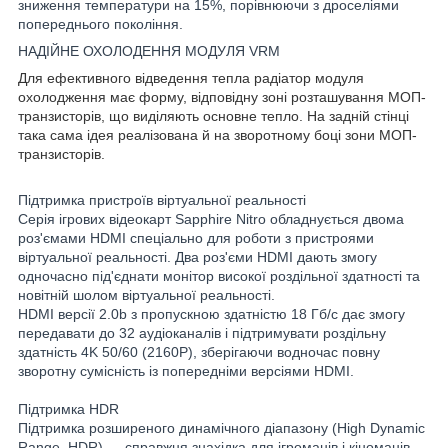
зниження температури на 15%, порівнюючи з дроселіями
попереднього покоління.
НАДІЙНЕ ОХОЛОДЕННЯ МОДУЛЯ VRM
Для ефективного відведення тепла радіатор модуля
охолодження має форму, відповідну зоні розташування МОП-
транзисторів, що виділяють основне тепло. На задній стінці
така сама ідея реалізована й на зворотному боці зони МОП-
транзисторів.
Підтримка пристроїв віртуальної реальності
Серія ігрових відеокарт Sapphire Nitro обладнується двома
роз'ємами HDMI спеціально для роботи з пристроями
віртуальної реальності. Два роз'єми HDMI дають змогу
одночасно під'єднати монітор високої роздільної здатності та
новітній шолом віртуальної реальності.
HDMI версії 2.0b з пропускною здатністю 18 Гб/с дає змогу
передавати до 32 аудіоканалів і підтримувати роздільну
здатність 4K 50/60 (2160P), зберігаючи водночас повну
зворотну сумісність із попередніми версіями HDMI.
Підтримка HDR
Підтримка розширеного динамічного діапазону (High Dynamic
Range, HDR) — справжня знахідка для ігроманів і кіноманів,