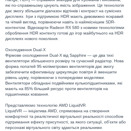
які по-справжньому цінують якість зображення. Ця технологія
дає змогу збільшити діапазон відтінків і контраст на сумісних
дисплеях. Ігри з підтримкою HDR мають дивовижно яскравий
та чіткий вигляд, порівнюючи навіть із найякіснішим SDR-
контентом. Відеокарти Radeon RX 580 з новими технологіями
оброблення HDR контенту готові до ігор майбутнього на HDR
дисплеях нового покоління.
Охолодження Dual-X
Фірмове охолодження Dual-X від Sapphire — це два тихі
вентилятори збільшеного розміру та сучасний радіатор. Нова
форма лопатей 95-міліметрових вентиляторів дає змогу
забезпечити ефективнішу циркуляцію повітря й зменшити
рівень шуму, порівнюючи з попередніми моделями.
Вентилятори обладнані подвійними кулькопідшипниками, які
мають на 85% більший ресурс проти вентиляторів на
підшипниках ковзання.
Представляємо технологію AMD LiquidVR
LiquidVR — ініціатива AMD, спрямована на створення
комфортної та реалістичної віртуальної реальності способом
підтримання ефекту присутності, за якого ситуації, об'єкти або
персонажі віртуального світу здаються реальними.