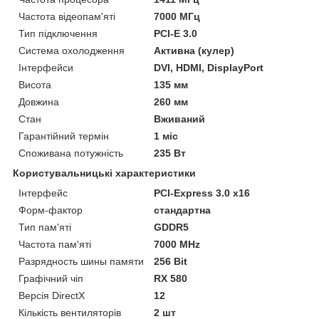
Частота відеопам'яті
7000 МГц
Тип підключення
PCI-E 3.0
Система охолодження
Активна (кулер)
Інтерфейси
DVI, HDMI, DisplayPort
Висота
135 мм
Довжина
260 мм
Стан
Вживаний
Гарантійний термін
1 міс
Споживана потужність
235 Вт
Користувальницькі характеристики
Інтерфейс
PCI-Express 3.0 x16
Форм-фактор
стандартна
Тип пам'яті
GDDR5
Частота пам'яті
7000 MHz
Разрядность шины памяти
256 Bit
Графічний чіп
RX 580
Версія DirectX
12
Кількість вентиляторів
2 шт