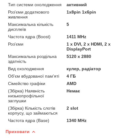
Тип системи охолодження
активний
Роз'єми додаткового
1x8pin 1x6pin
живлення
Максимальна кількість
5
дисплеїв
Частота ядра (Boost)
1411 MHz
Роз'єми
1 x DVI, 2 x HDMI, 2 x
DisplayPort
Максимальна роздільна
5120 x 2880
здатність
Вид охолодження
кулер, радіатор
Об'єм вбудованої пам'яті
4 ГБ
Сімейство графіки
AMD
(Збірка) Наявність
Немає
низькопрофільної
заглушки
(Збірка) Кількість слотів
2 slot
корпусу, що займаються
Частота ядра (Base)
1340 MHz
Приховати