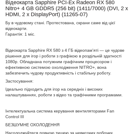
Відеокарта Sapphire PCI-Ex Radeon RX 580
Nitro+ 4 GB GDDR5 (256 bit) (1411/7000) (DVI, 2 x
HDMI, 2 x DisplayPort) (11265-07)
Бу в чудовому стані. Протестована, скрани саме від цієї
відеокарти.
Гарантія: 1 міс.
Відеокарта Sapphire RX 580 з 4 ГБ відеопам'яті — це чудове
рішення для ігор і роботи з графікою в роздільній здатності
1080p. Обладнана потужним графічним процесором і
ефективною системою охолодження NITRO+, вона
забезпечить чудову продуктивність і стабільну роботу.
Застосування
:
Ідеально підходить для ігор на середніх і високих
налаштуваннях, роботи з відео та графічними програмами.
Інтелектуальна система керування вентиляторами Fan
Control III
БЕЗШУМНЕ ОХОЛОДЕННЯ
Насолоджуйтеся повною тишею за невисоких робочих