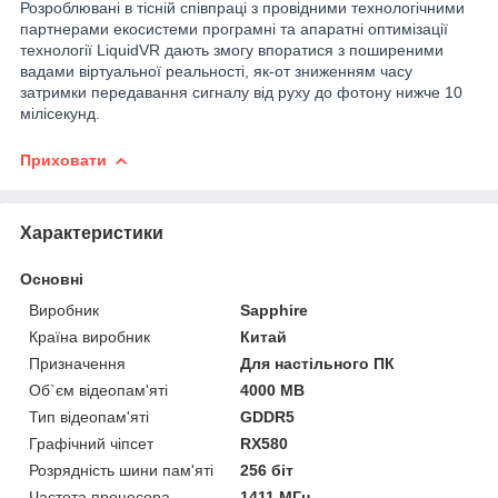
Розроблювані в тісній співпраці з провідними технологічними
партнерами екосистеми програмні та апаратні оптимізації
технології LiquidVR дають змогу впоратися з поширеними
вадами віртуальної реальності, як-от зниженням часу
затримки передавання сигналу від руху до фотону нижче 10
мілісекунд.
Приховати
Характеристики
Основні
Виробник
Sapphire
Країна виробник
Китай
Призначення
Для настільного ПК
Об`єм відеопам'яті
4000 MB
Тип відеопам'яті
GDDR5
Графічний чіпсет
RX580
Розрядність шини пам'яті
256 біт
Частота процесора
1411 МГц