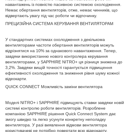
навантажень із повністю пасивною системою охолодження.
Немає обертання вентиляторів, отже, немає чинників, що
відвертають увагу під час роботи чи відпочинку.
ПРЕЦИЗІЙНА СИСТЕМА КЕРУВАННЯ ВЕНТИЛЯТОРАМ
У стандартних системах охолодження з декількома
вентиляторами частоти обертання вентиляторів можуть
відрізнятися на 10% за однакового навантаження. Тепер,
завдяки використанню нового контролера керування
вентиляторами, у SAPPHIRE NITRO+ ця різниця знижена до
3,2%. Завдяки вищій точності гарантується підвищення
ефективності охолодження та зниження рівня шуму кожної
відеокарти.
QUICK CONNECT Можливість заміни вентилятора
Моделі NITRO+ і SAPPHIRE підвищують ставки завдяки новій
системі контролю роботи вентиляторів. Розроблене
компанією SAPPHIRE рішення Quick Connect System дає
змогу швидко та легко усунути конкретну неполадку
вентилятора. У разі виявлення відмови вентилятора
користувачеві не потрібно повертати всю відеокарту.