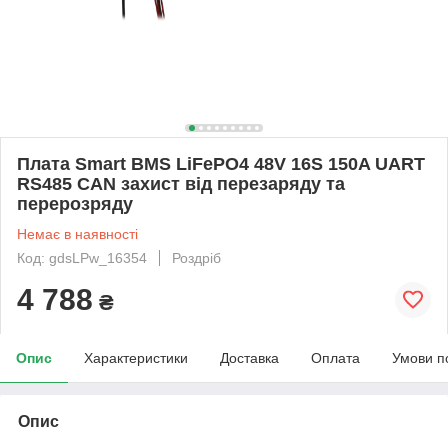
Плата Smart BMS LiFePO4 48V 16S 150A UART
RS485 CAN захист від перезаряду та
перерозряду
Немає в наявності
Код: gdsLPw_16354
Роздріб
4 788
₴
Опис
Характеристики
Доставка
Оплата
Умови п
Опис