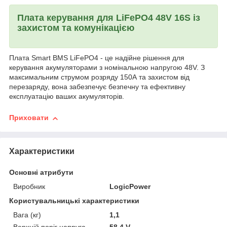
Плата керування для LiFePO4 48V 16S із
захистом та комунікацією
Плата Smart BMS LiFePO4 - це надійне рішення для
керування акумуляторами з номінальною напругою 48V. З
максимальним струмом розряду 150А та захистом від
перезаряду, вона забезпечує безпечну та ефективну
експлуатацію ваших акумуляторів.
Приховати
Характеристики
Основні атрибути
Виробник
LogicPower
Користувальницькі характеристики
Вага (кг)
1,1
Верхній поріг напруга
58.4 V