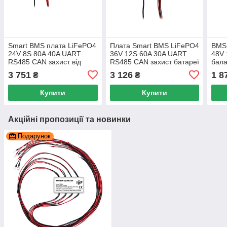
Smart BMS плата LiFePO4
Плата Smart BMS LiFePO4
BMS 
24V 8S 80A 40A UART
36V 12S 60A 30A UART
48V 
RS485 CAN захист від
RS485 CAN захист батареї
бала
перезаряду та
балансування 12 каналів
напр
3 751
3 126
1 8
₴
₴
перерозряду
бата
підк
Купити
Купити
Акційні пропозиції та новинки
Подарунок