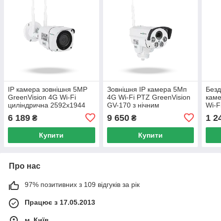
IP камера зовнішня 5MP
Зовнішня IP камера 5Мп
Безд
GreenVision 4G Wi-Fi
4G Wi-Fi PTZ GreenVision
каме
циліндрична 2592x1944
GV-170 з нічним
Wi-F
IP65 підсвічування 20м
підсвічуванням 60м IP66
віде
6 189
9 650
1 2
₴
₴
H.265 SONY CMOS Sensor
1/4 
Купити
Купити
Про нас
97% позитивних з 109 відгуків за рік
Працює з 17.05.2013
м. Київ