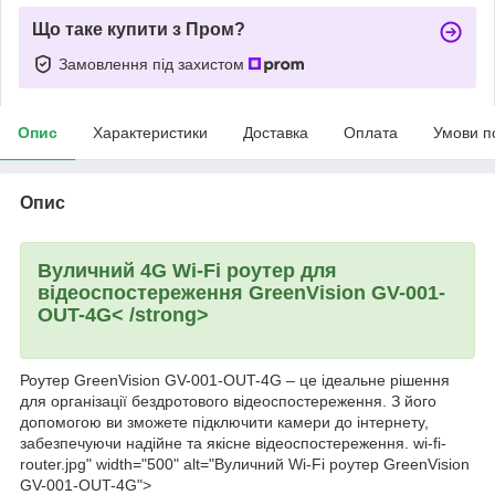
Що таке купити з Пром?
Замовлення під захистом
Опис
Характеристики
Доставка
Оплата
Умови п
Опис
Вуличний 4G Wi-Fi роутер для
відеоспостереження GreenVision GV-001-
OUT-4G
< /strong>
Роутер GreenVision GV-001-OUT-4G – це ідеальне рішення
для організації бездротового відеоспостереження. З його
допомогою ви зможете підключити камери до інтернету,
забезпечуючи надійне та якісне відеоспостереження. wi-fi-
router.jpg" width="500" alt="Вуличний Wi-Fi роутер GreenVision
GV-001-OUT-4G">