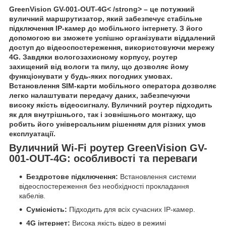
GreenVision GV-001-OUT-4G< /strong> – це потужний
вуличний маршрутизатор, який забезпечує стабільне
підключення IP-камер до мобільного інтернету. З його
допомогою ви зможете успішно організувати віддалений
доступ до відеоспостереження, використовуючи мережу
4G
. Завдяки вологозахисному корпусу, роутер
захищений від вологи та пилу, що дозволяє йому
функціонувати у будь-яких погодних умовах.
Встановлення SIM-карти мобільного оператора дозволяє
легко налаштувати передачу даних, забезпечуючи
високу якість відеосигналу. Вуличний роутер підходить
як для внутрішнього, так і зовнішнього монтажу, що
робить його універсальним рішенням для різних умов
експлуатації.
Вуличний Wi-Fi роутер GreenVision GV-
001-OUT-4G: особливості та переваги
Бездротове підключення:
Встановлення системи
відеоспостереження без необхідності прокладання
кабелів.
Сумісність:
Підходить для всіх сучасних IP-камер.
4G інтернет:
Висока якість відео в режимі