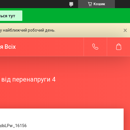
Кошик
 у найближчий робочий день.
я Всіх
від перенапруги 4
gdsLPw_16156