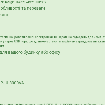
; margin: 0 auto; width: 500px;">
собливості та переваги
икання
абільної роботи вашої електроніки. Він ідеально підходить для комп'ют
ану
через USB порт, що дозволяє стежити за рівнем заряду, навантажен
им.
для вашого будинку або офісу
LP-UL3000VA
овляйте лінійно-інтерактивний ДБЖ LP -UL3000VA зараз і забезпечте на