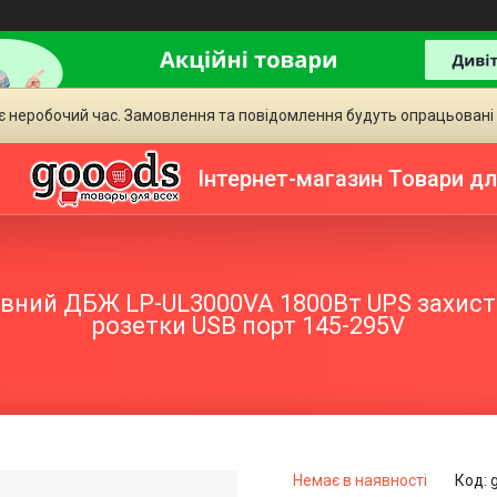
є неробочий час. Замовлення та повідомлення будуть опрацьовані
Інтернет-магазин Товари дл
ивний ДБЖ LP-UL3000VA 1800Вт UPS захист 
розетки USB порт 145-295V
Немає в наявності
Код: