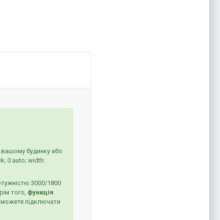
у вашому будинку або
 0 auto; width:
отужністю 3000/1800
рім того,
функція
 зможете підключати