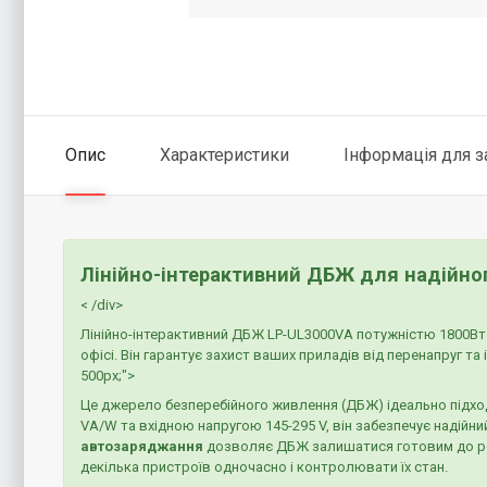
Опис
Характеристики
Інформація для 
Лінійно-інтерактивний ДБЖ для надійног
< /div>
Лінійно-інтерактивний ДБЖ LP-UL3000VA потужністю 1800Вт
офісі. Він гарантує захист ваших приладів від перенапруг та
500px;">
Це джерело безперебійного живлення (ДБЖ) ідеально підхо
VA/W та вхідною напругою 145-295 V, він забезпечує надійни
автозаряджання
дозволяє ДБЖ залишатися готовим до роб
декілька пристроїв одночасно і контролювати їх стан.