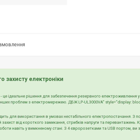
замовлення
о захисту електроніки
 - це ідеальне рішення для забезпечення резервного електроживлення 
 інших проблем з електромережею. ДБЖ LP-UL3000VA" style="display: block;
дить для використання в умовах нестабільного електропостачання. З п
й захист від короткого замикання, стрибків напруги та перевантажень. К
оти навіть у вимкненому стані. З 4 євророзетками та USB портом, ви