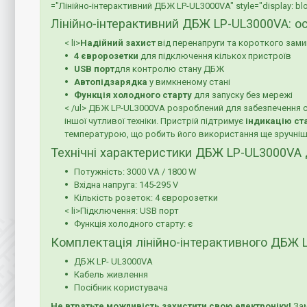
="Лінійно-інтерактивний ДБЖ LP-UL3000VA" style="display: block
Лінійно-інтерактивний ДБЖ LP-UL3000VA: о
< li>
Надійний захист
від перенапруги та короткого зам
4 євророзетки
для підключення кількох пристроїв
USB порт
для контролю стану ДБЖ
Автопідзарядка
у вимкненому стані
Функція холодного старту
для запуску без мережі
< /ul> ДБЖ LP-UL3000VA розроблений для забезпечення ст
іншої чутливої техніки. Пристрій підтримує
індикацію ст
температурою, що робить його використання ще зручніш
Технічні характеристики ДБЖ LP-UL3000VA 
Потужність: 3000 VA / 1800 W
Вхідна напруга: 145-295 V
Кількість розеток: 4 євророзетки
< li>Підключення: USB порт
Функція холодного старту: є
Комплектація лінійно-інтерактивного ДБЖ 
ДБЖ LP- UL3000VA
Кабель живлення
Посібник користувача
Не втратьте можливість захистити свою електроніку!
Зам