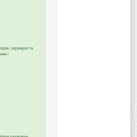
ерів, серверів та
ням і
дійне резервне