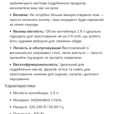
забезпечують миттєве подрібнення продуктів,
економлячи ваш час на кухні.
Безпека:
Не потрібно більше використовувати ножі —
просто натисніть кнопку, і ваш інгредієнт буде нарізаний
за лічені секунди.
Велика місткість:
Об'єм контейнера 1.8 л ідеально
підходить для приготування їжі на 2-6 осіб, що робить
його чудовим вибором для сімейних обідів.
Легкість в обслуговуванні
Виготовлений із
високоякісної неіржавкої сталі, легко миється — просто
промийте під водою та протріть серветкою.
Багатофункціональність:
Ідеальний для
подрібнення овочів, фруктів, м'яса та навіть для
приготування начинки для індички, салатів і дитячого
харчування.
Характеристики:
Місткість контейнера: 1.8 л
неіржавка сталь
Матеріал:
Напруга: 220-240 В / 50-60 Гц
Потужність: 300 Вт