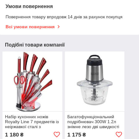
Умови повернення
Повернення товару впродовж 14 днів за рахунок покупця
Всі умови повернення
Подібні товари компанії
Набір кухонних ножів
Багатофункціональний
Royalty Line 7 предметів із
подрібнювач 300W 1.2л
неіржавкої сталі з
знімне лезо дві швидкості
підставкою і точилом для
Royalty Line RL-
1 180
1 175
₴
₴
ножів
MCE300.34.1