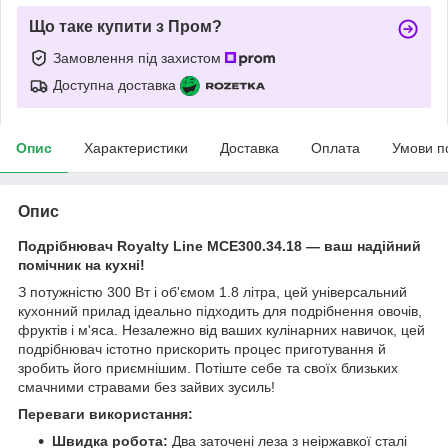
Що таке купити з Пром?
Замовлення під захистом
Доступна доставка
Опис
Характеристики
Доставка
Оплата
Умови п
Опис
Подрібнювач Royalty Line MCE300.34.18 — ваш надійний
помічник на кухні!
З потужністю 300 Вт і об'ємом 1.8 літра, цей універсальний
кухонний прилад ідеально підходить для подрібнення овочів,
фруктів і м'яса. Незалежно від ваших кулінарних навичок, цей
подрібнювач істотно прискорить процес приготування й
зробить його приємнішим. Потіште себе та своїх близьких
смачними стравами без зайвих зусиль!
Переваги використання:
Швидка робота:
Два заточені леза з неіржавкої сталі