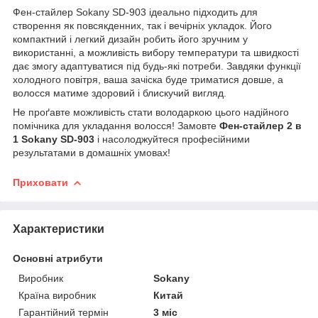
Фен-стайлер Sokany SD-903 ідеально підходить для
створення як повсякденних, так і вечірніх укладок. Його
компактний і легкий дизайн робить його зручним у
використанні, а можливість вибору температури та швидкості
дає змогу адаптуватися під будь-які потреби. Завдяки функції
холодного повітря, ваша зачіска буде триматися довше, а
волосся матиме здоровий і блискучий вигляд.
Не проґавте можливість стати володаркою цього надійного
помічника для укладання волосся! Замовте
Фен-стайлер 2 в
1 Sokany SD-903
і насолоджуйтеся професійними
результатами в домашніх умовах!
Приховати
Характеристики
Основні атрибути
Виробник
Sokany
Країна виробник
Китай
Гарантійний термін
3 міс