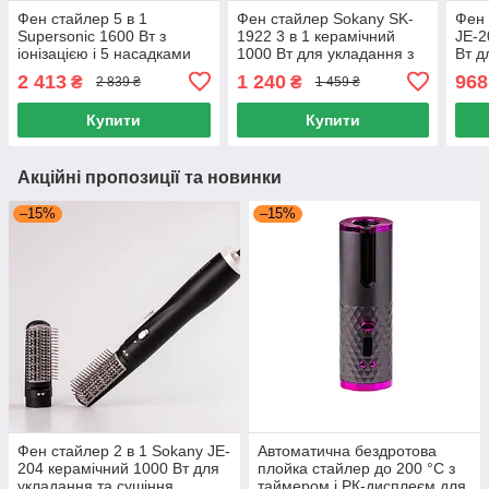
Фен стайлер 5 в 1
Фен стайлер Sokany SK-
Фен 
Supersonic 1600 Вт з
1922 3 в 1 керамічний
JE-2
іонізацією і 5 насадками
1000 Вт для укладання з
Вт д
для укладання волосся
іонізацією й холодним
суші
2 413
1 240
968
₴
₴
2 839 ₴
1 459 ₴
обдувом
Купити
Купити
Акційні пропозиції та новинки
–15%
–15%
Фен стайлер 2 в 1 Sokany JE-
Автоматична бездротова
204 керамічний 1000 Вт для
плойка стайлер до 200 °C з
укладання та сушіння
таймером і РК-дисплеєм для