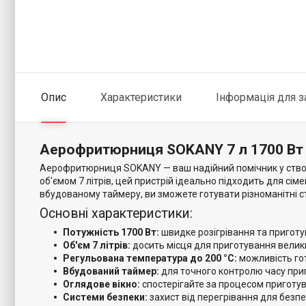
Опис
Характеристики
Інформація для 
Аерофритюрниця SOKANY 7 л 1700 Вт 
Аерофритюрниця SOKANY — ваш надійний помічник у створенн
об'ємом 7 літрів, цей пристрій ідеально підходить для сім
вбудованому таймеру, ви зможете готувати різноманітні ст
Основні характеристики:
Потужність 1700 Вт:
швидке розігрівання та приготув
Об'єм 7 літрів:
досить місця для приготування великих
Регульована температура до 200 °C:
можливість гот
Вбудований таймер:
для точного контролю часу при
Оглядове вікно:
спостерігайте за процесом приготув
Системи безпеки:
захист від перегрівання для безпе