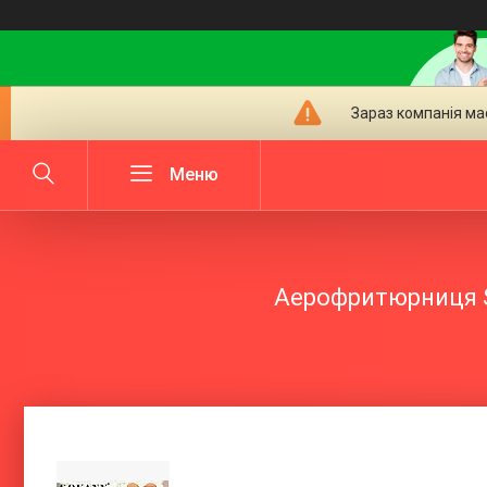
Зараз компанія ма
Аерофритюрниця SO