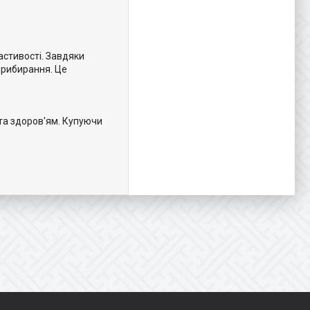
астивості. Завдяки
прибирання. Це
та здоров'ям. Купуючи