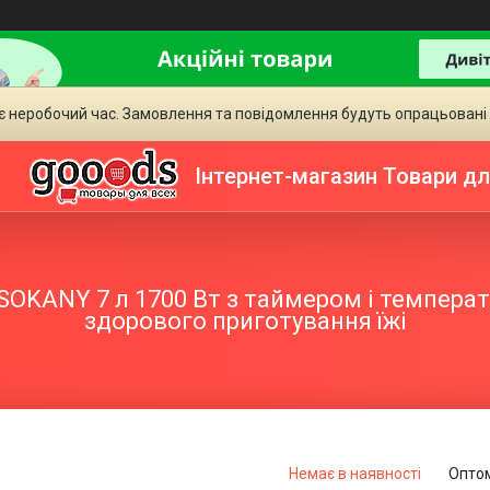
є неробочий час. Замовлення та повідомлення будуть опрацьовані
Інтернет-магазин Товари дл
KANY 7 л 1700 Вт з таймером і температ
здорового приготування їжі
Немає в наявності
Оптом