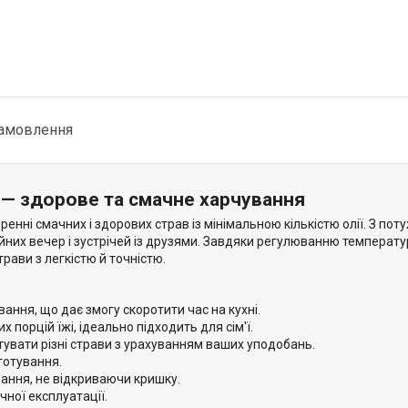
замовлення
— здорове та смачне харчування
і смачних і здорових страв із мінімальною кількістю олії. З поту
ейних вечер і зустрічей із друзями. Завдяки регулюванню температур
рави з легкістю й точністю.
ання, що дає змогу скоротити час на кухні.
 порцій їжі, ідеально підходить для сім'ї.
увати різні страви з урахуванням ваших уподобань.
готування.
ання, не відкриваючи кришку.
чної експлуатації.