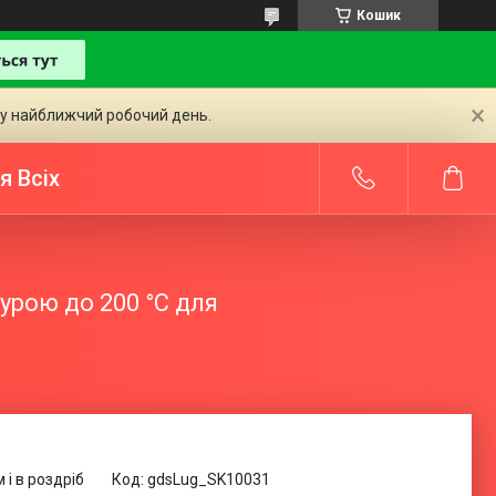
Кошик
 у найближчий робочий день.
я Всіх
урою до 200 °C для
 і в роздріб
Код:
gdsLug_SK10031