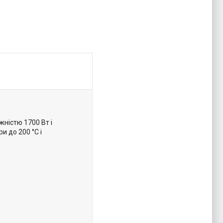
жністю 1700 Вт і
и до 200 °C і