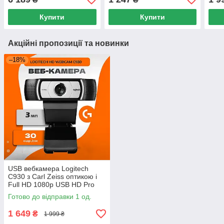
H.265 SONY CMOS Sensor
1/4 CMOS sensor
зйом
чере
Купити
Купити
Акційні пропозиції та новинки
–18%
USB вебкамера Logitech
C930 з Carl Zeiss оптикою і
Full HD 1080p USB HD Pro
Webcam (860-000445)
Готово до відправки 1 од.
Оригінал — БУ
1 649
₴
1 999 ₴