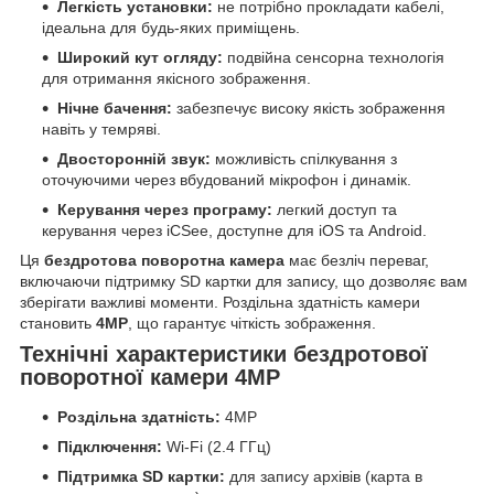
Легкість установки:
не потрібно прокладати кабелі,
ідеальна для будь-яких приміщень.
Широкий кут огляду:
подвійна сенсорна технологія
для отримання якісного зображення.
Нічне бачення:
забезпечує високу якість зображення
навіть у темряві.
Двосторонній звук:
можливість спілкування з
оточуючими через вбудований мікрофон і динамік.
Керування через програму:
легкий доступ та
керування через iCSee, доступне для iOS та Android.
Ця
бездротова поворотна камера
має безліч переваг,
включаючи підтримку SD картки для запису, що дозволяє вам
зберігати важливі моменти. Роздільна здатність камери
становить
4MP
, що гарантує чіткість зображення.
Технічні характеристики бездротової
поворотної камери 4MP
Роздільна здатність:
4MP
Підключення:
Wi-Fi (2.4 ГГц)
Підтримка SD картки:
для запису архівів (карта в