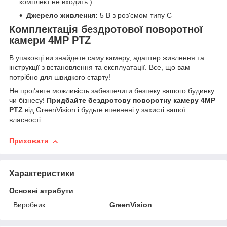
комплект не входить )
Джерело живлення:
5 В з роз'ємом типу C
Комплектація бездротової поворотної
камери 4MP PTZ
В упаковці ви знайдете саму камеру, адаптер живлення та
інструкції з встановлення та експлуатації. Все, що вам
потрібно для швидкого старту!
Не проґавте можливість забезпечити безпеку вашого будинку
чи бізнесу!
Придбайте бездротову поворотну камеру 4MP
PTZ
від GreenVision і будьте впевнені у захисті вашої
власності.
Приховати
Характеристики
Основні атрибути
Виробник
GreenVision