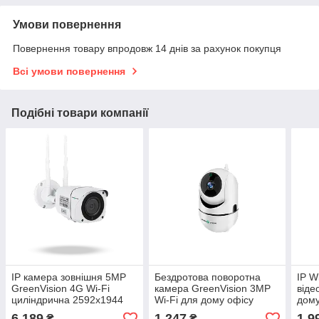
Умови повернення
Повернення товару впродовж 14 днів за рахунок покупця
Всі умови повернення
Подібні товари компанії
IP камера зовнішня 5MP
Бездротова поворотна
IP W
GreenVision 4G Wi-Fi
камера GreenVision 3MP
віде
циліндрична 2592x1944
Wi-Fi для дому офісу
дому
IP65 підсвічування 20м
відеоспостереження PTZ
PTZ 
6 189
1 247
1 9
₴
₴