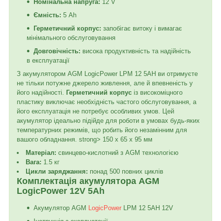
Номінальна напруга:
12 V
Ємність:
5 Ah
Герметичний корпус:
запобігає витоку і вимагає
мінімального обслуговування
Довговічність:
висока продуктивність та надійність
в експлуатації
З акумулятором AGM LogicPower LPM 12 5AH ви отримуєте
не тільки потужне джерело живлення, але й впевненість у
його надійності.
Герметичний корпус
із високоміцного
пластику виключає необхідність частого обслуговування, а
його експлуатація не потребує особливих умов. Цей
акумулятор ідеально підійде для роботи в умовах будь-яких
температурних режимів, що робить його незамінним для
вашого обладнання. strong> 150 x 65 x 95 мм
Матеріал:
свинцево-кислотний з AGM технологією
Вага:
1.5 кг
Цикли заряджання:
понад 500 повних циклів
Комплектація акумулятора AGM
LogicPower 12V 5Ah
Акумулятор AGM
LogicPower
LPM 12 5AH 12V