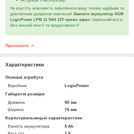
Інструкція з експлуатації
Не впустіть можливість забезпечити вашу техніку надійним та
довговічним джерелом живлення!
Замовте акумулятор AGM
LogicPower LPM 12 5AH 12V прямо зараз
і переконайтеся в
його високій якості та продуктивності!
Приховати
Характеристики
Основні атрибути
Виробник
LogicPower
Габаритні розміри
Довжина
90 мм
Ширина
70 мм
Користувальницькі характеристики
Ємність акумулятора
5 Ah
Вага (кг)
1,5