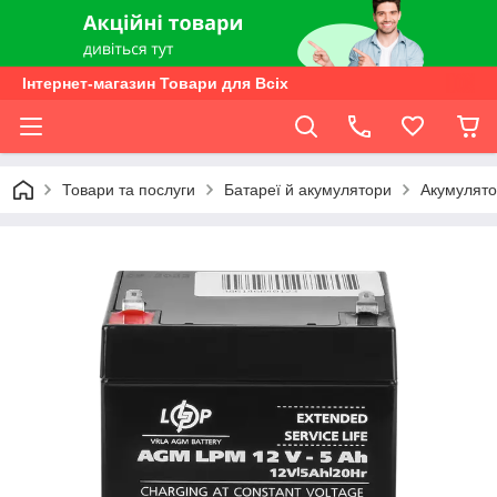
Інтернет-магазин Товари для Всіх
Товари та послуги
Батареї й акумулятори
Акумулято