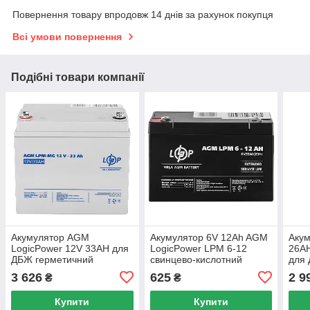
Повернення товару впродовж 14 днів за рахунок покупця
Всі умови повернення
Подібні товари компанії
Акумулятор AGM
Акумулятор 6V 12Ah AGM
Аку
LogicPower 12V 33AH для
LogicPower LPM 6-12
26A
ДБЖ герметичний
свинцево-кислотний
для
необслуговуваний
необслуговуваний для
необ
3 626
625
2 9
₴
₴
джерело енергії
техніки
довг
Купити
Купити