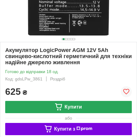
Акумулятор LogicPower AGM 12V 5Ah
свинцево-кислотний герметичний для техніки
надійне джерело живлення
Готово до відправки 18 од.
Код: gdsLPw_3861
Роздріб
625
₴
Купити
або
Купити з