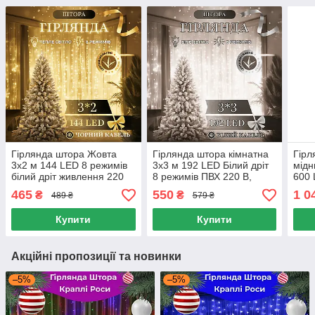
Гірлянда штора Жовта
Гірлянда штора кімнатна
Гірл
3х2 м 144 LED 8 режимів
3х3 м 192 LED Білий дріт
мідн
білий дріт живлення 220
8 режимів ПВХ 220 В,
600 
В, Гірлянда Штора 3х2 м
Світлодіодна гірлянда
Ново
465
550
1 0
₴
₴
489 ₴
579 ₴
жовта 144 діоди
Біла 3х3 м
вікн
Купити
Купити
Акційні пропозиції та новинки
–5%
–5%