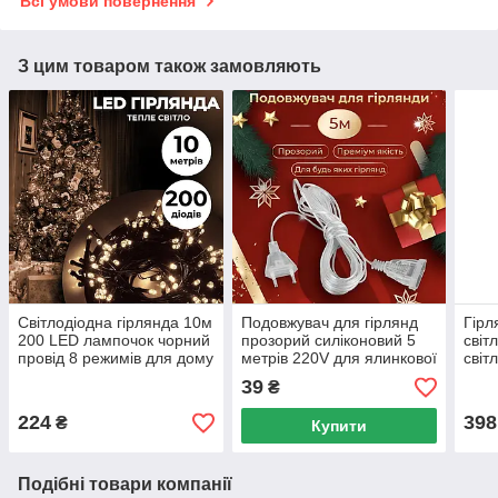
Всі умови повернення
З цим товаром також замовляють
Світлодіодна гірлянда 10м
Подовжувач для гірлянд
Гірл
200 LED лампочок чорний
прозорий силіконовий 5
світ
провід 8 режимів для дому
метрів 220V для ялинкової
світ
та свят
новорічної світлодіодної
дому
39
₴
led гірлянди
одно
224
398
₴
Купити
Подібні товари компанії