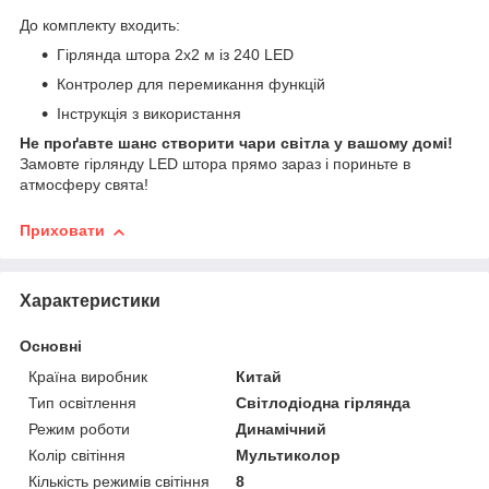
До комплекту входить:
Гірлянда штора 2х2 м із 240 LED
Контролер для перемикання функцій
Інструкція з використання
Не проґавте шанс створити чари світла у вашому домі!
Замовте гірлянду LED штора прямо зараз і пориньте в
атмосферу свята!
Приховати
Характеристики
Основні
Країна виробник
Китай
Тип освітлення
Світлодіодна гірлянда
Режим роботи
Динамічний
Колір світіння
Мультиколор
Кількість режимів світіння
8