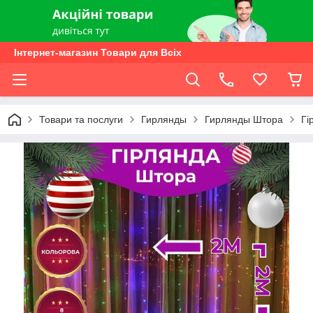
Інтернет-магазин Товари для Всіх
Товари та послуги
Гирлянды
Гирлянды Штора
Гі