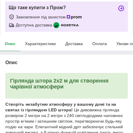
Що таке купити з Пром?
Замовлення під захистом
Доступна доставка
Опис
Характеристики
Доставка
Оплата
Умови п
Опис
Гірлянда штора 2х2 м для створення
чарівної атмосфери
Створіть незабутню атмосферу у вашому домі та на
святах із гірляндою LED штора!
Ця дивовижна гірлянда
розміром 2 метри на 2 метри з 240 світлодіодами наповнює
простір м'яким і затишним світлом, перетворюючи будь-яку
подію на чари. Елегантний мідний дріт забезпечує стильний
зовнішній вигляд, а 8 різних функцій освітлення дають змогу