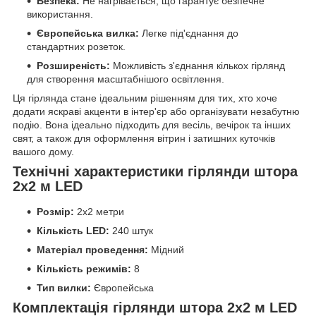
Безпека:
Не нагрівається, що гарантує безпечне
використання.
Європейська вилка:
Легке під'єднання до
стандартних розеток.
Розширеність:
Можливість з'єднання кількох гірлянд
для створення масштабнішого освітлення.
Ця гірлянда стане ідеальним рішенням для тих, хто хоче
додати яскраві акценти в інтер'єр або організувати незабутню
подію. Вона ідеально підходить для весіль, вечірок та інших
свят, а також для оформлення вітрин і затишних куточків
вашого дому.
Технічні характеристики гірлянди штора
2х2 м LED
Розмір:
2х2 метри
Кількість LED:
240 штук
Матеріал проведення:
Мідний
Кількість режимів:
8
Тип вилки:
Європейська
Комплектація гірлянди штора 2х2 м LED