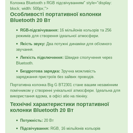
Колонка Bluetooth з RGB підсвічуванням" style="display:
block; width: 500px;">
Особливості портативної колонки
Bluetooth 20 Вт
RGB-підсвічування:
16 мільйонів кольорів та 256
режимів для створення ідеальної атмосфери.
Якість звуку:
Два потужні динаміки для об'ємного
звучання.
Легкість підключення:
Швидке сполучення через
Bluetooth.
Бездротова зарядка:
Зручна можливість
заряджання пристроїв без зайвих проводів.
Портативна колонка Big G BT2301 стане вашим незамінним
помічником у створенні унікальної атмосфери. Ідеальна для
використання вдома, в офісі або на пікніку.
Технічні характеристики портативної
колонки Bluetooth 20 Вт
Потужність:
20 Вт
Підсвічування:
RGB, 16 мільйонів кольорів