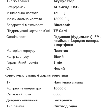
Тип живлення
Акумулятор
Інтерфейси
AUX-вхід, USB
Мінімальна частота
150 Гц
Максимальна частота
18000 Гц
Бездротові можливості
Bluetooth
Підтримувані карти пам'яті
TF Card
Особливості
Годинник (будильник), FM-
приймач, Зарядка плеєра/
смартфона
Матеріал корпусу
Пластик
Колір корпусу
Білий
Гарантійний термін
3 міс
Стан
Новий
Користувальницькі характеристики
Тип
Настільна лампа
Колірна температура
10000K
Світловий потік
6500
Джерело живлення
Батарейка
Тип лампи
Світлодіодна