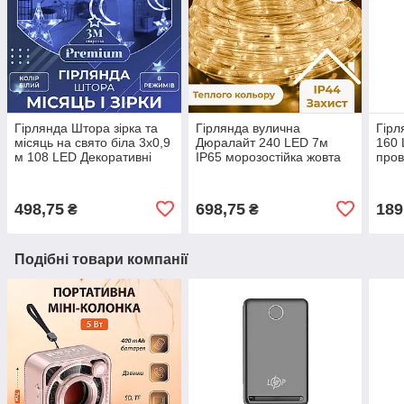
Гірлянда Штора зірка та
Гірлянда вулична
Гірл
місяць на свято біла 3х0,9
Дюралайт 240 LED 7м
160 
м 108 LED Декоративні
IP65 морозостійка жовта
пров
світлодіодні гірлянди з
для кафе та дерев
фігурками
498,75
698,75
189
₴
₴
Подібні товари компанії