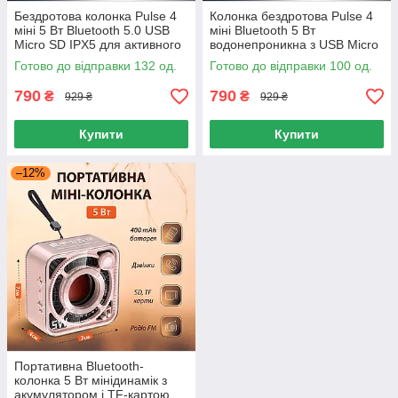
Бездротова колонка Pulse 4
Колонка бездротова Pulse 4
міні 5 Вт Bluetooth 5.0 USB
міні Bluetooth 5 Вт
Micro SD IPX5 для активного
водонепроникна з USB Micro
відпочинку
SD AUX Type-C біла
Готово до відправки 132 од.
Готово до відправки 100 од.
790
790
₴
₴
929 ₴
929 ₴
Купити
Купити
–12%
Портативна Bluetooth-
колонка 5 Вт мінідинамік з
акумулятором і TF-картою