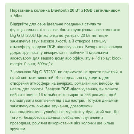
Портативна колонка Bluetooth 20 Вт з RGB світильником
< /div>
Відкрийте для себе ідеальне поєднання стилю та
функціональності з нашою багатофункціональною колонкою
Big G BT2301! Ця колонка потужністю 20 Вт не тільки
забезпечує звук високої якості, а й створює затишну
атмосферу завдяки RGB підсвічуванню. Бездротова зарядка
додає зручності у використанні, роблячи її ідеальним
аксесуаром для вашого дому або офісу. style="display: block;
margin: 0 auto; 500px;">
З колонкою Big G BT2301 ви отримуєте не просто пристрій, а
цілий світ можливостей. Вона ідеально підходить для
створення атмосфери на вечірках, романтичних вечорах чи
навіть для роботи. Завдяки RGB-підсвічуванню, ви можете
вибрати один з 16 мільйонів кольорів та 256 режимів, щоб
налаштувати освітлення під ваш настрій. Потужні динаміки
забезпечують об'ємне звучання, дозволяючи
насолоджуватись улюбленою музикою у будь-який час. До
того ж, бездротова зарядка позбавляє плутанини з
проводами, роблячи використання цієї колонки ще більш
зручним.