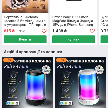
Портативна Bluetooth-
Power Bank 10000mAh
Вули
колонка 5 Вт мінідинамік з
MagSafe Швидка Зарядка
Gree
акумулятором і TF-картою
15W для iPhone Samsung
4G 
Рожева для дому та вулиці
LP PQ17 Бездротовий
віде
615
1 438
3 7
₴
₴
699 ₴
Компактний
SIM-
2.4 
Купити
Купити
Акційні пропозиції та новинки
–15%
–15%