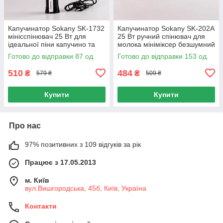
Капучинатор Sokany SK-1732
Капучинатор Sokany SK-202A
мінісспінювач 25 Вт для
25 Вт ручний спінювач для
ідеальної піни капучино та
молока мініміксер безшумний
гарячого шоколаду
80 мл
Готово до відправки 87 од.
Готово до відправки 153 од.
510
484
₴
₴
579 ₴
509 ₴
Купити
Купити
Про нас
97% позитивних з 109 відгуків за рік
Працює з 17.05.2013
м. Київ
вул.Вишгородська, 45б, Київ, Україна
Контакти