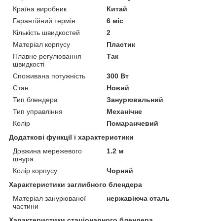
Країна виробник
Китай
Гарантійний термін
6 міс
Кількість швидкостей
2
Матеріал корпусу
Пластик
Плавне регулювання
Так
швидкості
Споживана потужність
300 Вт
Стан
Новий
Тип блендера
Занурювальний
Тип управління
Механічне
Колір
Помаранчевий
Додаткові функції і характеристики
Довжина мережевого
1.2 м
шнура
Колір корпусу
Чорний
Характеристики заглибного блендера
Матеріал занурюваної
нержавіюча сталь
частини
Характеристики стаціонарного блендера