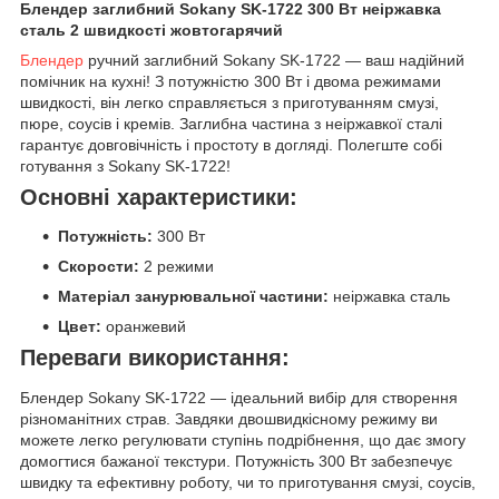
Блендер заглибний Sokany SK-1722 300 Вт неіржавка
сталь 2 швидкості жовтогарячий
Блендер
ручний заглибний Sokany SK-1722 — ваш надійний
помічник на кухні! З потужністю 300 Вт і двома режимами
швидкості, він легко справляється з приготуванням смузі,
пюре, соусів і кремів. Заглибна частина з неіржавкої сталі
гарантує довговічність і простоту в догляді. Полегште собі
готування з Sokany SK-1722!
Основні характеристики:
Потужність:
300 Вт
Скорости:
2 режими
Матеріал занурювальної частини:
неіржавка сталь
Цвет:
оранжевий
Переваги використання:
Блендер Sokany SK-1722 — ідеальний вибір для створення
різноманітних страв. Завдяки двошвидкісному режиму ви
можете легко регулювати ступінь подрібнення, що дає змогу
домогтися бажаної текстури. Потужність 300 Вт забезпечує
швидку та ефективну роботу, чи то приготування смузі, соусів,