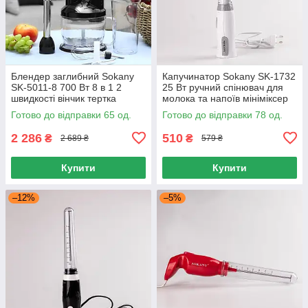
Блендер заглибний Sokany
Капучинатор Sokany SK-1732
SK-5011-8 700 Вт 8 в 1 2
25 Вт ручний спінювач для
швидкості вінчик тертка
молока та напоїв мініміксер
соковичавниця
безшумний
Готово до відправки 65 од.
Готово до відправки 78 од.
2 286
510
₴
₴
2 689 ₴
579 ₴
Купити
Купити
–12%
–5%