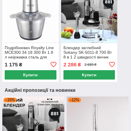
Подрібнювач Royalty Line
Блендер заглибний
MCE300.34.18 300 Вт 1.8
Sokany SK-5011-8 700 Вт
л неіржавка сталь для
8 в 1 2 швидкості вінчик
овочів м'яса та фруктів
тертка соковичавниця
1 175
2 286
₴
₴
2 689 ₴
Купити
Купити
Акційні пропозиції та новинки
–15%
–12%