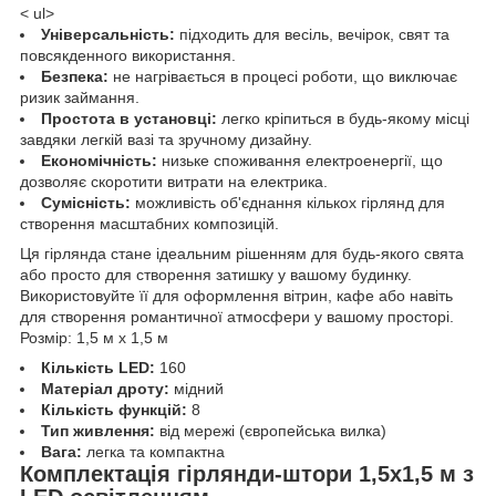
< ul>
Універсальність:
підходить для весіль, вечірок, свят та
повсякденного використання.
Безпека:
не нагрівається в процесі роботи, що виключає
ризик займання.
Простота в установці:
легко кріпиться в будь-якому місці
завдяки легкій вазі та зручному дизайну.
Економічність:
низьке споживання електроенергії, що
дозволяє скоротити витрати на електрика.
Сумісність:
можливість об'єднання кількох гірлянд для
створення масштабних композицій.
Ця гірлянда стане ідеальним рішенням для будь-якого свята
або просто для створення затишку у вашому будинку.
Використовуйте її для оформлення вітрин, кафе або навіть
для створення романтичної атмосфери у вашому просторі.
Розмір: 1,5 м х 1,5 м
Кількість LED:
160
Матеріал дроту:
мідний
Кількість функцій:
8
Тип живлення:
від мережі (європейська вилка)
Вага:
легка та компактна
Комплектація гірлянди-штори 1,5х1,5 м з