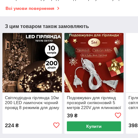
Всі умови повернення
З цим товаром також замовляють
Світлодіодна гірлянда 10м
Подовжувач для гірлянд
Гірл
200 LED лампочок чорний
прозорий силіконовий 5
світ
провід 8 режимів для дому
метрів 220V для ялинкової
світ
та свят
новорічної світлодіодної
дому
39
₴
led гірлянди
одно
224
398
₴
Купити