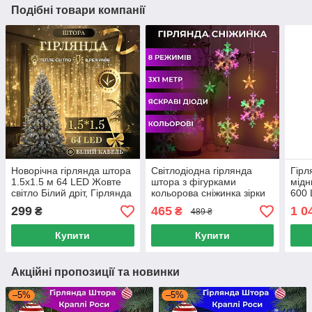
Подібні товари компанії
Новорічна гірлянда штора
Світлодіодна гірлянда
Гірл
1.5х1.5 м 64 LED Жовте
штора з фігурками
мідн
світло Білий дріт, Гірлянда
кольорова сніжинка зірки
600 
світлодіодна 8 режимів
3х1 м 108 Led 8 режимів
Ново
299
465
1 0
₴
₴
489 ₴
святкова на вікно
вікн
Купити
Купити
Акційні пропозиції та новинки
–5%
–5%