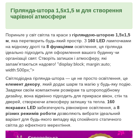
Гірлянда-штора 1,5х1,5 м для створення
чарівної атмосфери
Пориньте у світ світла та краси з
гірляндою-шторою 1,5х1,5
м
, яка перетворить будь-який простір. З
160 LED
лампочками
на мідному дроті та
8 функціями
освітлення, ця гірлянда
ідеально підходить для оформлення вашого будинку чи
організації свят. Створіть затишок і атмосферу, які
запам'ятаються надовго! "display:block; margin:auto;
width:500px;">
Світлодіодна гірлянда-штора — це не просто освітлення, це
елемент декору
, який додає шарм та магію у будь-яку подію.
Завдяки своїм компактним розмірам та штороподібному
дизайну, вона відмінно підходить для прикраси вікон, стін та
дверей, створюючи атмосферу затишку та тепла.
160
яскравих LED
забезпечують рівномірне освітлення, а
8
різних режимів роботи
дозволяють вибрати ідеальний
варіант для будь-якого випадку від спокійного статичного
світла до ефектного мерехтіння.