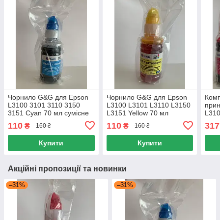
Чорнило G&G для Epson
Чорнило G&G для Epson
Комп
L3100 3101 3110 3150
L3100 L3101 L3110 L3150
прин
3151 Cyan 70 мл сумісне
L3151 Yellow 70 мл
L310
для принтера
сумісне водорозчинне
3 ко
110
110
317
₴
₴
160 ₴
160 ₴
чорнило
Yell
Купити
Купити
Акційні пропозиції та новинки
–31%
–31%