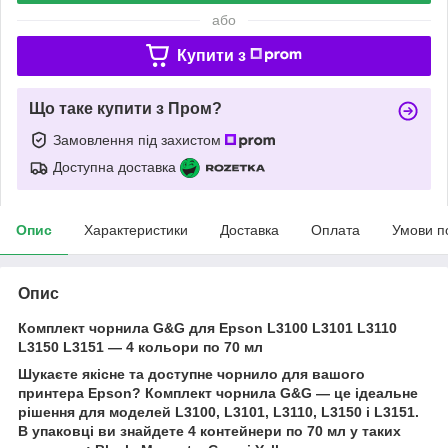
або
Купити з
Що таке купити з Пром?
Замовлення під захистом
Доступна доставка
Опис
Характеристики
Доставка
Оплата
Умови п
Опис
Комплект чорнила G&G для Epson L3100 L3101 L3110
L3150 L3151 — 4 кольори по 70 мл
Шукаєте якісне та доступне чорнило для вашого
принтера Epson? Комплект чорнила G&G — це ідеальне
рішення для моделей L3100, L3101, L3110, L3150 і L3151.
В упаковці ви знайдете 4 контейнери по 70 мл у таких