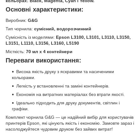
кольорах: Black, Magenta, Cyan і Yellow.
Основні характеристики:
Виробник:
G&G
Тип чорнила:
сумісний, водорозчинний
Сумісність із моделями:
Epson L3100, L3101, L3110, L3150,
L3151, L1110, L3156, L3160, L5190
Місткість:
70 мл x 4 контейнери
Переваги використання:
Висока якість друку з яскравими та насиченими
кольорами.
Легкість у встановленні та заміні контейнерів.
Економія на витратних матеріалах без втрати якості.
Ідеально підходить для друку документів, світлин і
графіки.
Комплект чорнила G&G — це надійний вибір для користувачів
принтерів Epson, які цінують якість і економію. Замовте зараз і
насолоджуйтеся чудовим друком без зайвих витрат!