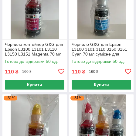
Чорнило контейнер G&G для
Чорнило G&G для Epson
Epson L3100 L3101 L3110
L3100 3101 3110 3150 3151
L3150 L3151 Magenta 70 мл
Cyan 70 мл сумісне для
сумісні водорозчинні
принтера
Готово до відправки 50 од.
Готово до відправки 50 од.
110
110
₴
₴
160 ₴
160 ₴
Купити
Купити
–31%
–31%