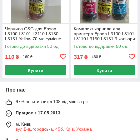
Чорнило G&G для Epson
Комплект чорнила для
L3100 L3101 L3110 L3150
принтера Epson L3100 L3101
L3151 Yellow 70 мл сумісне
L3110 L3150 L3151 3 кольори
водорозчинне чорнило
Magenta Cyan Yellow 70 мл
Готово до відправки 50 од.
Готово до відправки 50 од.
110
317
₴
₴
160 ₴
460 ₴
Купити
Купити
Про нас
97% позитивних з 108 відгуків за рік
Працює з 17.05.2013
м. Київ
вул.Вишгородська, 45б, Київ, Україна