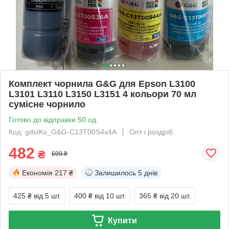
Комплект чорнила G&G для Epson L3100
L3101 L3110 L3150 L3151 4 кольори 70 мл
сумісне чорнило
Готово до відправки 50 од.
Код: gdsIKs_G&G-C13T00S4x4A
Опт і роздріб
482
₴
699 ₴
Економія
217 ₴
Залишилось
5 днів
425 ₴
від 5 шт.
400 ₴
від 10 шт.
365 ₴
від 20 шт.
Купити