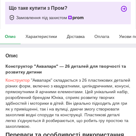
Що таке купити з Пром?
Замовлення під захистом
Опис
Характеристики
Доставка
Оплата
Умови п
Опис
Конструктор "Аквапарк" — 26 деталей для творчості та
розвитку дитини
Конструктор
"Аквапарк" складається з 26 пластикових деталей
різних форм, включно з квадратними, циліндричними, конусні,
прямокутними й арчними елементами. Цей унікальний набір,
розроблений брендом Юніка, сприяє розвитку творчих
здібностей і моторики в дітей. Він ідеально підходить для гри
як у приміщенні, так і на вулиці, даючи змогу створювати
захопливі водні споруди та конструкції. Пластикові деталі
легко з'єднуються й розбираються, що робить гру простою та
захопливою.
Переваги та особливості використання