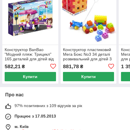
Конструктор BanBao
Конструктор пластиковий
Конс
"Модний пляж: Трицикл"
Мега Бокс No3 34 деталі
Мега
165 деталей для дітей від
розвивальний для дітей 3
для 
6 років пластиковий
роки та старше Україна
фант
582,21
881,78
1 3
₴
₴
іграшковий набір
Укра
Купити
Купити
Про нас
97% позитивних з 109 відгуків за рік
Працює з 17.05.2013
м. Київ