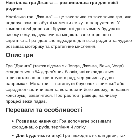
Настільна гра Джанга — розвивальна гра для всієї
родини
Настільна гра "Джанга" — це захоплива та захоплива гра, яка
подарує вам незабутні моменти сміху та напруження. У
комплекті 54 дерев'яні бруски, які дають змогу будувати
високу вежу, відчуваючи на міцність ваше терпіння і
спритність. Гра ідеально підходить для всієї родини та чудово
розвиває моторику та стратегічне мислення.
Опис гри
Гра "Джанга" (також відома як Jenga, Дженга, Вежа, Vega)
складається з 54 дерев'яних блоків, які викладаються
горизонтально по три штуки в ряд, чергуючись у двох
напрямках. Мета гри — витягнути брусочок із нижньої або
середньої частини вежі та встановити його зверху, не давши
конструкції завалитися. Програє той гравець, на чиєму
процесі вежа падає.
Переваги та особливості
Розвиває навички:
Гра допомагає розвивати
координацію рухів, терпіння й логіку.
Для будь-якого віку:
Гра підходить як для дітей, так