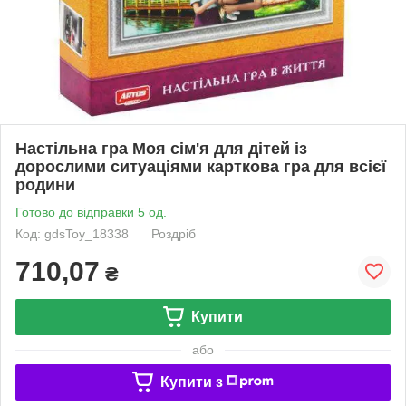
Настільна гра Моя сім'я для дітей із
дорослими ситуаціями карткова гра для всієї
родини
Готово до відправки 5 од.
Код: gdsToy_18338
Роздріб
710,07
₴
Купити
або
Купити з