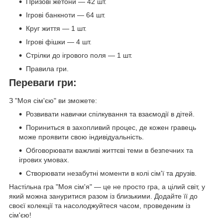
Призові жетони — 42 шт.
Ігрові банкноти — 64 шт.
Круг життя — 1 шт.
Ігрові фішки — 4 шт.
Стрілки до ігрового поля — 1 шт.
Правила гри.
Переваги гри:
З "Моя сім'єю" ви зможете:
Розвивати навички спілкування та взаємодії в дітей.
Пориниться в захопливий процес, де кожен гравець
може проявити свою індивідуальність.
Обговорювати важливі життєві теми в безпечних та
ігрових умовах.
Створювати незабутні моменти в колі сім'ї та друзів.
Настільна гра "Моя сім'я" — це не просто гра, а цілий світ, у
який можна зануритися разом із близькими. Додайте її до
своєї колекції та насолоджуйтеся часом, проведеним із
сім'єю!