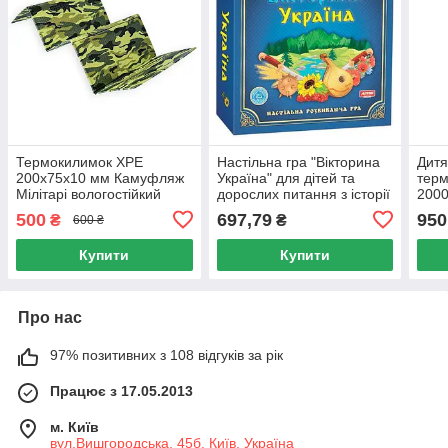
Термокилимок ХРЕ
Настільна гра "Вікторина
Дитя
200х75х10 мм Камуфляж
Україна" для дітей та
тер
Мілітарі вологостійкий
дорослих питання з історії
2000
безпечний, Дитячий
культури географії 2
полі
500
697,79
950
₴
₴
600 ₴
килимок 200х75 см
варіанти поля
дитя
складаний
200
Купити
Купити
Про нас
97% позитивних з 108 відгуків за рік
Працює з 17.05.2013
м. Київ
вул.Вишгородська, 45б, Київ, Україна