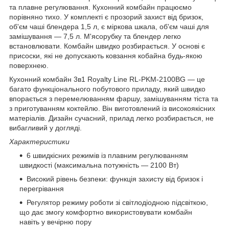
та плавне регулювання. Кухонний комбайн працюємо
порівняно тихо. У комплекті є прозорий захист від бризок,
об'єм чаші блендера 1,5 л, є міркова шкала, об'єм чаші для
замішування — 7,5 л. М'ясорубку та блендер легко
встановлювати. Комбайн швидко розбирається. У основі є
присоски, які не допускають ковзання кобайна будь-якою
поверхнею.
Кухонний комбайн 3в1 Royalty Line RL-PKM-2100BG — це
багато функціонального побутового приладу, який швидко
впорається з перемелюванням фаршу, замішуванням тіста та
з приготуванням коктейлю. Він виготовлений із високоякісних
матеріалів. Дизайн сучасний, прилад легко розбирається, не
вибагливий у догляді.
Характеристики
6 швидкісних режимів із плавним регулюванням
швидкості (максимальна потужність — 2100 Вт)
Високий рівень безпеки: функція захисту від бризок і
перегрівання
Регулятор режиму роботи зі світлодіодною підсвіткою,
що дає змогу комфортно використовувати комбайн
навіть у вечірню пору