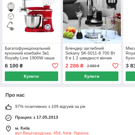
Багатофункціональний
Блендер заглибний
Мікс
кухонний комбайн 3в1
Sokany SK-5011-8 700 Вт
Roya
Royalty Line 1900W чаша
8 в 1 2 швидкості вінчик
Кухо
6.5л в червоному кольорі
тертка соковичавниця
6 л 
6 100
2 286
3 8
₴
₴
2 689 ₴
для 
Купити
Купити
Про нас
97% позитивних з 109 відгуків за рік
Працює з 17.05.2013
м. Київ
вул.Вишгородська, 45б, Київ, Україна