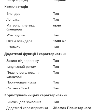
Комплектація
Блендер
Так
Лопатка
Так
Матеріал глечика
скло
блендера
М'ясорубка
Так
Об'єм блендера
1500 мл
Штовхач
Так
Додаткові функції і характеристики
Захист від перегріву
Так
Імпульсний режим
Так
Плавне регулювання
Так
швидкості
Прогумовані ніжки
Так
Система 3-в-1
Так
Користувальницькі характеристики
Віночки для збивання
Так
Додаткові характеристики
Зйомок Планетарного