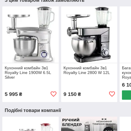
З цим товаром також замовляють
Кухонний комбайн 3в1
Кухонний комбайн 3в1
Бага
Royalty Line 1900W 6.5L
Royalty Line 2800 W 12L
кухо
Silver
Roya
6.5л
6 1
5 995
9 150
₴
₴
Подібні товари компанії