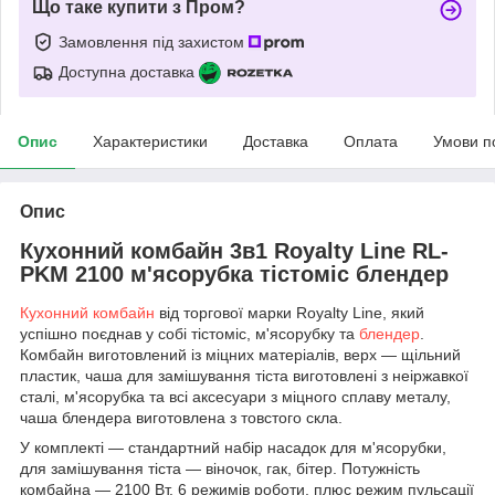
Що таке купити з Пром?
Замовлення під захистом
Доступна доставка
Опис
Характеристики
Доставка
Оплата
Умови п
Опис
Кухонний комбайн 3в1 Royalty Line RL-
PKM 2100 м'ясорубка тістоміс блендер
Кухонний комбайн
від торгової марки Royalty Line, який
успішно поєднав у собі тістоміс, м'ясорубку та
блендер
.
Комбайн виготовлений із міцних матеріалів, верх — щільний
пластик, чаша для замішування тіста виготовлені з неіржавкої
сталі, м'ясорубка та всі аксесуари з міцного сплаву металу,
чаша блендера виготовлена з товстого скла.
У комплекті — стандартний набір насадок для м'ясорубки,
для замішування тіста — віночок, гак, бітер. Потужність
комбайна — 2100 Вт. 6 режимів роботи, плюс режим пульсації