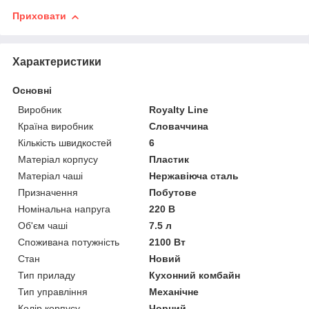
Приховати
Характеристики
Основні
Виробник
Royalty Line
Країна виробник
Словаччина
Кількість швидкостей
6
Матеріал корпусу
Пластик
Матеріал чаші
Нержавіюча сталь
Призначення
Побутове
Номінальна напруга
220 В
Об'єм чаші
7.5 л
Споживана потужність
2100 Вт
Стан
Новий
Тип приладу
Кухонний комбайн
Тип управління
Механічне
Колір корпусу
Чорний