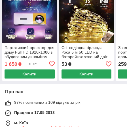
Портативний проєктор для
Світлодіодна гірлянда
Звол
дому Full HD 1920x1080 з
Роса 5 м 50 LED на
порт
вбудованим динаміком
батарейках зелений дріт
аром
USB HDMI LED 24 Вт 16:9
жовтий світло для декору
підс
1 650
53
259
₴
₴
1 919 ₴
інтер'єру та
офіс
Купити
Купити
Про нас
97% позитивних з 109 відгуків за рік
Працює з 17.05.2013
м. Київ