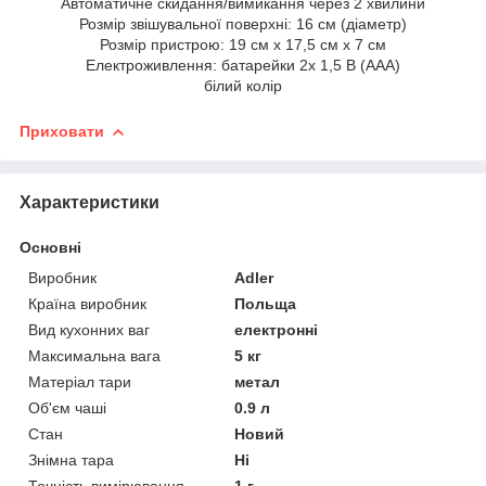
Автоматичне скидання/вимикання через 2 хвилини
Розмір звішувальної поверхні: 16 см (діаметр)
Розмір пристрою: 19 см x 17,5 см x 7 см
Електроживлення: батарейки 2x 1,5 В (AAA)
білий колір
Приховати
Характеристики
Основні
Виробник
Adler
Країна виробник
Польща
Вид кухонних ваг
електронні
Максимальна вага
5 кг
Матеріал тари
метал
Об'єм чаші
0.9 л
Стан
Новий
Знімна тара
Ні
Точність вимірювання
1 г