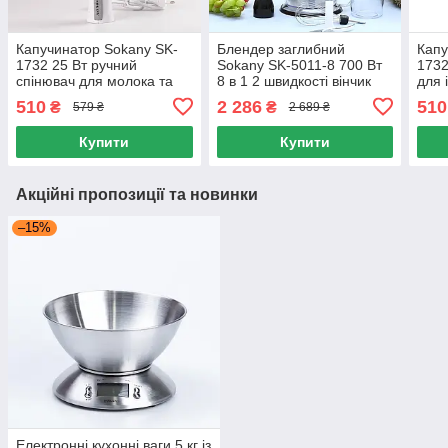
Капучинатор Sokany SK-
Блендер заглибний
Капу
1732 25 Вт ручний
Sokany SK-5011-8 700 Вт
1732
спінювач для молока та
8 в 1 2 швидкості вінчик
для 
напоїв мініміксер
тертка соковичавниця
капу
510
2 286
510
₴
₴
579 ₴
2 689 ₴
безшумний
шок
Купити
Купити
Акційні пропозиції та новинки
–15%
Електронні кухонні ваги 5 кг із