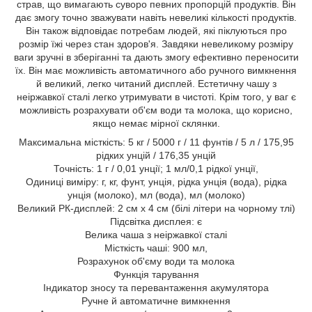
страв, що вимагають суворо певних пропорцій продуктів. Він
дає змогу точно зважувати навіть невеликі кількості продуктів.
Він також відповідає потребам людей, які піклуються про
розмір їжі через стан здоров'я. Завдяки невеликому розміру
ваги зручні в зберіганні та дають змогу ефективно переносити
їх. Він має можливість автоматичного або ручного вимкнення
й великий, легко читаний дисплей. Естетичну чашу з
неіржавкої сталі легко утримувати в чистоті. Крім того, у ваг є
можливість розрахувати об'єм води та молока, що корисно,
якщо немає мірної склянки.
Максимальна місткість: 5 кг / 5000 г / 11 фунтів / 5 л / 175,95
рідких унцій / 176,35 унцій
Точність: 1 г / 0,01 унції; 1 мл/0,1 рідкої унції,
Одиниці виміру: г, кг, фунт, унція, рідка унція (вода), рідка
унція (молоко), мл (вода), мл (молоко)
Великий РК-дисплей: 2 см x 4 см (білі літери на чорному тлі)
Підсвітка дисплея: є
Велика чаша з неіржавкої сталі
Місткість чаші: 900 мл,
Розрахунок об'єму води та молока
Функція тарування
Індикатор зносу та перевантаження акумулятора
Ручне й автоматичне вимкнення