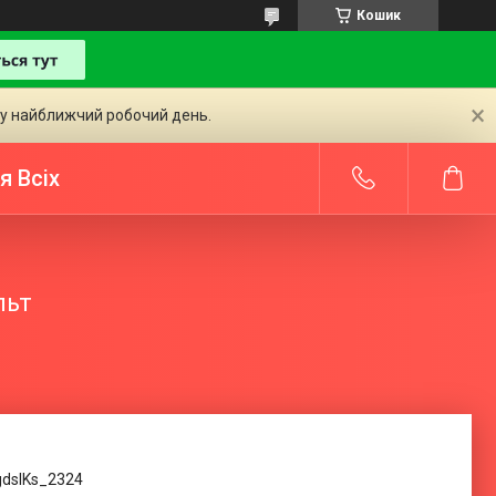
Кошик
 у найближчий робочий день.
я Всіх
льт
gdsIKs_2324