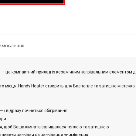
замовлення
т
— це компактний прилад із керамічним нагрівальним елементом д
то місця. Handy Heater створить для Вас тепле та затишне містечко.
 — і відразу почнеться обігрівання
ури
ря, щоб Ваша кімната залишалася теплою та затишною
рацювати нагрівач на нагрівання приміщення