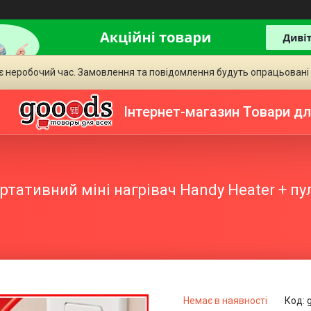
є неробочий час. Замовлення та повідомлення будуть опрацьовані
Інтернет-магазин Товари дл
ртативний міні нагрівач Handy Heater + пу
Немає в наявності
Код: