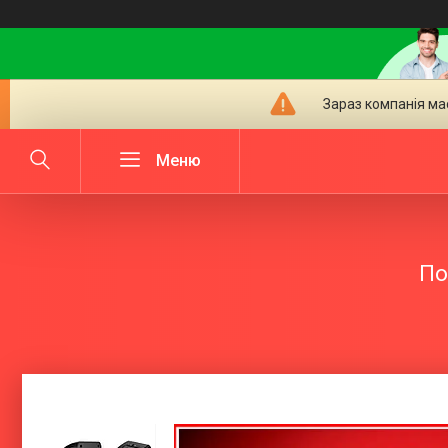
Зараз компанія ма
По