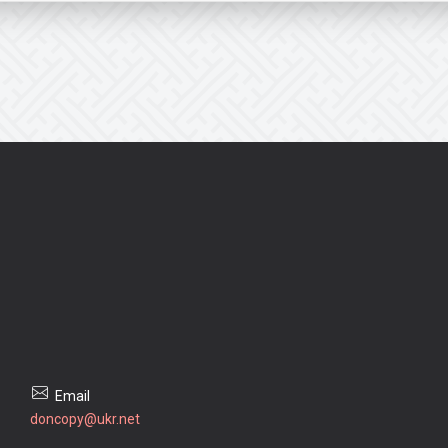
doncopy@ukr.net