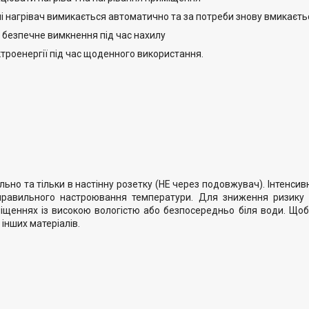
ні нагрівач вимикається автоматично та за потреби знову вмикаєть
 безпечне вимкнення під час нахилу
ктроенергії під час щоденного використання.
льно та тільки в настінну розетку (НЕ через подовжувач). Інтенсив
 правильного настроювання температури. Для зниження ризик
іщеннях із високою вологістю або безпосередньо біля води. Що
інших матеріалів.