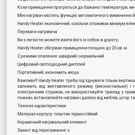
Коли приміщення прогріється до бажаної температури, мі
Міні нагрівач містить функцію автоматичного вимкнення й
Handy Heater економічний, оскільки споживає мінімум еле
Переваги нагрівача:
Ви з легкістю можете взяти його із собою в дорогу;
Handy Heater обігріває приміщення площею до 20 кв. м.
2 режими опалення: швидкий і нормальний
Цифровий світлодіодний дисплей
Портативний, економить місце.
Важливо!! Handy Heater треба під'єднувати тільки вертика
залежить від виставленого режиму (високе/низьке) і
електричним струмом, не використовуйте прилад у прим
пожежі, встановлюйте нагрівач далеко від меблів, штор та 
Технічні характеристики:
Матеріал корпусу: пластик термостійкий
Керамічний нагрівальний елемент
Захист від перегрівання: є